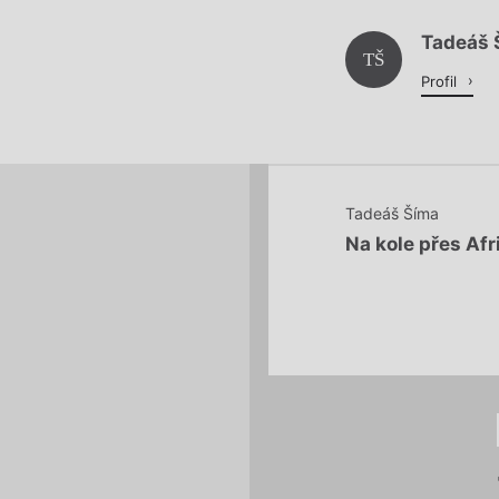
Tadeáš 
Načítá se.
TŠ
Profil
Tadeáš Šíma
Na kole přes Afr