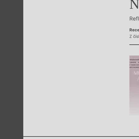
N
Výroční cen
Ref
Rece
Z čís