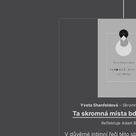
Yveta Shanfeldová
–
Skromn
Ta skromná místa bd
Reflektuje Adam B
V důvěrné intimní řeči této sbí