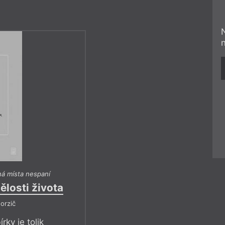
á místa nespaní
ělosti života
orzič
rky je tolik