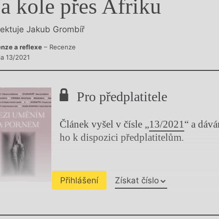
a kole přes Afriku
y
lektuje Jakub Grombíř
nze a reflexe
– Recenze
la 13/2021
Pro předplatitele
Článek vyšel v čísle „
13/2021
“ a dáv
ho k dispozici předplatitelům.
Přihlášení
Získat číslo
Chviličku.