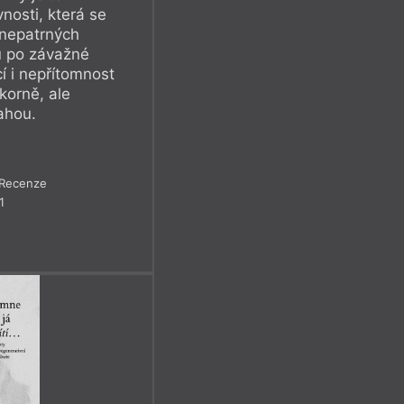
vnosti, která se
 nepatrných
ů po závažné
cí i nepřítomnost
korně, ale
ahou.
Recenze
1