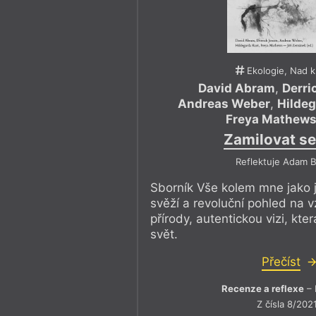
Ekologie, Nad 
David Abram
,
Derri
Andreas Weber
,
Hildeg
Freya Mathew
Zamilovat se
Reflektuje Adam B
Sborník Vše kolem mne jako já 
svěží a revoluční pohled na vz
přírody, autentickou vizi, kt
svět.
Přečíst
Recenze a reflexe
– 
Z čísla 8/202