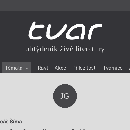
obtýdeník živé literatury
Témata
Ravt
Akce
Příležitosti
Tvárnice
ické literatuře
icistika
zí
JG
eflexe
onialismu
eáš Šíma