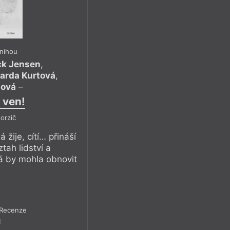
knihou
ck Jensen
,
arda Kurtová
,
sová
–
 ven!
orzič
žije, cítí… přináší
tah lidství a
erá by mohla obnovit
Recenze
1