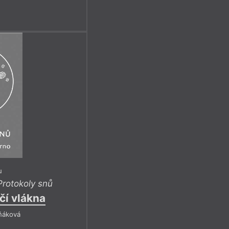
u
Protokoly snů
čí vlákna
ňáková