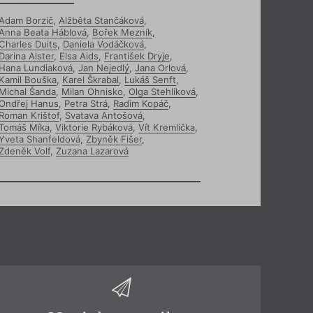
Adam Borzič
,
Alžběta Stančáková
,
Anna Beata Háblová
,
Bořek Mezník
,
Charles Duits
,
Daniela Vodáčková
,
Darina Alster
,
Elsa Aids
,
František Dryje
,
Hana Lundiaková
,
Jan Nejedlý
,
Jana Orlová
,
Kamil Bouška
,
Karel Škrabal
,
Lukáš Senft
,
Michal Šanda
,
Milan Ohnisko
,
Olga Stehlíková
,
Ondřej Hanus
,
Petra Strá
,
Radim Kopáč
,
Roman Krištof
,
Svatava Antošová
,
Tomáš Míka
,
Viktorie Rybáková
,
Vít Kremlička
,
Yveta Shanfeldová
,
Zbyněk Fišer
,
Zdeněk Volf
,
Zuzana Lazarová