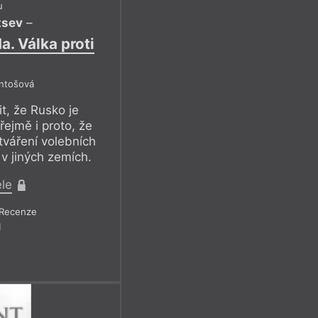
u
tsev
–
. Válka proti
Antošová
t, že Rusko je
řejmě i proto, že
tváření volebních
í v jiných zemích.
ele
Recenze
1