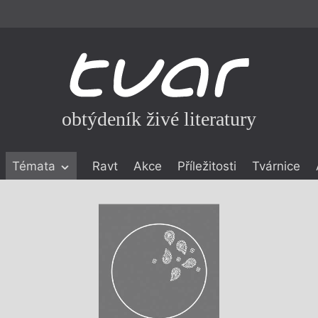
obtýdeník živé literatury
Témata
Ravt
Akce
Příležitosti
Tvárnice
ické literatuře
icistika
zí
eflexe
onialismu