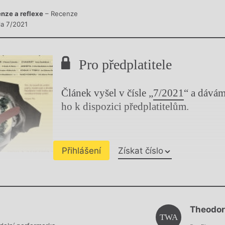
nze a reflexe
– Recenze
la 7/2021
Pro předplatitele
Článek vyšel v čísle „
7/2021
“ a dává
ho k dispozici předplatitelům.
Přihlášení
Získat číslo
Chviličku.
Theodor
Načítá se.
TWA