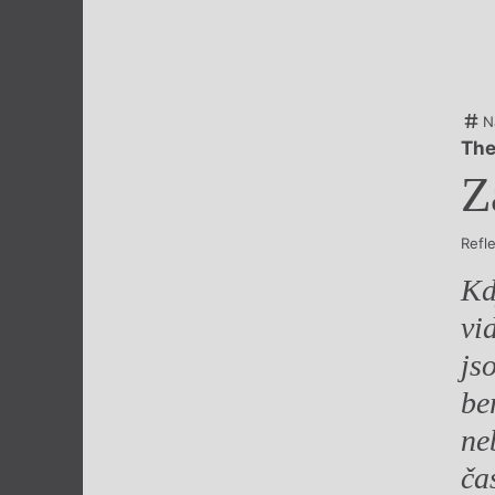
Výroční cen
N
The
Z
Refl
Kd
vi
js
be
ne
ča