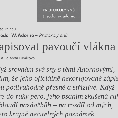
y
ad knihou
odor W. Adorno
–
Protokoly snů
apisovat pavoučí vlákna
ektuje Anna Luňáková
yž srovnám své sny s těmi Adornovými,
dím, že jeho oficiálně nekorigované zápi
ou podivuhodně přesné a střízlivé. Když
re do ruky pero, jeho psaním zkušená ru
bloudí nazdařbůh – na rozdíl od mých,
sto krajně nečitelných poznámek.