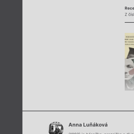
Rece
Z čís
Anna Luňáková