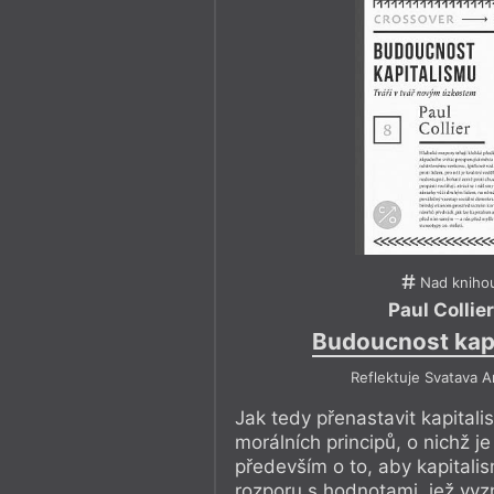
Nad kniho
Paul Collier
Budoucnost kap
Reflektuje Svatava 
Jak tedy přenastavit kapital
morálních principů, o nichž je
především o to, aby kapitali
rozporu s hodnotami, jež vy