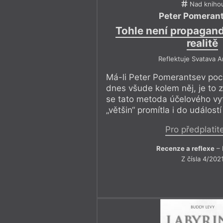
Nad kniho
Peter Pomeran
Tohle není propaganda
realitě
Reflektuje Svatava 
Má-li Peter Pomerantsev poci
dnes všude kolem něj, je to z
se tato metoda účelového vy
„většin“ promítla i do událost
Pro předplatit
Recenze a reflexe
– 
Z čísla 4/202