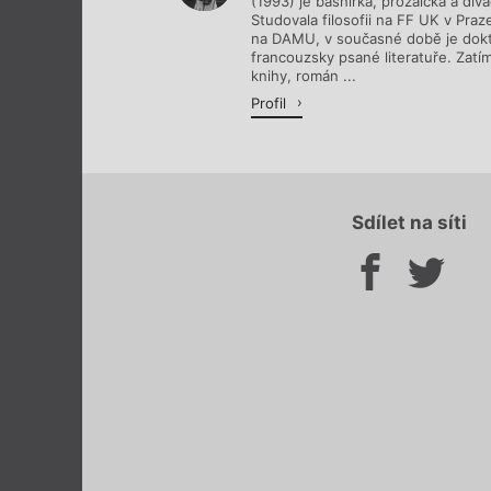
(1993) je básnířka, prozaička a div
Studovala filosofii na FF UK v Praz
na DAMU, v současné době je dokt
francouzsky psané literatuře. Zatí
knihy, román ...
Profil
Sdílet na síti