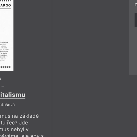
u
–
italismu
Antošová
ismus na základě
 tu řeč? Jde
smus nebyl v
znáváme, ale aby s