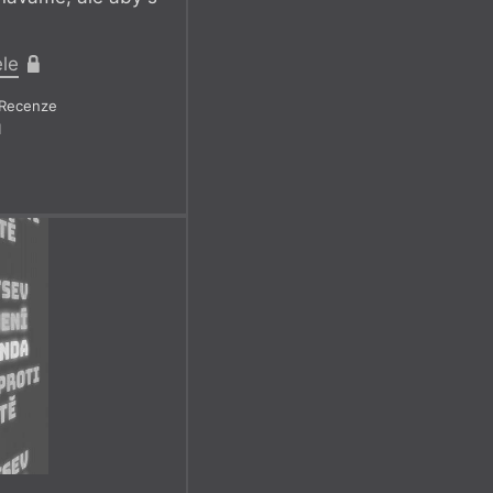
ele
Recenze
1