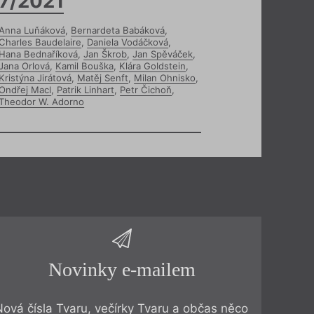
7/2021
Anna Luňáková
,
Bernardeta Babáková
,
Charles Baudelaire
,
Daniela Vodáčková
,
Hana Bednaříková
,
Jan Škrob
,
Jan Spěváček
,
Jana Orlová
,
Kamil Bouška
,
Klára Goldstein
,
Kristýna Jirátová
,
Matěj Senft
,
Milan Ohnisko
,
Ondřej Macl
,
Patrik Linhart
,
Petr Čichoň
,
Theodor W. Adorno
Novinky e-mailem
Nová čísla Tvaru, večírky Tvaru a občas něco