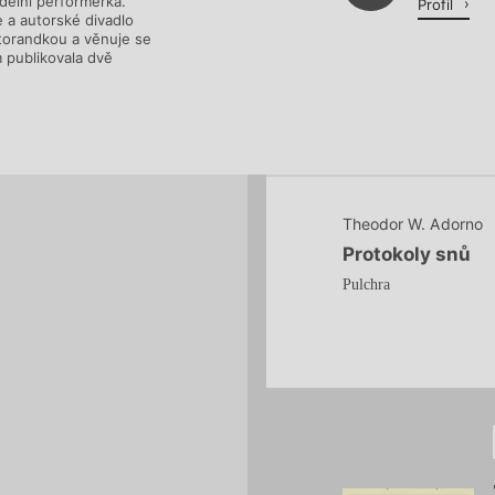
adelní performerka.
Profil
e a autorské divadlo
orandkou a věnuje se
m publikovala dvě
Theodor W. Adorno
Protokoly snů
Pulchra