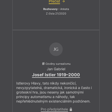
Přečíst
Rozhovory
– Anketa
Z čísla 21/2020
JG
Ozvěny surrealismu
Jan Gabriel
Josef Istler 1919–2000
Istlerovy Hlavy, tato nikdy nekončící,
nevyzpytatelná, dramatická, ironická a často i
groteskní hra, jsou neseny jak samotnými
principy automatismu a náhody, tak
nepřehlédnutelným existenciálním podtónem.
Pro předplatitele