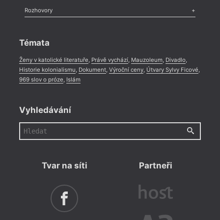
Literární zítřky
,
Reportáž
,
Literární život
,
Divadlo
,
Kritický ohlas
,
Rozhovory
Celá rubrika
Rozhovor
,
Anketa
,
Celá rubrika
Témata
Ženy v katolické literatuře
,
Právě vychází
,
Mauzoleum
,
Divadlo
,
Historie kolonialismu
,
Dokument
,
Výroční ceny
,
Útvary Sylvy Ficové
,
969 slov o próze
,
Islám
Vyhledávání
Tvar na síti
Partneři