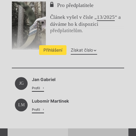
Pro předplatitele
Článek vyšel v čísle „
13/2025
“ a
dáváme ho k dispozici
předplatitelům.
Přihlášení
Získat číslo
Chviličku.
Jan Gabriel
Načítá se.
JG
Profil
Lubomír Martínek
LM
Profil