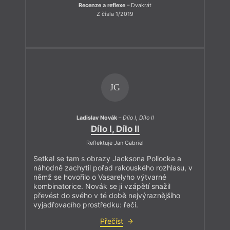
Recenze a reflexe
– Dvakrát
Z čísla 1/2019
JG
Ladislav Novák
–
Dílo I, Dílo II
Dílo I, Dílo II
Reflektuje Jan Gabriel
Setkal se tam s obrazy Jacksona Pollocka a
náhodně zachytil pořad rakouského rozhlasu, v
němž se hovořilo o Vasarelyho výtvarné
kombinatorice. Novák se ji vzápětí snažil
převést do svého v té době nejvýraznějšího
vyjadřovacího prostředku: řeči.
Přečíst