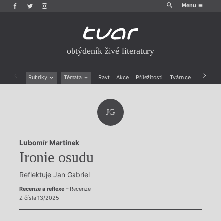
Menu
obtýdeník živé literatury
Rubriky
Témata
Ravt
Akce
Příležitosti
Tvárnice
Archiv
Beletrie
Ženy v katolické literatuře
Drobná publicistika
Právě vychází
JG
Esejistika
Mauzoleum
Recenze a reflexe
Divadlo
Reportáže
Historie kolonialismu
Lubomír Martínek
Rozhovory
Dokument
Ironie osudu
Výroční ceny
Reflektuje Jan Gabriel
Recenze a reflexe
– Recenze
Z čísla 13/2025