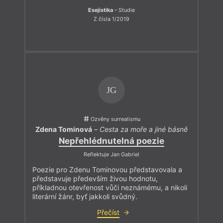
Esejistika
– Studie
Z čísla 1/2019
JG
Ozvěny surrealismu
Zdena Tominová
–
Cesta za moře a jiné básně
Nepřehlédnutelná poezie
Reflektuje Jan Gabriel
Poezie pro Zdenu Tominovou představovala a
představuje především živou hodnotu,
příkladnou otevřenost vůči neznámému, a nikoli
literární žánr, byť jakkoli svůdný.
Přečíst