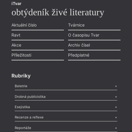
iTvar
obtýdeník živé literatury
Aktuální číslo
Tvárnice
Ravt
O časopisu Tvar
Akce
Archiv čísel
Příležitosti
Předplatné
Rubriky
Beletrie
Poezie
,
Próza
,
Dokumenty
,
Drama
,
Celá rubrika
Drobná publicistika
Odlesk
,
Zasláno
,
Nezařazené
,
Novinky v Tvaru
,
Slovo
,
Výročí
,
Esejistika
Nekrolog
,
Glosa
,
Sloupek
,
Pozvánka
,
Literární soutěž
,
Komentář
,
Celá rubrika
Esej
,
Pádlo
,
Úvaha
,
Texty
,
Studie
,
Celá rubrika
Recenze a reflexe
Recenze
,
Dvakrát
,
Horké párky
,
969 slov o próze
,
Reportáže
Méně slov o próze
,
Celá rubrika