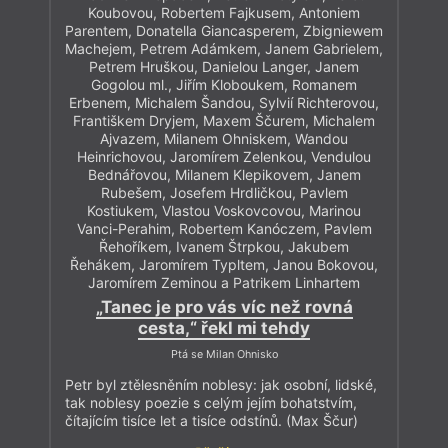
Koubovou, Robertem Fajkusem, Antoniem
Parentem, Donatella Giancasperem, Zbigniewem
Machejem, Petrem Adámkem, Janem Gabrielem,
Petrem Hruškou, Danielou Langer, Janem
Gogolou ml., Jiřím Kloboukem, Romanem
Erbenem, Michalem Šandou, Sylvií Richterovou,
Františkem Dryjem, Maxem Ščurem, Michalem
Ajvazem, Milanem Ohniskem, Wandou
Heinrichovou, Jaromírem Zelenkou, Vendulou
Bednářovou, Milanem Klepikovem, Janem
Rubešem, Josefem Hrdličkou, Pavlem
Kostiukem, Vlastou Voskovcovou, Marinou
Vanci-Perahim, Robertem Kanóczem, Pavlem
Řehoříkem, Ivanem Štrpkou, Jakubem
Řehákem, Jaromírem Typltem, Janou Bokovou,
Jaromírem Zeminou a Patrikem Linhartem
„Tanec je pro vás víc než rovná
cesta,“ řekl mi tehdy
Ptá se Milan Ohnisko
Petr byl ztělesněním noblesy: jak osobní, lidské,
tak noblesy poezie s celým jejím bohatstvím,
čítajícím tisíce let a tisíce odstínů. (Max Ščur)