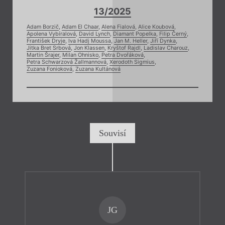
13/2025
Adam Borzič
,
Adam El Chaar
,
Alena Fialová
,
Alice Koubová
,
Apolena Vybíralová
,
David Lynch
,
Diamant Popelka
,
Filip Černý
,
František Dryje
,
Iva Hadj Moussa
,
Jan M. Heller
,
Jiří Dynka
,
Jitka Bret Srbová
,
Jon Klassen
,
Kryštof Rajdl
,
Ladislav Charouz
,
Martin Šrajer
,
Milan Ohnisko
,
Petra Dvořáková
,
Petra Schwarzová Žallmannová
,
Xerodoth Sigmius
,
Zuzana Fonioková
,
Zuzana Kultánová
Souvisí
JG