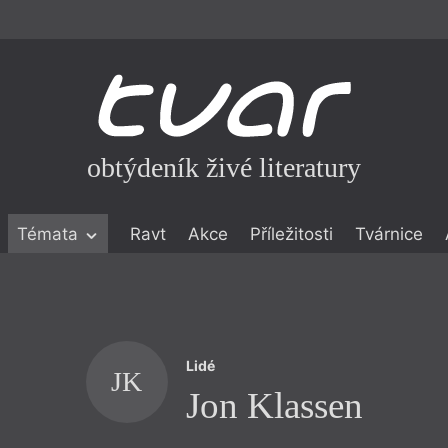
obtýdeník živé literatury
Témata
Ravt
Akce
Příležitosti
Tvárnice
ické literatuře
icistika
zí
Lidé
eflexe
JK
Jon Klassen
onialismu