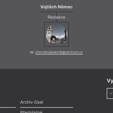
Vojtěch Němec
Redakce
chorobnybeletrik@centrum.cz
Vy
Archiv čísel
Předplatné