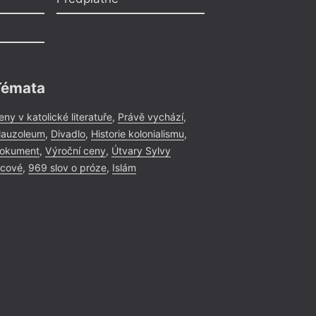
Témata
eny v katolické literatuře
,
Právě vychází
,
auzoleum
,
Divadlo
,
Historie kolonialismu
,
okument
,
Výroční ceny
,
Útvary Sylvy
icové
,
969 slov o próze
,
Islám