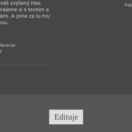
 náš zvýšený hlas
Předčítáme-li knih
Pok
Hrajeme si s textem a
pochopení a intenzi
námi. A jsme za tu hru
zjišťujeme, jak si a
ovu.
rádi. Chceme ji hrá
Recenze
Recen
5
Edituje