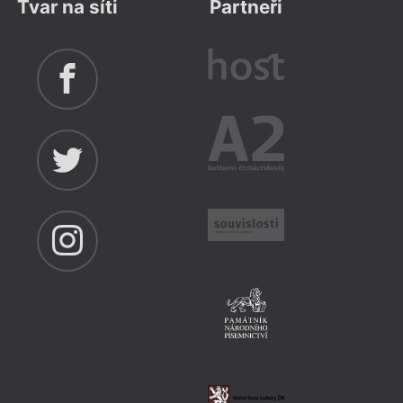
Tvar na síti
Partneři