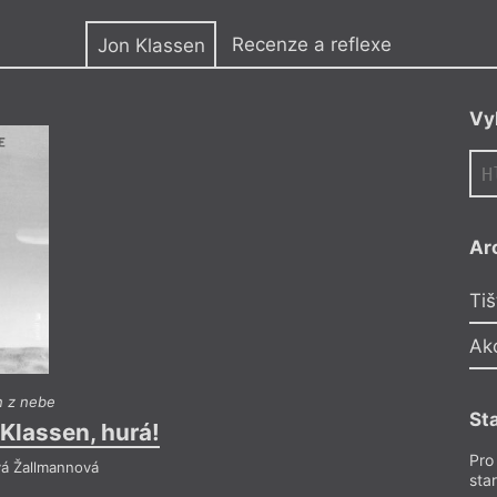
y
Recenze a reflexe
Jon Klassen
Vy
Ar
Tiš
Ak
 z nebe
Jon K
St
Klassen, hurá!
Z nebe nám s
Pro
vá Žallmannová
Reflektuje 
sta