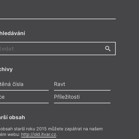
hledávání
chivy
těná čísla
Ravt
ce
Příležitosti
lassen
–
Kámen z nebe
arší obsah
padl Jan Klassen, hurá!
 obsah starší roku 2015 můžete zapátrat na našem
Petra Schwarzová Žallmannová
rém webu:
http://old.itvar.cz
.