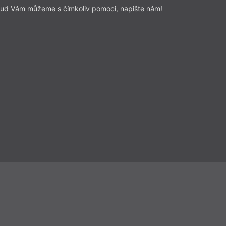
u, usnadňuje náš zvýšený hlas
ud Vám můžeme s čímkoliv pomoci, napište nám!
tu zábavy. Hrajeme si s textem a
utor hraje s námi. A jsme za tu hru
t znovu a znovu.
Přečíst
ze a reflexe
– Recenze
Z čísla 13/2025