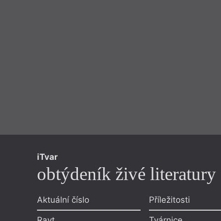
iTvar
obtýdeník živé literatury
Aktuální číslo
Příležitosti
Ravt
Tvárnice