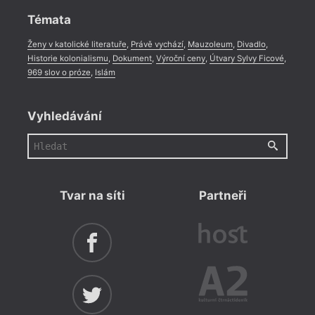
Témata
Ženy v katolické literatuře
,
Právě vychází
,
Mauzoleum
,
Divadlo
,
Historie kolonialismu
,
Dokument
,
Výroční ceny
,
Útvary Sylvy Ficové
,
969 slov o próze
,
Islám
Vyhledávání
Tvar na síti
Partneři