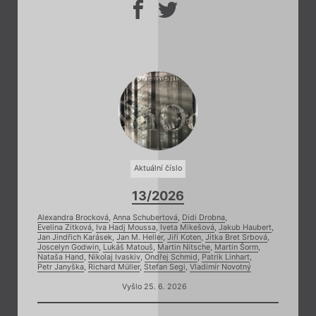
Aktuální číslo
13/2026
Alexandra Brocková
,
Anna Schubertová
,
Didi Drobna
,
Evelina Zitková
,
Iva Hadj Moussa
,
Iveta Mikešová
,
Jakub Haubert
,
Jan Jindřich Karásek
,
Jan M. Heller
,
Jiří Koten
,
Jitka Bret Srbová
,
Joscelyn Godwin
,
Lukáš Matouš
,
Martin Nitsche
,
Martin Šorm
,
Nataša Hand
,
Nikolaj Ivaskiv
,
Ondřej Schmid
,
Patrik Linhart
,
Petr Janyška
,
Richard Müller
,
Stefan Segi
,
Vladimír Novotný
Vyšlo 25. 6. 2026