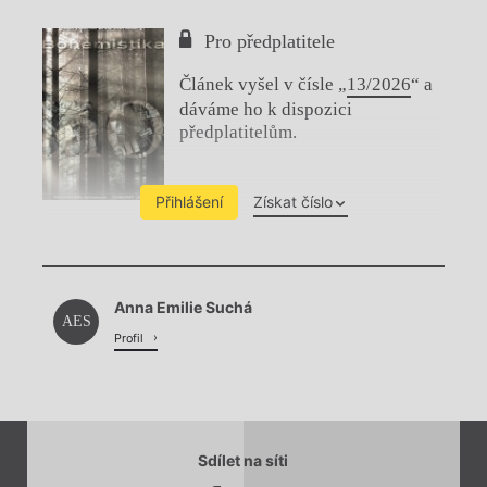
Pro předplatitele
Článek vyšel v čísle „
13/2026
“ a
dáváme ho k dispozici
předplatitelům.
Přihlášení
Získat číslo
Chviličku.
Anna Emilie Suchá
Načítá se.
AES
Profil
Sdílet na síti