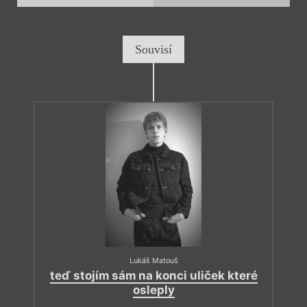
Souvisí
Lukáš Matouš
teď stojím sám na konci uliček které
osleply