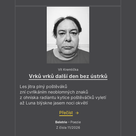
Vít Kremlička
Vrků vrků další den bez ústrků
Les jitra plný poštěváků
zní cvrlikáním neoblomných znaků
z ohniska radiantu kytice poštěváčků vyletí
až Luna blýskne jasem noci okvětí
Přečíst
Beletrie
– Poezie
Z čísla 11/2026