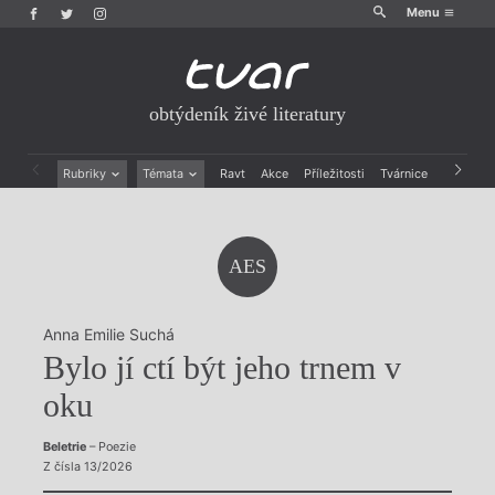
Menu
obtýdeník živé literatury
Rubriky
Témata
Ravt
Akce
Příležitosti
Tvárnice
Archiv
Beletrie
Ženy v katolické literatuře
Drobná publicistika
Právě vychází
Esejistika
Mauzoleum
AES
Recenze a reflexe
Divadlo
Reportáže
Historie kolonialismu
Rozhovory
Dokument
Anna Emilie Suchá
Výroční ceny
Bylo jí ctí být jeho trnem v
oku
Beletrie
– Poezie
Z čísla 13/2026