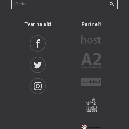
parad
Tvar na síti
Partneři
= 2020