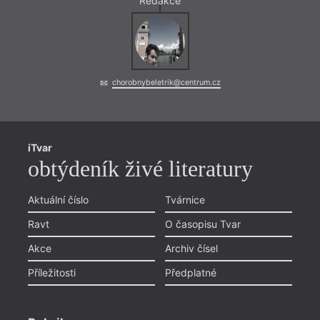
Redakce
= 2021 
24. 
17:0
Lite
chorobnybeletrik@centrum.cz
dalš
Básník
Václa
aktuá
iTvar
hlavn
obtýdeník živé literatury
Ostra
básní
pořad
Aktuální číslo
Tvárnice
Mach
Ravt
O časopisu Tvar
Akce
Archiv čísel
Příležitosti
Předplatné