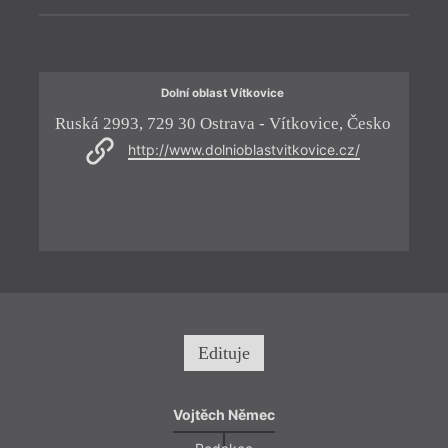
nové 
básní
Dolní oblast Vítkovice
Ruská 2993, 729 30 Ostrava - Vítkovice, Česko
Ju
O
http://www.dolnioblastvitkovice.cz/
Edituje
Vojtěch Němec