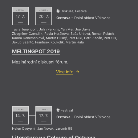
Areál Dolní
Galerie
družstvo
Vítkovice
výtvarného
Budoucnost
= 2019 =
= 2019 =
Diskuse, Festival
Centrum PANT
umění, Ostrava
Stará Aréna
= 2023
17. 7.
20. 7.
Černá louka –
Klub Brno
Trafika
Ostrava
– Dolní oblast Vítkovice
22. 
––––
––––
pavilon A
Klub Parník
Sladovna
18:0
DOCK
Knihovna města
Výstaviště
Tuvia Tenenbom
,
John Perkins
,
Yan Mei
,
Joe Davis
,
Zbygniew Czendlik
,
Pavla Horáková
,
Saša Uhlová
,
Roman Polách
,
Dolní oblast
Ostravy
Básn
Radka Denemarková
,
Martin Hilský
,
Petr Nikl
,
Petr Placák
,
Petr Sís
,
Vítkovice
Jakub Szántó
,
František Koukolík
,
Martin Hála
Těsn
jedn
MELTINGPOT 2019
K výr
Mezinárodní diskusní fórum.
vysto
Více info
2023 
Miros
Těsno
kapel
a Jiř
= 2016 =
= 2016 =
Festival
14. 7.
17. 7.
Ostrava
– Dolní oblast Vítkovice
––––
––––
Helen Oyeyemi
,
Jan Novák
,
Jaromír 99
Literatura na Colours of Ostrava