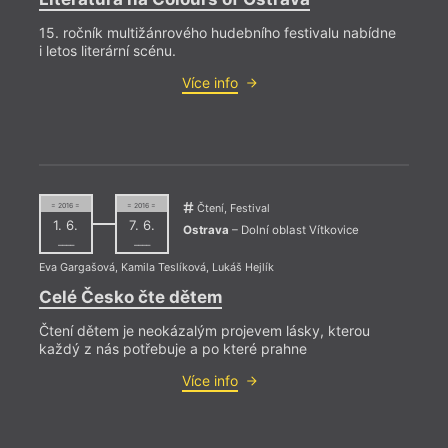
15. ročník multižánrového hudebního festivalu nabídne
i letos literární scénu.
Více info
= 2016 =
= 2016 =
Čtení, Festival
1. 6.
7. 6.
Ostrava
– Dolní oblast Vítkovice
––––
––––
Eva Gargašová
,
Kamila Teslíková
,
Lukáš Hejlík
Celé Česko čte dětem
= 2021 
16. 
Čtení dětem je neokázalým projevem lásky, kterou
17:0
každý z nás potřebuje a po které prahne
Básn
Více info
Ost
Šestn
hodin