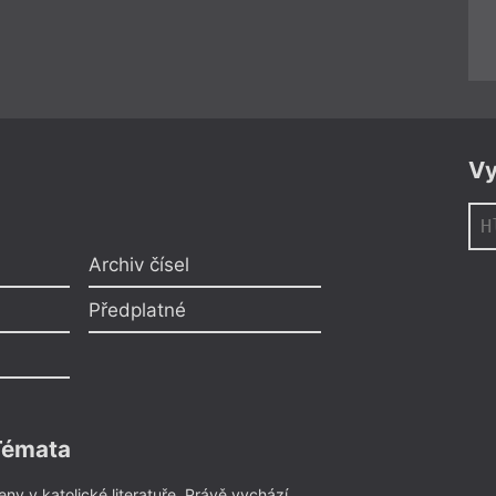
Vy
Archiv čísel
Předplatné
Témata
eny v katolické literatuře
,
Právě vychází
,