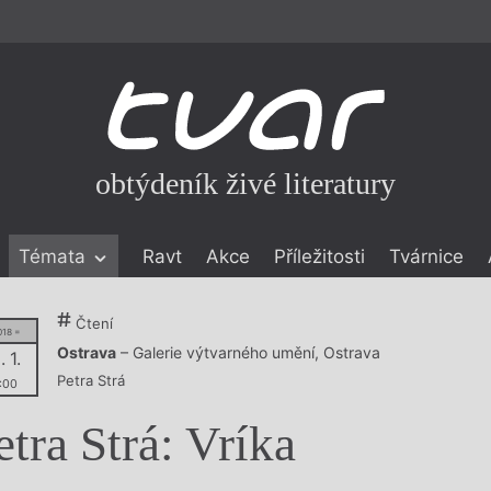
obtýdeník živé literatury
Témata
Ravt
Akce
Příležitosti
Tvárnice
ické literatuře
Čtení
018 =
icistika
zí
Ostrava
– Galerie výtvarného umění, Ostrava
. 1.
Petra Strá
:00
eflexe
etra Strá: Vríka
onialismu