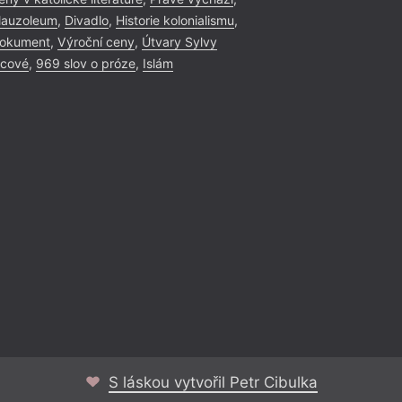
auzoleum
,
Divadlo
,
Historie kolonialismu
,
okument
,
Výroční ceny
,
Útvary Sylvy
icové
,
969 slov o próze
,
Islám
S láskou vytvořil Petr Cibulka