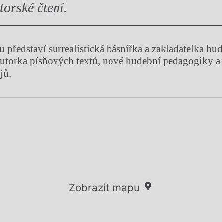
torské čtení.
y
 představí surrealistická básnířka a zakladatelka hu
 autorka písňových textů, nové hudební pedagogiky 
jů.
Zobrazit mapu