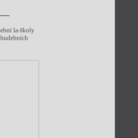
dební la-školy
a hudebních