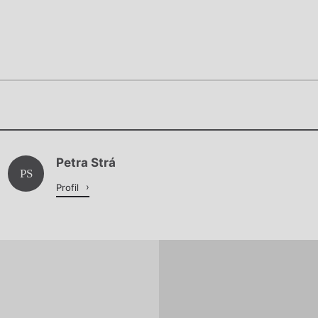
Chviličku.
Chviličku.
Načítá se.
Petra Strá
Načítá se.
PS
Profil