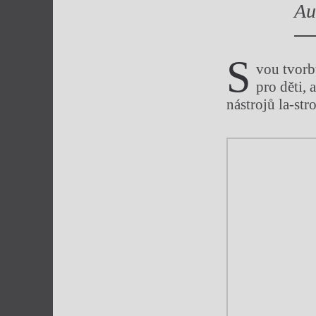
Au
Výroční cen
S
vou tvorbu
pro děti,
nástrojů la-stro