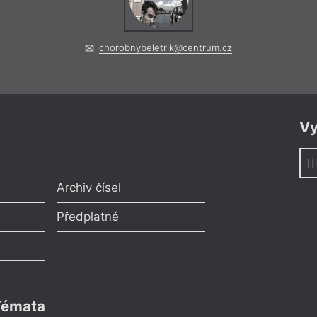
Ostravě
Šestnáctého září s
odpoledne odehraje
chorobnybeletrik@centrum.cz
básnické sbírky No
Rackové.
Vy
Archiv čísel
Předplatné
Čtení, Vý
= 2021 =
Ostrava
– 
24. 6.
Zdeněk Volf
Témata
17:00
Hana Weigl