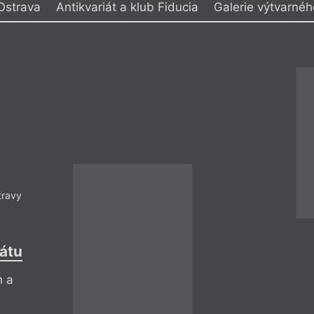
Ostrava
Antikvariát a klub Fiducia
Galerie výtvarné
y
blast Vítkovice
Klub Parník
ihy Knihcentrum
Knihovna města Ostravy
ění Ostrava
Kosmas, Argo Stage
e města Ostravy PLATO
Ostrava
 výtvarného umění,
Provoz
a
Provoz Hlubina
no
Spotřební družstvo Budou
Čtení, Ko
= 2023 =
Ostrava
– 
22. 2.
travy
Miroslav Če
18:00
Básníci Černý, 
rátu
slaví Protimlu
h a
K výročí 21 let od 
v Domě umění v Ost