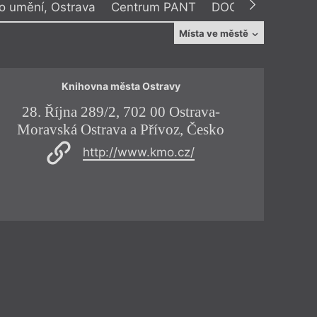
ho umění, Ostrava
Centrum PANT
DOCK
Provoz Hl
Místa ve městě
Stará Aréna
Trafika Sladovna
Výstaviště
Knihovna města Ostravy
28. Října 289/2, 702 00 Ostrava-
Jureč
Moravská Ostrava a Přívoz, Česko
702 
cnost
http://www.kmo.cz/
ncert
Dům umění Ostrava
rný
,
Šimon Leitgeb
,
Jan Sojka
,
Jan Těsnohlídek
Leitgeb, Sojka a Těsnohlídek
vnou jednadvacítku
prvního uvedení revue Protimluv vystoupí
ravě ve středu 22. února 2023 čtyři