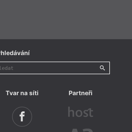
e v Domě umění v Ostravě od pěti hodin
 čtení a zároveň uvedení nové
ční převádění mláďat básnířky Simony
Více info
hledávání
Tvar na síti
Partneři
stava
Dům umění Ostrava
,
Václav Rodek
,
Theodora Glacová
,
hoferová