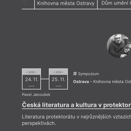
Dům umění 
Knihovna města Ostravy
Výroční cen
Absintový klub Les
Dolní o
Antikvariát a galerie Fiducia
Dům kn
Antikvariát a klub Fiducia
Dům um
Areál Dolní Vítkovice
Galeri
Centrum PANT
Galerie
Černá louka – pavilon A
Ostrav
DOCK
Klub Br
= 2016 =
= 2016 =
Sympozium
24. 11.
25. 11.
Ostrava
– Knihovna města Os
––––
––––
Pavel Janoušek
Česká literatura a kultura v protekto
Literatura protektorátu v nejrůznějších vztazíc
perspektivách.