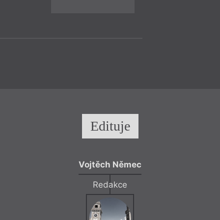
básníci mladší a st
Leitgeb, Jan Sojka
pivní oslavě zahra
provázet Petr Ligoc
Edituje
Čtení
Vojtěch Němec
= 2021 =
Ostrava
– 
16. 9.
Redakce
Simona Rac
17:00
Básnířka Simo