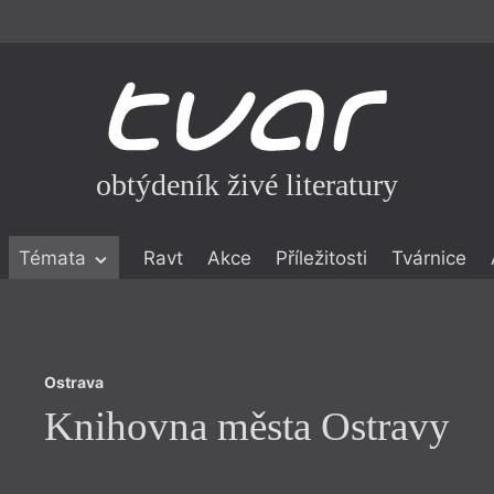
obtýdeník živé literatury
Ostrava
Témata
Ravt
Akce
Příležitosti
Tvárnice
Knihovna města Ostravy
ické literatuře
icistika
zí
Ostrava
eflexe
Knihovna města Ostravy
onialismu