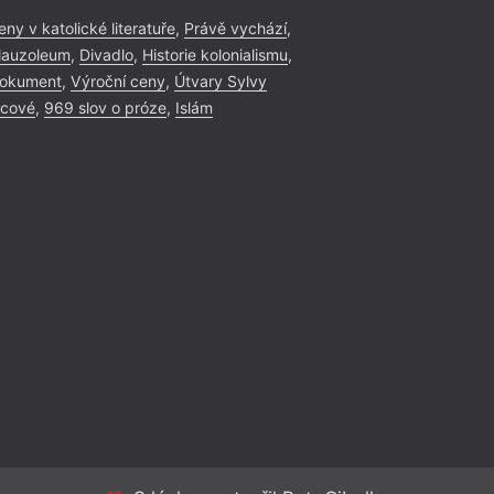
eny v katolické literatuře
,
Právě vychází
,
Literární čtvrte
auzoleum
,
Divadlo
,
Historie kolonialismu
,
Básník, esejista a e
okument
,
Výroční ceny
,
Útvary Sylvy
Rodek, jejichž prác
icové
,
969 slov o próze
,
Islám
vydání revue Proti
Literárního čtvrtk
17 hodin. Dále vys
Weiglhoferová, poř
Protimluv Jiří Mach