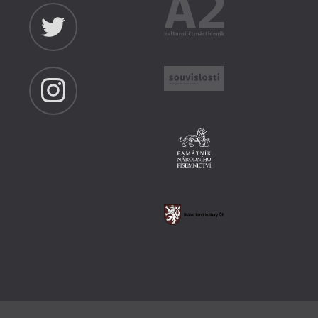
k zve na Rodka, Volfa a další
ditor Zdeněk Volf, ale také malíř Václav
e jsou součástí nového, aktuálního
mluv 2/2021, budou hlavními hosty
u v Domě umění v Ostravě 24. června od
toupí básnířky Theodora Glacová a Hana
ad moderuje šéfredaktor revue
áček.
Více info