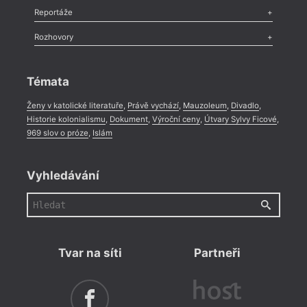
Recenze
,
Dvakrát
,
Horké párky
,
969 slov o próze
,
Reportáže
= 2021 
Méně slov o próze
,
Celá rubrika
24. 
Literární zítřky
,
Reportáž
,
Literární život
,
Divadlo
,
Kritický ohlas
,
Rozhovory
17:0
Celá rubrika
Rozhovor
,
Anketa
,
Celá rubrika
Lite
Témata
dalš
Ženy v katolické literatuře
,
Právě vychází
,
Mauzoleum
,
Divadlo
,
Básník
Václa
Historie kolonialismu
,
Dokument
,
Výroční ceny
,
Útvary Sylvy Ficové
,
aktuá
969 slov o próze
,
Islám
hlavn
Ostra
básní
Vyhledávání
pořad
Mach
Tvar na síti
Partneři