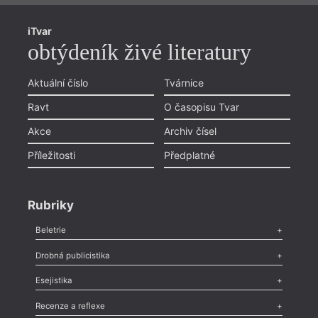
nové 
básní
iTvar
obtýdeník živé literatury
Aktuální číslo
Tvárnice
Ravt
O časopisu Tvar
Akce
Archiv čísel
Příležitosti
Předplatné
Rubriky
Beletrie
Poezie
,
Próza
,
Dokumenty
,
Drama
,
Celá rubrika
Drobná publicistika
Odlesk
,
Zasláno
,
Nezařazené
,
Novinky v Tvaru
,
Slovo
,
Výročí
,
Esejistika
Nekrolog
,
Glosa
,
Sloupek
,
Pozvánka
,
Literární soutěž
,
Komentář
,
Celá rubrika
Esej
,
Pádlo
,
Úvaha
,
Texty
,
Studie
,
Celá rubrika
Recenze a reflexe