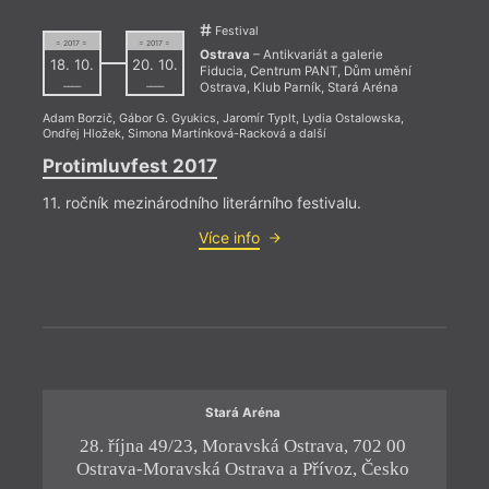
Areál Dolní
Galerie
družstvo
Vítkovice
výtvarného
Budoucnost
Festival
Centrum PANT
umění, Ostrava
Stará Aréna
= 2017 =
= 2017 =
= 2023
Ostrava
– Antikvariát a galerie
Černá louka –
Klub Brno
Trafika
18. 10.
20. 10.
22. 
Fiducia, Centrum PANT, Dům umění
pavilon A
Klub Parník
Sladovna
––––
––––
Ostrava, Klub Parník, Stará Aréna
18:0
DOCK
Knihovna města
Výstaviště
Adam Borzič
,
Gábor G. Gyukics
,
Jaromír Typlt
,
Lydia Ostalowska
,
Dolní oblast
Ostravy
Básn
Ondřej Hložek
,
Simona Martínková-Racková
a další
Vítkovice
Těsn
Protimluvfest 2017
jedn
11. ročník mezinárodního literárního festivalu.
K výr
vysto
Více info
2023 
Miros
Těsno
kapel
a Jiř
Stará Aréna
28. října 49/23, Moravská Ostrava, 702 00
Ju
Ostrava-Moravská Ostrava a Přívoz, Česko
O