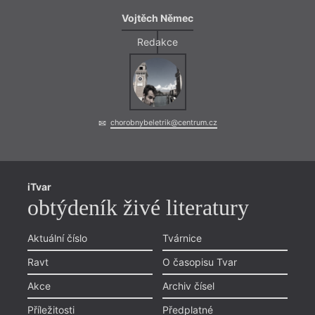
Vojtěch Němec
Redakce
chorobnybeletrik@centrum.cz
iTvar
obtýdeník živé literatury
= 2021 
Aktuální číslo
Tvárnice
16. 
Ravt
O časopisu Tvar
17:0
Básn
Akce
Archiv čísel
Ost
Příležitosti
Předplatné