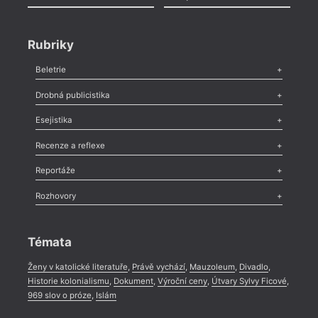
Šestn
hodin
nové 
Rubriky
básní
Beletrie
Poezie
,
Próza
,
Dokumenty
,
Drama
,
Celá rubrika
Drobná publicistika
Odlesk
,
Zasláno
,
Nezařazené
,
Novinky v Tvaru
,
Slovo
,
Výročí
,
Esejistika
Nekrolog
,
Glosa
,
Sloupek
,
Pozvánka
,
Literární soutěž
,
Komentář
,
Celá rubrika
Esej
,
Pádlo
,
Úvaha
,
Texty
,
Studie
,
Celá rubrika
Recenze a reflexe
Recenze
,
Dvakrát
,
Horké párky
,
969 slov o próze
,
Reportáže
Méně slov o próze
,
Celá rubrika
Literární zítřky
,
Reportáž
,
Literární život
,
Divadlo
,
Kritický ohlas
,
Rozhovory
Celá rubrika
Rozhovor
,
Anketa
,
Celá rubrika
Témata
Ženy v katolické literatuře
,
Právě vychází
,
Mauzoleum
,
Divadlo
,
Historie kolonialismu
,
Dokument
,
Výroční ceny
,
Útvary Sylvy Ficové
,
969 slov o próze
,
Islám