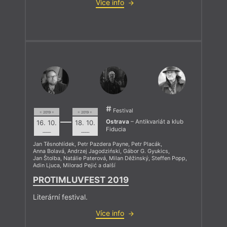
Více info
Festival
= 2019 =
= 2019 =
Ostrava
– Antikvariát a klub
16. 10.
18. 10.
Fiducia
––––
––––
Jan Těsnohlídek
,
Petr Pazdera Payne
,
Petr Placák
,
Anna Bolavá
,
Andrzej Jagodziński
,
Gábor G. Gyukics
,
Jan Štolba
,
Natálie Paterová
,
Milan Děžinský
,
Steffen Popp
,
Adin Ljuca
,
Milorad Pejić
a další
PROTIMLUVFEST 2019
Literární festival.
Více info