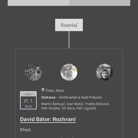
Souvisí
Čtení, Křest
= 2020 =
Ostrava
– Antikvariát a klub Fiducia
21. 1.
Martin Šenkypl
,
Ivan Motýl
,
Yvetta Ellerová
,
18:00
Petr Hruška
,
Vít Slíva
,
Petr Ligocký
David Bátor: Rozhraní
Křest.