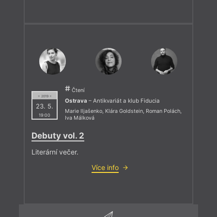
Čtení
= 2019 =
Ostrava
– Antikvariát a klub Fiducia
23. 5.
Marie Iljašenko
,
Klára Goldstein
,
Roman Polách
,
19:00
Iva Málková
Debuty vol. 2
Literární večer.
Více info