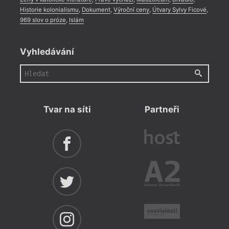
Historie kolonialismu
,
Dokument
,
Výroční ceny
,
Útvary Sylvy Ficové
,
969 slov o próze
,
Islám
Vyhledávání
Tvar na síti
Partneři