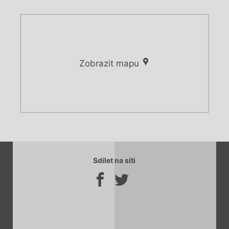
Zobrazit mapu
Chviličku.
Chviličku.
Načítá se.
Sdílet na síti
Načítá se.