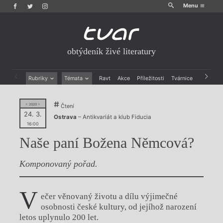
Menu
obtýdeník živé literatury
Rubriky
Témata
Ravt
Akce
Příležitosti
Tvárnice
Archiv
Beletrie
Ženy v katolické literatuře
Drobná publicistika
Právě vychází
= 2020 =
Čtení
Esejistika
Mauzoleum
24. 3.
Ostrava
– Antikvariát a klub Fiducia
Recenze a reflexe
Divadlo
16:00
Reportáže
Historie kolonialismu
Naše paní Božena Němcová?
Rozhovory
Dokument
Výroční ceny
Komponovaný pořad.
V
ečer věnovaný životu a dílu výjimečné
osobnosti české kultury, od jejíhož narození
letos uplynulo 200 let.