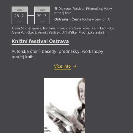
Areál Dolní
Galerie
družstvo
Vítkovice
výtvarného
Budoucnost
Diskuse, Festival, Přednáška, Volný
= 2020 =
= 2020 =
Centrum PANT
umění, Ostrava
Stará Aréna
prodej knih
= 2023
28. 2.
29. 2.
Černá louka –
Klub Brno
Trafika
22. 
Ostrava
– Černá louka – pavilon A
––––
––––
pavilon A
Klub Parník
Sladovna
18:0
DOCK
Knihovna města
Výstaviště
Alena Mornštajnová
,
Iva Janžurová
,
Klára Smolíková
,
Karin Lednická
,
Alena Vorlíčková
,
Arnošt Vašíček
,
Jiří Walker Procházka
a další
Dolní oblast
Ostravy
Básn
Vítkovice
Knižní festival Ostrava
Těsn
jedn
Autorská čtení, besedy, přednášky, workshopy,
prodej knih.
K výr
vysto
Více info
2023 
Miros
Těsno
kapel
a Jiř