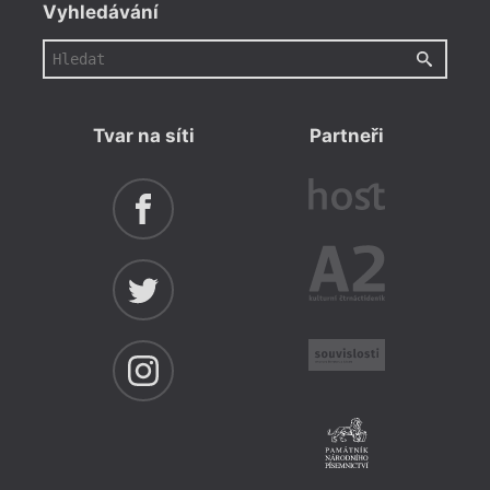
Vyhledávání
Tvar na síti
Partneři
= 2021 
20. 
17:0
Prot
Ost
Liter
na če
Věnov