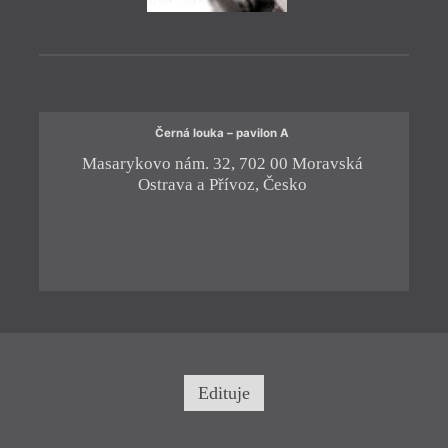
Černá louka – pavilon A
Masarykovo nám. 32, 702 00 Moravská
Ju
Ostrava a Přívoz, Česko
O
= 2021 
16. 
17:0
Básn
Ost
Edituje
Šestn
hodin