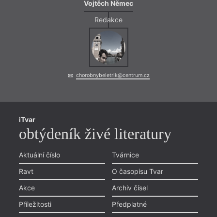
Vojtěch Němec
nové 
básní
Redakce
chorobnybeletrik@centrum.cz
iTvar
obtýdeník živé literatury
Aktuální číslo
Tvárnice
Ravt
O časopisu Tvar
Akce
Archiv čísel
Příležitosti
Předplatné