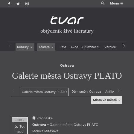
Menu
obtýdeník živé literatury
Ostrava
Galerie města Ostravy PLATO
Rubriky
Témata
Ravt
Akce
Příležitosti
Tvárnice
Archiv
Beletrie
Ženy v katolické literatuře
Drobná publicistika
Právě vychází
Ostrava
Esejistika
Mauzoleum
Galerie města Ostravy PLATO
Recenze a reflexe
Divadlo
Reportáže
Historie kolonialismu
Rozhovory
Dokument
Dům umění Ostrava
Antikvariát a klub 
Galerie města Ostravy PLATO
Výroční ceny
Místa ve městě
Absintový klub
Dům knihy
Kosmas, Argo
Les
Knihcentrum
Stage
Antikvariát a
Dům umění
Ostrava
Přednáška
galerie Fiducia
Ostrava
Provoz
= 2016 =
Antikvariát a
Galerie města
Provoz Hlubina
Ostrava
– Galerie města Ostravy PLATO
5. 10.
klub Fiducia
Ostravy PLATO
Spotřební
Monika Mitášová
18:00