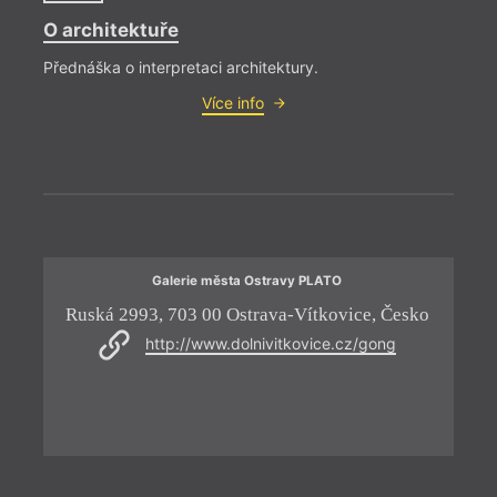
Areál Dolní
Galerie
družstvo
Vítkovice
výtvarného
Budoucnost
O architektuře
Centrum PANT
umění, Ostrava
Stará Aréna
= 2023
Černá louka –
Klub Brno
Trafika
Přednáška o interpretaci architektury.
22. 
pavilon A
Klub Parník
Sladovna
18:0
Více info
DOCK
Knihovna města
Výstaviště
Dolní oblast
Ostravy
Básn
Vítkovice
Těsn
jedn
K výr
vysto
2023 
Miros
Galerie města Ostravy PLATO
Těsno
Ruská 2993, 703 00 Ostrava-Vítkovice, Česko
Ju
kapel
O
a Jiř
http://www.dolnivitkovice.cz/gong