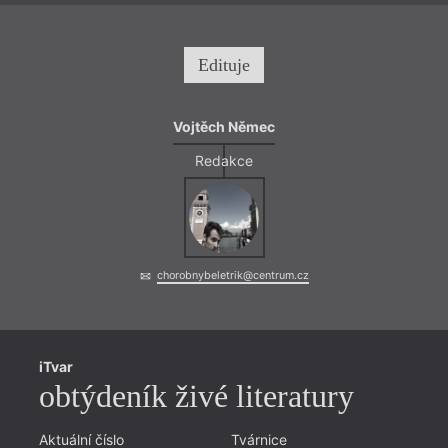
Edituje
Vojtěch Němec
Redakce
chorobnybeletrik@centrum.cz
= 2021 
16. 
17:0
Básn
iTvar
Ost
obtýdeník živé literatury
Šestn
hodin
Aktuální číslo
Tvárnice