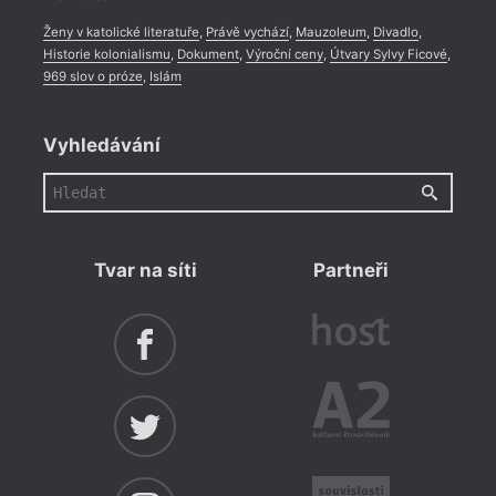
= 2021 
Ženy v katolické literatuře
,
Právě vychází
,
Mauzoleum
,
Divadlo
,
24. 
Historie kolonialismu
,
Dokument
,
Výroční ceny
,
Útvary Sylvy Ficové
,
17:0
969 slov o próze
,
Islám
Lite
dalš
Vyhledávání
Básník
Václa
aktuá
hlavn
Ostra
Tvar na síti
Partneři
básní
pořad
Mach