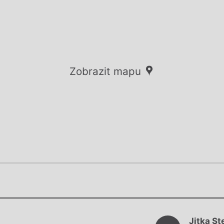
Zobrazit mapu
Chviličku.
Chviličku.
Načítá se.
Jitka St