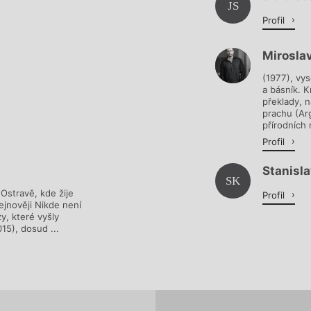
Načítá se.
JS
Profil
Mirosla
(1977), vy
a básník. K
překlady, n
prachu (Arg
přírodních 
Profil
Stanisla
SK
Ostravě, kde žije
Profil
ejnověji Nikde není
y, které vyšly
15), dosud ...