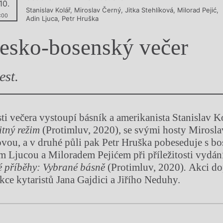
 10.
Stanislav Kolář
,
Miroslav Černý
,
Jitka Stehlíková
,
Milorad Pejić
,
y
:00
Adin Ljuca
,
Petr Hruška
esko-bosenský večer
est.
sti večera vystoupí básník a amerikanista Stanislav Ko
itný režim
(Protimluv, 2020), se svými hosty Miros
ovou, a v druhé půli pak Petr Hruška pobeseduje s b
 Ljucou a Miloradem Pejićem při příležitosti vydán
é příběhy: Vybrané básně
(Protimluv, 2020)
.
Akci do
ce kytaristů Jana Gajdici a Jiřího Neduhy.