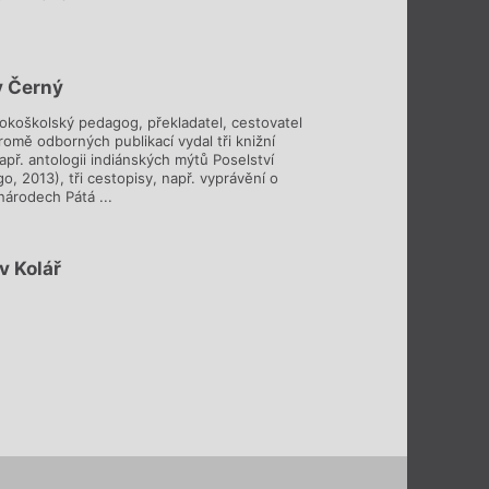
v Černý
sokoškolský pedagog, překladatel, cestovatel
romě odborných publikací vydal tři knižní
apř. antologii indiánských mýtů Poselství
o, 2013), tři cestopisy, např. vyprávění o
národech Pátá ...
v Kolář