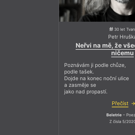
30 let Tvar
Petr Hrušk
Neřvi na mě, že vše
ničemu
Poznávám ji podle chůze,
podle tašek.
Dojde na konec noční ulice
a zasměje se
jako nad propastí.
Přečíst
Beletrie
– Poez
Z čísla 5/202