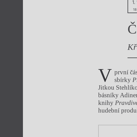
1.
Výroční cen
18
Č
Kř
V
první čá
sbírky
P
Jitkou Stehlík
básníky Adinem
knihy
Pravdiv
hudební produk