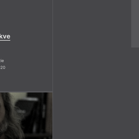
kve
ie
020