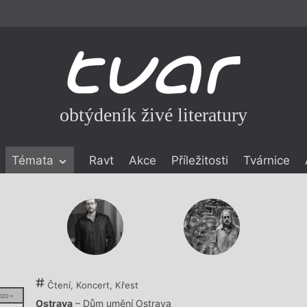
obtýdeník živé literatury
Témata
Ravt
Akce
Příležitosti
Tvárnice
ické literatuře
icistika
zí
eflexe
onialismu
Čtení, Koncert, Křest
020 =
Ostrava
– Dům umění Ostrava