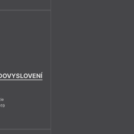
DOVYSLOVENÍ
ie
019