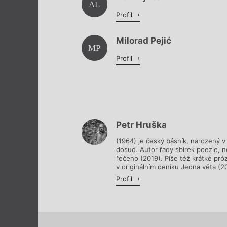
AL
Profil
Milorad Pejić
MP
Profil
Petr Hruška
(1964) je český básník, narozený v 
dosud. Autor řady sbírek poezie, n
řečeno (2019). Píše též krátké próz
v originálním deníku Jedna věta (20
Profil