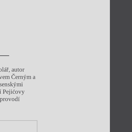
lář, autor
lavem Černým a
osenskými
í Pejićovy
provodí