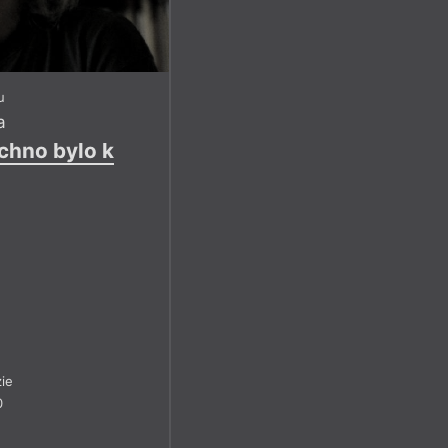
u
a
chno bylo k
ie
0