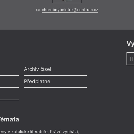
chorobnybeletrik@centrum.cz
Vy
Archiv čísel
Předplatné
Témata
eny v katolické literatuře
,
Právě vychází
,