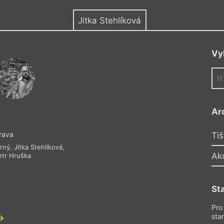
y
Jitka Stehlíková
Vy
Ar
rava
Tiš
rný
,
Jitka Stehlíková
,
Ak
etr Hruška
St
Pro
sta