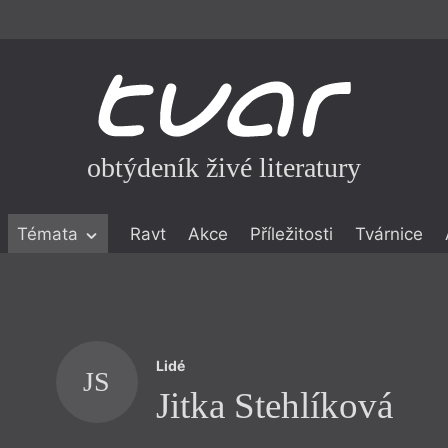
obtýdeník živé literatury
Témata
Ravt
Akce
Příležitosti
Tvárnice
ické literatuře
icistika
zí
Lidé
eflexe
JS
Jitka Stehlíková
onialismu