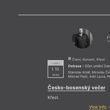
Výroční cen
Čtení, Koncert, Křest
= 2020 =
Ostrava
– Dům umění Ost
1. 10.
Stanislav Kolář
,
Miroslav Če
18:00
Milorad Pejić
,
Adin Ljuca
,
P
Česko-bosenský večer
Křest.
Více info