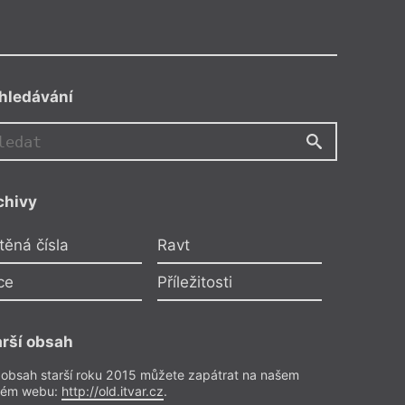
hledávání
chivy
těná čísla
Ravt
ce
Příležitosti
arší obsah
 obsah starší roku 2015 můžete zapátrat na našem
rém webu:
http://old.itvar.cz
.