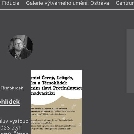
b Fiducia
Galerie výtvarného umění, Ostrava
Centru
y
blast Vítkovice
Klub Parník
ihy Knihcentrum
Knihovna města Ostravy
ění Ostrava
Kosmas, Argo Stage
e města Ostravy PLATO
Ostrava
 výtvarného umění,
Provoz
a
Provoz Hlubina
no
Spotřební družstvo Budou
= 2022 =
= 2022 =
29. 8.
3. 9.
 Těsnohlídek
––––
––––
Jaroslav Rudiš
,
Bianca Be
ohlídek
Olga Stehlíková
,
Radek M
Pavel Klusák
Literární festiv
mluv vystoupí
023 čtyři
Bezmála 200 hostů 