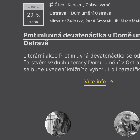
Čtení, Koncert, Oslava výročí
= 2021 =
Ostrava
– Dům umění Ostrava
20. 5.
Miroslav Zelinský
,
René Šmotek
,
Jiří Macháče
17:00
Protimluvná devatenáctka v Domě u
Ostravě
Literární akce Protimluvná devatenáctka se o
čerstvém vzduchu terasy Domu umění v Ostra
se bude uvedení knižního výboru Loli paradičk
Více info