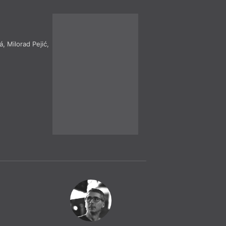
PROTIMLUVFES
Literární festival.
á
,
Milorad Pejić
,
Čtení
= 2019 =
Ostrava
– A
23. 5.
Marie Iljaš
19:00
Debuty vol. 2