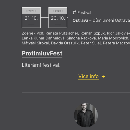
= 2020 =
= 2020 =
Festival
21. 10.
23. 10.
Ostrava
– Dům umění Ostrava
––––
––––
Zdeněk Volf
,
Renata Putzlacher
,
Roman Szpuk
,
Igor Jakovl
Lenka Kuhar Daňhelová
,
Simona Racková
,
Maria Modrovich
Mátyási Sirokai
,
Davida Orszulik
,
Peter Šulej
,
Petera Maczov
ProtimluvFest
Literární festival.
Více info