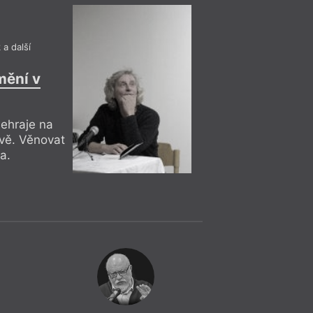
Komponovaný pořa
k
a další
mění v
dehraje na
vě. Věnovat
a.
Čtení, Kř
= 2020 =
Ostrava
– A
21. 1.
Martin Šenk
18:00
Vít Slíva
,
Pe
David Bátor: Ro