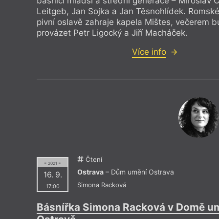
básníci mladší a střední generace – Miroslav 
Leitgeb, Jan Sojka a Jan Těsnohlídek. Romské
pivní oslavě zahraje kapela Mištes, večerem 
provázet Petr Ligocký a Jiří Macháček.
Více info
Čtení
= 2021 =
Ostrava
– Dům umění Ostrava
16. 9.
Simona Racková
17:00
Básnířka Simona Racková v Domě um