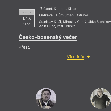
Čtení, Koncert, Křest
= 2020 =
Ostrava
– Dům umění Ostrava
1. 10.
Stanislav Kolář
,
Miroslav Černý
,
Jitka Stehlíkov
18:00
Adin Ljuca
,
Petr Hruška
Česko-bosenský večer
Křest.
Více info