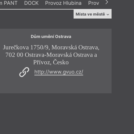
m PANT
DOCK
Provoz Hlubina
Provoz
Klub Brn
Místa ve městě
Stará Aréna
Trafika Sladovna
Výstaviště
Dům umění Ostrava
Jurečkova 1750/9, Moravská Ostrava,
Nádr
702 00 Ostrava-Moravská Ostrava a
cnost
Přívoz, Česko
http://www.gvuo.cz/
Festival
Ostrava
– Antikvariát a klub Fiducia, Centrum
PANT, DOCK, Provoz Hlubina
llová
,
Stanislav Biler
,
Petr Stančík
,
Petr Borkovec
,
alý
,
Klára Goldstein
,
Jan Bělíček
,
Tim Postovit
,
al Inverze
ze 4 zemí, celkem 18 festivalových dní,