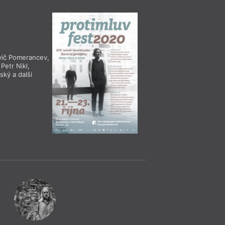
Křest.
evič Pomerancev
,
,
Petr Nikl
,
ský
a další
= 2019 =
= 2019 =
16. 10.
18. 10.
––––
––––
Jan Těsnohlídek
,
Petr Pa
Andrzej Jagodziński
,
Gáb
Milan Děžinský
,
Steffen 