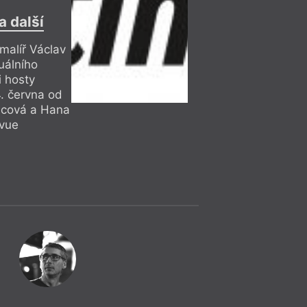
= 2020 =
Ostrava
– A
26. 3.
a další
Hana Lundi
18:00
 malíř Václav
Kosmický vábi
uálního
i hosty
Debata.
. června od
acová a Hana
evue
= 2020 =
Čtení
24. 3.
Ostrava
– A
16:00
Naše paní Bož