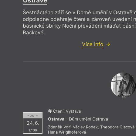
Ostravě
Šestnáctého září se v Domě umění v Ostravě o
odpoledne odehraje čtení a zároveň uvedení 
básnické sbírky Noční převádění mláďat básn
Rackové.
Více info
Čtení, Výstava
= 2021 =
Ostrava
– Dům umění Ostrava
24. 6.
Zdeněk Volf
,
Václav Rodek
,
Theodora Glacová
,
17:00
Hana Weiglhoferová