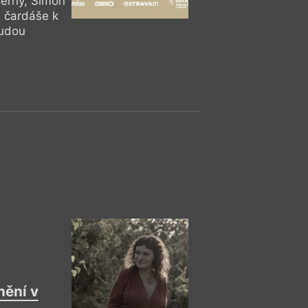
Černý, Šimon
1 velké stěhování z
 čardáše k
zážitků. To je jen n
budou
dosavadní 4 ročníky
etablovala jako mez
svým návštěvníkům 
současné literární 
generacemi. A ani l
se bude od 29. 8. d
centru Provoz, Cen
ění v
Čtení, Kř