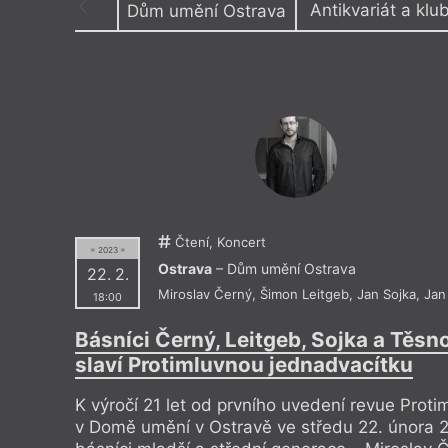
Antikvariát a klu
Dům umění Ostrava
Výroční cen
Absintový klub Les
Dolní o
Antikvariát a galerie Fiducia
Dům kn
Antikvariát a klub Fiducia
Dům um
Areál Dolní Vítkovice
Galeri
Centrum PANT
Galerie
Černá louka – pavilon A
Ostrav
DOCK
Klub Br
Čtení, Koncert
= 2023 =
Ostrava
– Dům umění Ostrava
22. 2.
Miroslav Černý
,
Šimon Leitgeb
,
Jan Sojka
,
Jan
18:00
Básníci Černý, Leitgeb, Sojka a Těsn
slaví Protimluvnou jednadvacítku
K výročí 21 let od prvního uvedení revue Proti
v Domě umění v Ostravě ve středu 22. února 2