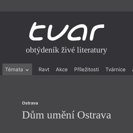
obtýdeník živé literatury
Ostrava
Témata
Ravt
Akce
Příležitosti
Tvárnice
Dům umění Ostrava
ické literatuře
icistika
zí
Ostrava
eflexe
Dům umění Ostrava
onialismu