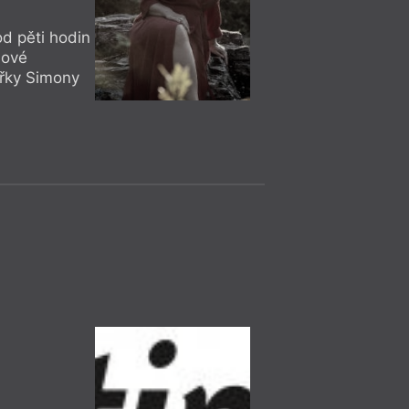
= 2020 =
Ostrava
– A
15. 9.
d pěti hodin
Petr Ligock
18:00
nové
Vasilios Cha
ířky Simony
Petr Ligocký: 
Křest.
Diskuse