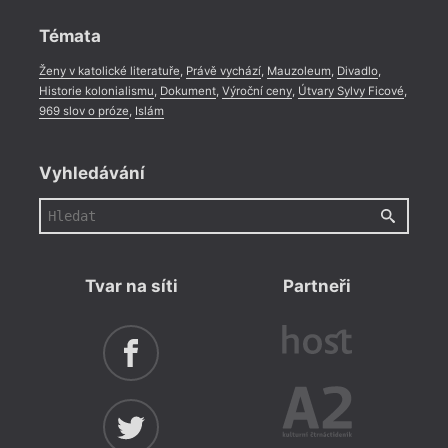
Rozhovor
,
Anketa
,
Celá rubrika
Témata
Ženy v katolické literatuře
,
Právě vychází
,
Mauzoleum
,
Divadlo
,
Historie kolonialismu
,
Dokument
,
Výroční ceny
,
Útvary Sylvy Ficové
,
969 slov o próze
,
Islám
Vyhledávání
Tvar na síti
Partneři