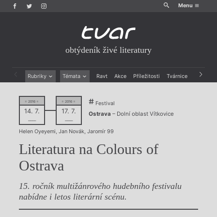
Menu
obtýdeník živé literatury
Rubriky
Témata
Ravt
Akce
Příležitosti
Tvárnice
Archiv
Beletrie
Ženy v katolické literatuře
Drobná publicistika
Právě vychází
= 2016 =
= 2016 =
Festival
Esejistika
Mauzoleum
14. 7.
17. 7.
Ostrava
– Dolní oblast Vítkovice
Recenze a reflexe
Divadlo
––––
––––
Reportáže
Historie kolonialismu
Helen Oyeyemi
,
Jan Novák
,
Jaromír 99
Rozhovory
Dokument
Literatura na Colours of
Výroční ceny
Ostrava
15. ročník multižánrového hudebního festivalu
nabídne i letos literární scénu.