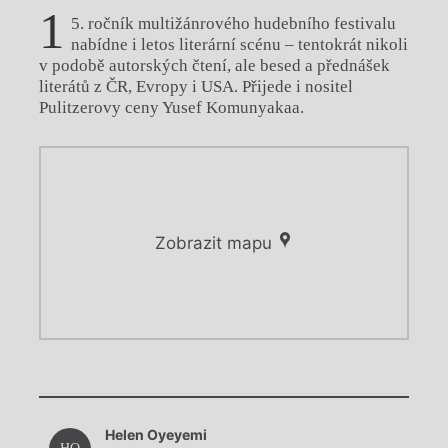
1
5. ročník multižánrového hudebního festivalu
nabídne i letos literární scénu – tentokrát nikoli
v podobě autorských čtení, ale besed a přednášek
literátů z ČR, Evropy i USA. Přijede i nositel
Pulitzerovy ceny Yusef Komunyakaa.
Zobrazit mapu
Chviličku.
Chviličku.
Načítá se.
Helen Oyeyemi
Načítá se.