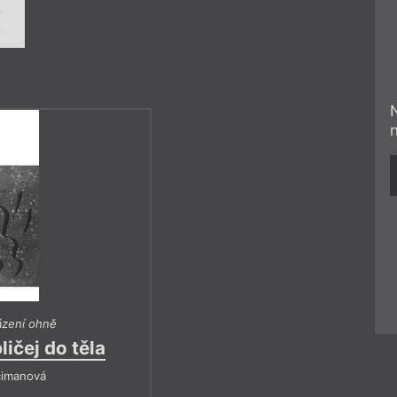
í
ázení ohně
ičej do těla
cimanová