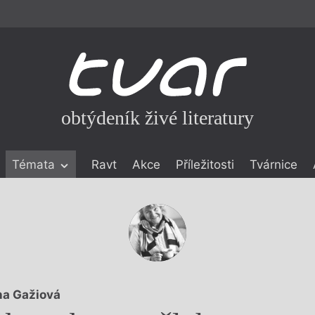
obtýdeník živé literatury
Témata
Ravt
Akce
Příležitosti
Tvárnice
ické literatuře
icistika
zí
eflexe
onialismu
a Gažiová