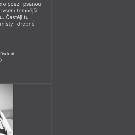
 pro poezii psanou
 ovšem temnější,
u. Častěji tu
místy i drobné
Dvakrát
3