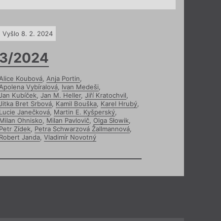
Vyšlo 8. 2. 2024
3/2024
Alice Koubová
,
Anja Portin
,
Apolena Vybíralová
,
Ivan Medeši
,
Jan Kubíček
,
Jan M. Heller
,
Jiří Kratochvil
,
Jitka Bret Srbová
,
Kamil Bouška
,
Karel Hrubý
,
Lucie Janečková
,
Martin E. Kyšperský
,
Milan Ohnisko
,
Milan Pavlovič
,
Olga Słowik
,
Petr Zídek
,
Petra Schwarzová Žallmannová
,
Robert Janda
,
Vladimír Novotný