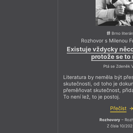
Brno literár
Rozhovor s Milenou 
Existuje vždycky něco
protože se to
Ptá se Zdeněk V
Literatura by neměla být př
skutečnosti, od toho je doku
přeměňovat skutečnost, přidá
To není lež, to je postoj.
Přečíst
Rozhovory
– Roz
Z čísla 10/202