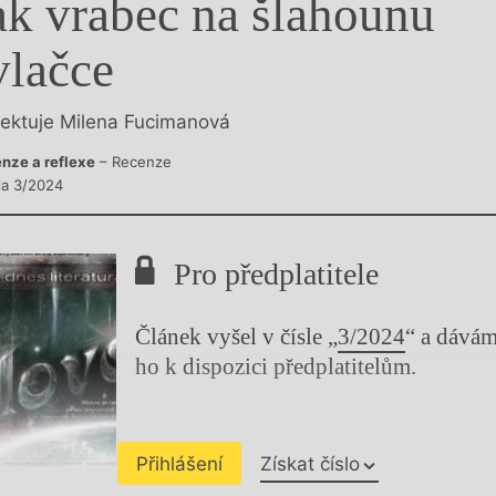
ak vrabec na šlahounu
y
vlačce
lektuje Milena Fucimanová
nze a reflexe
– Recenze
sla 3/2024
Pro předplatitele
Článek vyšel v čísle „
3/2024
“ a dává
ho k dispozici předplatitelům.
Přihlášení
Získat číslo