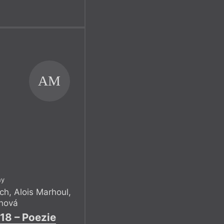
AM
ny
ich
,
Alois Marhoul
,
nová
18 – Poezie