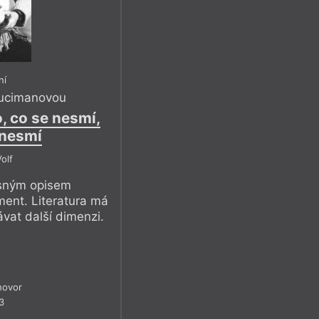
ní
Fucimanovou
, co se nesmí,
 nesmí
olf
esným opisem
ment. Literatura má
vat další dimenzi.
hovor
3