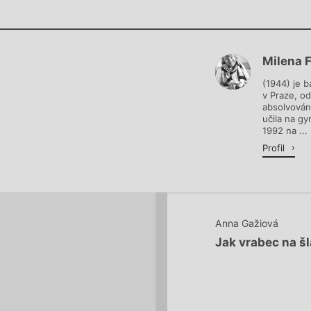
Chviličku.
Milena 
Načítá se.
(1944) je b
v Praze, o
absolvován
učila na g
1992 na ...
Profil
Anna Gažiová
Jak vrabec na š