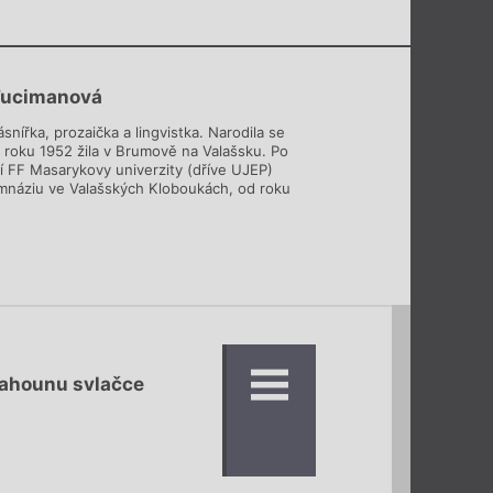
Fucimanová
ásnířka, prozaička a lingvistka. Narodila se
d roku 1952 žila v Brumově na Valašsku. Po
í FF Masarykovy univerzity (dříve UJEP)
ymnáziu ve Valašských Kloboukách, od roku
lahounu svlačce