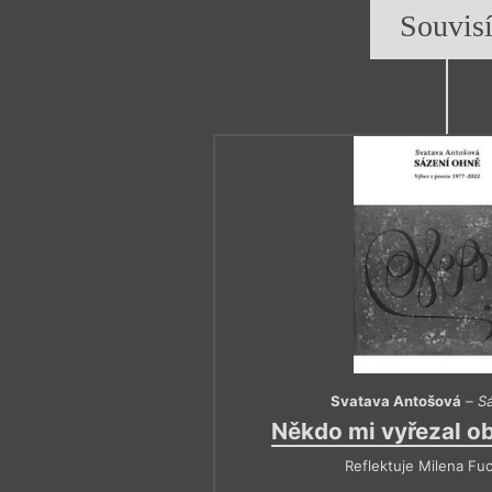
Souvis
Svatava Antošová
–
S
Někdo mi vyřezal obl
Reflektuje Milena Fu