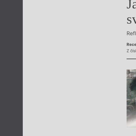
J
Výroční cen
s
Ref
Rece
Z čí