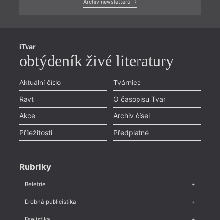
Archiv newsletterů
iTvar
obtýdeník živé literatury
Aktuální číslo
Tvárnice
Ravt
O časopisu Tvar
Akce
Archiv čísel
Příležitosti
Předplatné
Rubriky
Beletrie
Poezie
,
Próza
,
Dokumenty
,
Drama
,
Celá rubrika
Drobná publicistika
Odlesk
,
Zasláno
,
Nezařazené
,
Novinky v Tvaru
,
Slovo
,
Výročí
,
Esejistika