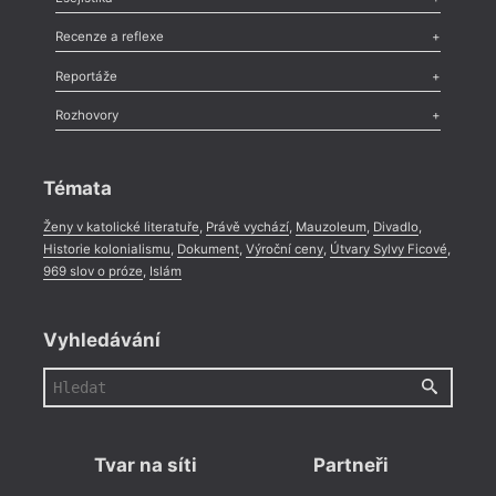
Nekrolog
,
Glosa
,
Sloupek
,
Pozvánka
,
Literární soutěž
,
Komentář
,
Celá rubrika
Esej
,
Pádlo
,
Úvaha
,
Texty
,
Studie
,
Celá rubrika
Recenze a reflexe
Recenze
,
Dvakrát
,
Horké párky
,
969 slov o próze
,
Reportáže
Méně slov o próze
,
Celá rubrika
Literární zítřky
,
Reportáž
,
Literární život
,
Divadlo
,
Kritický ohlas
,
Rozhovory
Celá rubrika
Rozhovor
,
Anketa
,
Celá rubrika
Témata
Ženy v katolické literatuře
,
Právě vychází
,
Mauzoleum
,
Divadlo
,
Historie kolonialismu
,
Dokument
,
Výroční ceny
,
Útvary Sylvy Ficové
,
969 slov o próze
,
Islám
Vyhledávání
Tvar na síti
Partneři