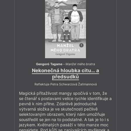
Gengoró Tagame
–
Manžel mého bratra
Nekonečná hloubka citu… a
předsudků
Reflektuje Petra Schwarzová Žallmannová
Magická přitažlivost mangy spočívá v tom, že
se čtenář s postavami velice rychle identifikuje a
pevně k nim přilne. Zdánlivě jednoduchá
výtvarná složka je ve skutečnosti pečlivě
selektovaným obrazem, který nám umožňuje
soustředit se jen na to podstatné. A tak je to i s
jazykem. Květnatých pasáží v této manze moc
nenajdete. Pod kůži se zarývajících myšlenek a