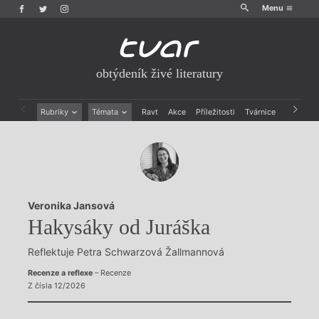
Menu
obtýdeník živé literatury
Rubriky
Témata
Ravt
Akce
Příležitosti
Tvárnice
Archiv
Beletrie
Ženy v katolické literatuře
Drobná publicistika
Právě vychází
Esejistika
Mauzoleum
Recenze a reflexe
Divadlo
Reportáže
Historie kolonialismu
Veronika Jansová
Rozhovory
Dokument
Hakysáky od Juráška
Výroční ceny
Reflektuje Petra Schwarzová Žallmannová
Recenze a reflexe
– Recenze
Z čísla 12/2026