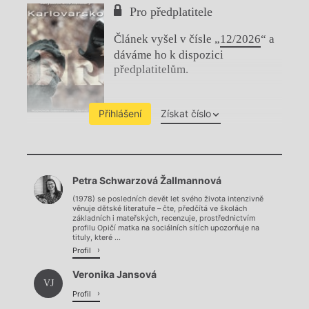
Pro předplatitele
Článek vyšel v čísle „
12/2026
“ a
dáváme ho k dispozici
předplatitelům.
Přihlášení
Získat číslo
Chviličku.
Petra Schwarzová Žallmannová
Načítá se.
(1978) se posledních devět let svého života intenzivně
věnuje dětské literatuře – čte, předčítá ve školách
základních i mateřských, recenzuje, prostřednictvím
profilu Opičí matka na sociálních sítích upozorňuje na
tituly, které ...
Profil
Veronika Jansová
VJ
Profil