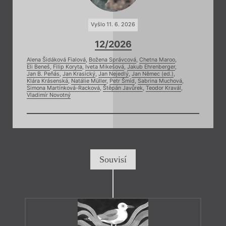
Vyšlo 11. 6. 2026
12/2026
Alena Šidáková Fialová
,
Božena Správcová
,
Chetna Maroo
,
Eli Beneš
,
Filip Koryta
,
Iveta Mikešová
,
Jakub Ehrenberger
,
Jan B. Peňás
,
Jan Krasický
,
Jan Nejedlý
,
Jan Němec (ed.)
,
Klára Krásenská
,
Natálie Müller
,
Petr Šmíd
,
Sabrina Muchová
,
Simona Martínková-Racková
,
Štěpán Javůrek
,
Teodor Kravál
,
Vladimír Novotný
Souvisí