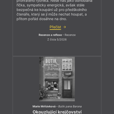
prohřátého rybníka. Nese nás jako odhodlaná
říčka, sympaticky energická, avšak stále
bezpečná ke koupání už pro předškolního
čtenáře, který se jí může nechat houpat, a
přitom pořád dosáhne na dno.
Přečíst
Recenze a reflexe
– Recenze
Z čísla 5/2026
Marie Mrňávková
–
Butik pana Barona
Okouzlující krejčovství