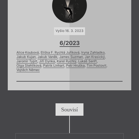
Vyšlo 16. 3. 2023
6/2023
Alice Koubová
,
Eliška F. Rychlá Juříková
,
Iryna Zahladko
,
Jakub Kujan
,
Jakub Vaněk
,
James Suzman
,
Jan Krasický
,
Jaromír Typlt
,
Jiří Dynka
,
Karel Rychlý
,
Lukáš Senft
,
Olga Stehlíková
,
Patrik Linhart
,
Petr Hruška
,
Tim Postovit
,
Vojtěch Němec
Souvisí