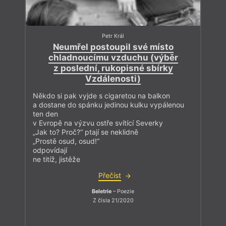
Petr Král
Neumřel postoupil své místo
chladnoucímu vzduchu (výběr
z poslední, rukopisné sbírky
Vzdálenosti)
Někdo si pak vyjde s cigaretou na balkon
a dostane do spánku jedinou kulku vypálenou
ten den
v Evropě na výzvu ostře svítící Severky
„Jak to? Proč?“ ptají se neklidně
„Prostě osud, osud!“
odpovídají
ne titíž, jistěže
Přečíst
Beletrie
– Poezie
Z čísla 21/2020