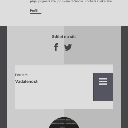
přijal příjmení Král po svém otčímovi. Pochází z lékařské
...
Profil
Sdílet na síti
Petr Král
Vzdálenosti