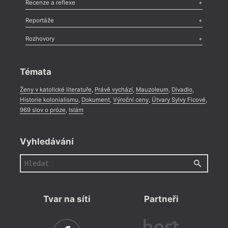
Esej
,
Pádlo
,
Úvaha
,
Texty
,
Studie
,
Celá rubrika
Recenze a reflexe
Recenze
,
Dvakrát
,
Horké párky
,
969 slov o próze
,
Reportáže
Méně slov o próze
,
Celá rubrika
Literární zítřky
,
Reportáž
,
Literární život
,
Divadlo
,
Kritický ohlas
,
Rozhovory
Celá rubrika
Rozhovor
,
Anketa
,
Celá rubrika
Témata
Ženy v katolické literatuře
,
Právě vychází
,
Mauzoleum
,
Divadlo
,
Historie kolonialismu
,
Dokument
,
Výroční ceny
,
Útvary Sylvy Ficové
,
969 slov o próze
,
Islám
Vyhledávání
Tvar na síti
Partneři