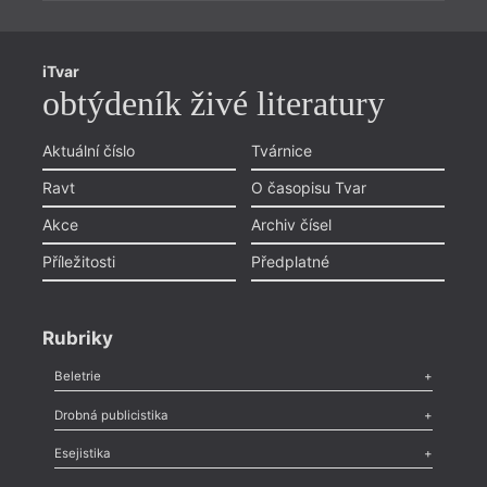
iTvar
obtýdeník živé literatury
Aktuální číslo
Tvárnice
Ravt
O časopisu Tvar
Akce
Archiv čísel
Příležitosti
Předplatné
Rubriky
Beletrie
Poezie
,
Próza
,
Dokumenty
,
Drama
,
Celá rubrika
Drobná publicistika
Odlesk
,
Zasláno
,
Nezařazené
,
Novinky v Tvaru
,
Slovo
,
Výročí
,
Esejistika
Nekrolog
,
Glosa
,
Sloupek
,
Pozvánka
,
Literární soutěž
,
Komentář
,
Celá rubrika