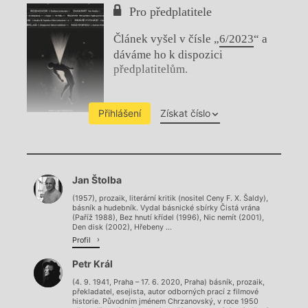
Pro předplatitele
Článek vyšel v čísle „
6/2023
“ a
dáváme ho k dispozici
předplatitelům.
Přihlášení
Získat číslo
Chviličku.
Jan Štolba
Načítá se.
(1957), prozaik, literární kritik (nositel Ceny F. X. Šaldy),
básník a hudebník. Vydal básnické sbírky Čistá vrána
(Paříž 1988), Bez hnutí křídel (1996), Nic nemít (2001),
Den disk (2002), Hřebeny ...
Profil
Petr Král
(4. 9. 1941, Praha – 17. 6. 2020, Praha) básník, prozaik,
překladatel, esejista, autor odborných prací z filmové
historie. Původním jménem Chrzanovský, v roce 1950