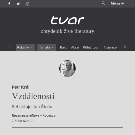
Menu
obtýdeník živé literatury
Rubriky
Témata
Ravt
Akce
Příležitosti
Tvárnice
Archiv
Beletrie
Ženy v katolické literatuře
Drobná publicistika
Právě vychází
Esejistika
Mauzoleum
Recenze a reflexe
Divadlo
Reportáže
Historie kolonialismu
Petr Král
Rozhovory
Dokument
Vzdálenosti
Výroční ceny
Reflektuje Jan Štolba
Recenze a reflexe
– Recenze
Z čísla 6/2023