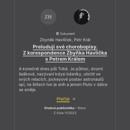
ZH
Dokument
Zbyněk Havlíček
,
Petr Král
Preluduji své chorobopisy.
Z korespondence Zbyňka Havlíčka
s Petrem Králem
A konečně dnes píši Tobě. Je půlnoc, dvorní
šaškové, nazývaní kdysi básníky, utichli ve
svých relacích, jockeyové postav astronautů
spí, na štítech hor je sníh a jenom Pluto v dálce
se směje.
Přečíst
Drobná publicistika
– Slovo
Z čísla 11/2022