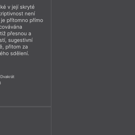
ké v její skryté
riptivnost není
 je přítomno přímo
acovávána
iž přesnou a
í, sugestivní
ě, přitom za
ého sdělení.
Dvakrát
3