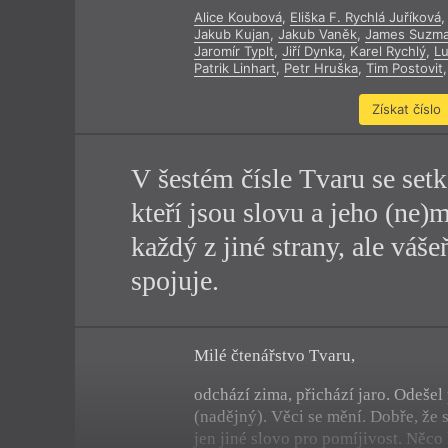
Alice Koubová
,
Eliška F. Rychlá Juříková
,
Výroční cen
Jakub Kujan
,
Jakub Vaněk
,
James Suzm
Jaromír Typlt
,
Jiří Dynka
,
Karel Rychlý
,
Lu
Patrik Linhart
,
Petr Hruška
,
Tim Postovit
,
Získat číslo
V šestém čísle Tvaru se set
kteří jsou slovu a jeho (ne
každý z jiné strany, ale váše
spojuje.
Milé čtenářstvo Tvaru,
odchází zima, přichází jaro. Odešel 
(nadějný). Věci se mění. Dobře, že 
jen jiné slovo pro pomíjivost. Něco