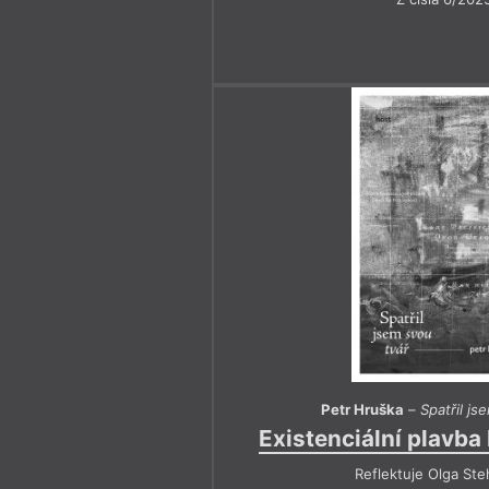
Petr Hruška
–
Spatřil js
Existenciální plavba
Reflektuje Olga Ste