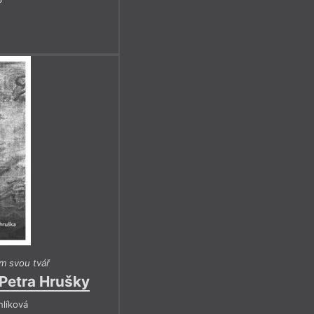
em svou tvář
 Petra Hrušky
hlíková