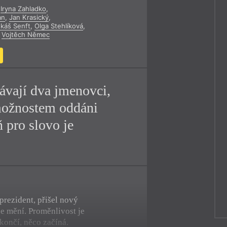
Iryna Zahladko
,
y
an
,
Jan Krasický
,
káš Senft
,
Olga Stehlíková
,
Vojtěch Němec
kávají dva jmenovci,
)možnostem oddáni
ň pro slovo je
prezident, přišel nový
se mění. Proměnlivost je
 končí, něco začíná.