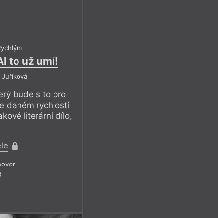
Rychlým
AI to už umí!
á Juříková
terý bude s to pro
e daném rychlostí
kové literární dílo,
ele
hovor
3