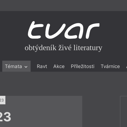
obtýdeník živé literatury
Témata
Ravt
Akce
Příležitosti
Tvárnice
ické literatuře
icistika
zí
23
eflexe
23
onialismu