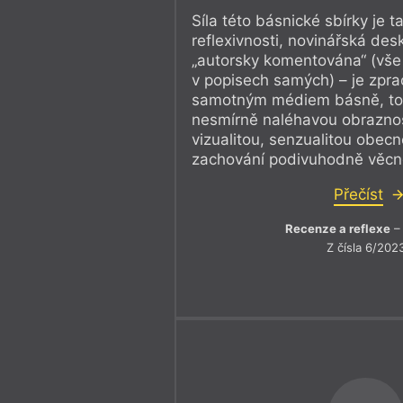
Síla této básnické sbírky je ta
reflexivnosti, novinářská desk
„autorsky komentována“ (vše
v popisech samých) – je zpr
samotným médiem básně, tot
nesmírně naléhavou obraznost
vizualitou, senzualitou obecn
zachování podivuhodně věcn
Přečíst
Recenze a reflexe
– 
Z čísla 6/202