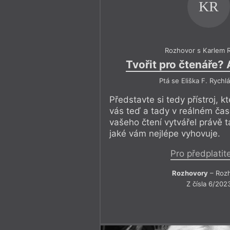
KR
Rozhovor s Karlem 
Tvořit pro čtenáře? 
Ptá se Eliška F. Rychl
Představte si tedy přístroj, k
vás teď a tady v reálném čas
vašeho čtení vytvářel právě ta
jaké vám nejlépe vyhovuje.
Pro předplatit
Rozhovory
– Roz
Z čísla 6/202