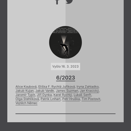
Vyšlo 16. 3. 2023
6/2023
Alice Koubová
,
Eliška F. Rychlá Juříková
,
Iryna Zahladko
,
Jakub Kujan
,
Jakub Vaněk
,
James Suzman
,
Jan Krasický
,
Jaromír Typlt
,
Jiří Dynka
,
Karel Rychlý
,
Lukáš Senft
,
Olga Stehlíková
,
Patrik Linhart
,
Petr Hruška
,
Tim Postovit
,
Vojtěch Němec