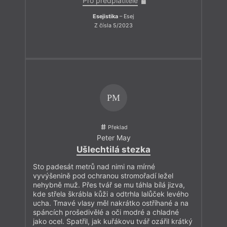
Pro předplatitele
Esejistika
– Esej
Z čísla 5/2023
PM
Překlad
Peter May
Ušlechtilá stezka
Sto padesát metrů nad nimi na mírné
vyvýšenině pod ochranou stromořadí ležel
nehybně muž. Přes tvář se mu táhla bílá jizva,
kde střela škrábla kůži a odtrhla lalůček levého
ucha. Tmavé vlasy měl nakrátko ostříhané a na
spáncích prošedivělé a oči modré a chladné
jako ocel. Spatřil, jak kuřákovu tvář ozářil krátký