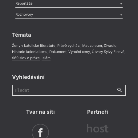
Recenze
,
Dvakrát
,
Horké párky
,
969 slov o próze
,
Reportáže
Méně slov o próze
,
Celá rubrika
Literární zítřky
,
Reportáž
,
Literární život
,
Divadlo
,
Kritický ohlas
,
Rozhovory
Celá rubrika
Rozhovor
,
Anketa
,
Celá rubrika
Témata
Ženy v katolické literatuře
,
Právě vychází
,
Mauzoleum
,
Divadlo
,
Historie kolonialismu
,
Dokument
,
Výroční ceny
,
Útvary Sylvy Ficové
,
969 slov o próze
,
Islám
Vyhledávání
Tvar na síti
Partneři