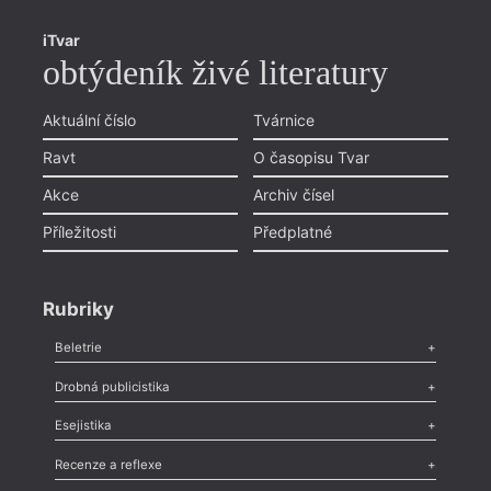
iTvar
obtýdeník živé literatury
Aktuální číslo
Tvárnice
Ravt
O časopisu Tvar
Akce
Archiv čísel
Příležitosti
Předplatné
Rubriky
Beletrie
Poezie
,
Próza
,
Dokumenty
,
Drama
,
Celá rubrika
Drobná publicistika
Odlesk
,
Zasláno
,
Nezařazené
,
Novinky v Tvaru
,
Slovo
,
Výročí
,
Esejistika
Nekrolog
,
Glosa
,
Sloupek
,
Pozvánka
,
Literární soutěž
,
Komentář
,
Celá rubrika
Esej
,
Pádlo
,
Úvaha
,
Texty
,
Studie
,
Celá rubrika
Recenze a reflexe