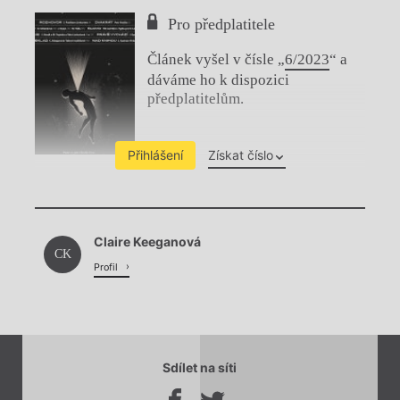
Pro předplatitele
Článek vyšel v čísle „
6/2023
“ a
dáváme ho k dispozici
předplatitelům.
Přihlášení
Získat číslo
Chviličku.
Claire Keeganová
Načítá se.
CK
Profil
Sdílet na síti