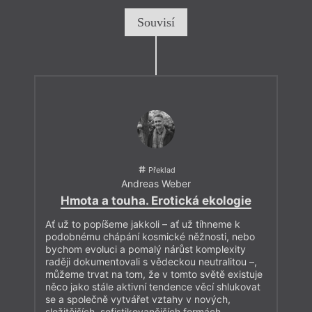
Souvisí
Překlad
Andreas Weber
Hmota a touha. Erotická ekologie
Ať už to popíšeme jakkoli – ať už tíhneme k
podobnému chápání kosmické něžnosti, nebo
bychom evoluci a pomalý nárůst komplexity
raději dokumentovali s vědeckou neutralitou –,
můžeme trvat na tom, že v tomto světě existuje
něco jako stále aktivní tendence věcí shlukovat
se a společně vytvářet vztahy v nových,
složitějších, sofistikovanějších formách.