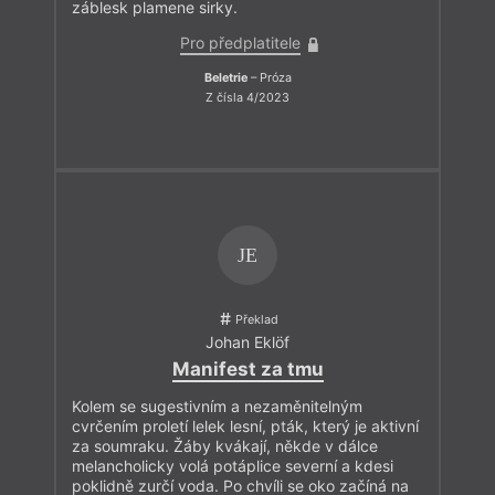
záblesk plamene sirky.
Pro předplatitele
Beletrie
– Próza
Z čísla 4/2023
JE
Překlad
Johan Eklöf
Manifest za tmu
Kolem se sugestivním a nezaměnitelným
cvrčením proletí lelek lesní, pták, který je aktivní
za soumraku. Žáby kvákají, někde v dálce
melancholicky volá potáplice severní a kdesi
poklidně zurčí voda. Po chvíli se oko začíná na