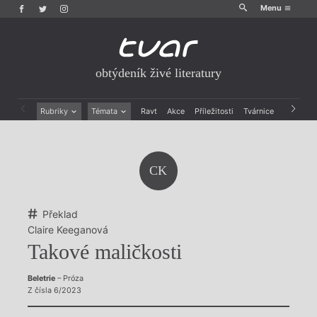
Menu
obtýdeník živé literatury
Rubriky
Témata
Ravt
Akce
Příležitosti
Tvárnice
Archiv
Beletrie
Ženy v katolické literatuře
Drobná publicistika
Právě vychází
Esejistika
Mauzoleum
CK
Recenze a reflexe
Divadlo
Reportáže
Historie kolonialismu
Rozhovory
Dokument
Překlad
Výroční ceny
Claire Keeganová
Takové maličkosti
Beletrie
– Próza
Z čísla 6/2023