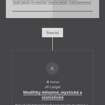
Tomáš Gabriel
,
Vít Kremlička
,
Vratislav Maňák
,
Yveta Shanfeldová
Souvisí
JL
Překlad
Jiří Langer
Modlitby milostné, mystické a
sionistické