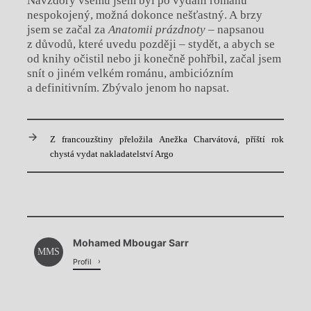
Navzdory všemu jsem byl po vydání románu
nespokojený, možná dokonce nešťastný. A brzy
jsem se začal za
Anatomii prázdnoty
– napsanou
z důvodů, které uvedu později – stydět, a abych se
od knihy očistil nebo ji konečně pohřbil, začal jsem
snít o jiném velkém románu, ambiciózním
a definitivním. Zbývalo jenom ho napsat.
Z francouzštiny přeložila Anežka Charvátová, příští rok
chystá vydat nakladatelství Argo
Chviličku.
Mohamed Mbougar Sarr
Načítá se.
MMS
Profil