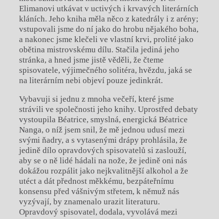
Elimanovi utkávat v uctivých i krvavých literárních
kláních. Jeho kniha měla něco z katedrály i z arény;
vstupovali jsme do ní jako do hrobu nějakého boha,
a nakonec jsme klečeli ve vlastní krvi, prolité jako
obětina mistrovskému dílu. Stačila jediná jeho
stránka, a hned jsme jistě věděli, že čteme
spisovatele, výjimečného solitéra, hvězdu, jaká se
na literárním nebi objeví pouze jedinkrát.
Vybavuji si jednu z mnoha večeří, které jsme
strávili ve společnosti jeho knihy. Uprostřed debaty
vystoupila Béatrice, smyslná, energická Béatrice
Nanga, o níž jsem snil, že mě jednou udusí mezi
svými ňadry, a s vytasenými drápy prohlásila, že
jedině dílo opravdových spisovatelů si zaslouží,
aby se o ně lidé hádali na nože, že jedině oni nás
dokážou rozpálit jako nejkvalitnější alkohol a že
utéct a dát přednost měkkému, bezpáteřnímu
konsensu před vášnivým střetem, k němuž nás
vyzývají, by znamenalo urazit literaturu.
Opravdový spisovatel, dodala, vyvolává mezi