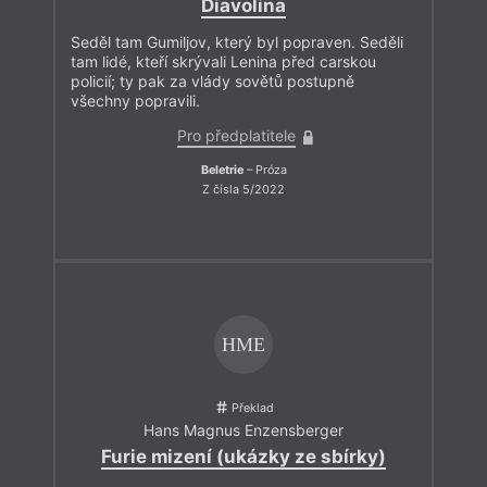
Diavolina
Seděl tam Gumiljov, který byl popraven. Seděli
tam lidé, kteří skrývali Lenina před carskou
policií; ty pak za vlády sovětů postupně
všechny popravili.
Pro předplatitele
Beletrie
– Próza
Z čísla 5/2022
HME
Překlad
Hans Magnus Enzensberger
Furie mizení (ukázky ze sbírky)