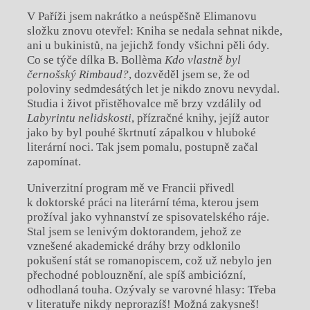
V Paříži jsem nakrátko a neúspěšně Elimanovu
složku znovu otevřel: Kniha se nedala sehnat nikde,
ani u bukinistů, na jejichž fondy všichni pěli ódy.
Co se týče dílka B. Bollèma
Kdo vlastně byl
černošský Rimbaud?
, dozvěděl jsem se, že od
poloviny sedmdesátých let je nikdo znovu nevydal.
Studia i život přistěhovalce mě brzy vzdálily od
Labyrintu nelidskosti
, přízračné knihy, jejíž autor
jako by byl pouhé škrtnutí zápalkou v hluboké
literární noci. Tak jsem pomalu, postupně začal
zapomínat.
Univerzitní program mě ve Francii přivedl
k doktorské práci na literární téma, kterou jsem
prožíval jako vyhnanství ze spisovatelského ráje.
Stal jsem se lenivým doktorandem, jehož ze
vznešené akademické dráhy brzy odklonilo
pokušení stát se romanopiscem, což už nebylo jen
přechodné poblouznění, ale spíš ambiciózní,
odhodlaná touha. Ozývaly se varovné hlasy: Třeba
v literatuře nikdy neprorazíš! Možná zakysneš!