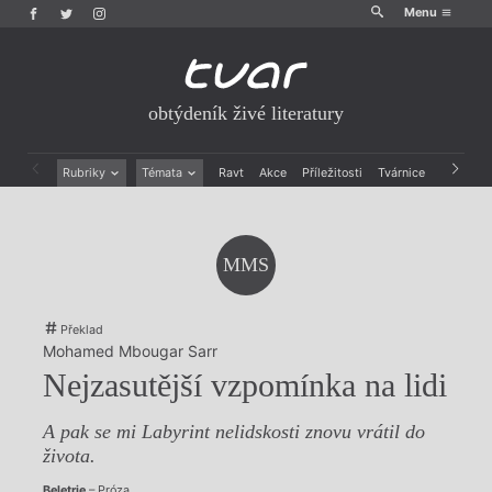
Menu
obtýdeník živé literatury
Rubriky
Témata
Ravt
Akce
Příležitosti
Tvárnice
Archiv
Beletrie
Ženy v katolické literatuře
Drobná publicistika
Právě vychází
Esejistika
Mauzoleum
MMS
Recenze a reflexe
Divadlo
Reportáže
Historie kolonialismu
Rozhovory
Dokument
Překlad
Výroční ceny
Mohamed Mbougar Sarr
Nejzasutější vzpomínka na lidi
A pak se mi Labyrint nelidskosti znovu vrátil do
života.
Beletrie
– Próza