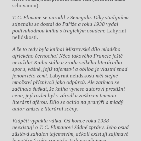
schovanou):
T. C. Elimane se narodil v Senegalu. Díky studijnímu
stipendiu se dostal do Paříže a roku 1938 vydal
podivuhodnou knihu s tragickým osudem:
Labyrint
nelidskosti.
A že to tedy byla kniha! Mistrovské dílo mladého
afrického černocha! Něco takového Francie ještě
nezažila! Kniha stála u zrodu velkého literárního
sporu, vášně, jejíž tajemství a obliba je vlastní snad
jenom této zemi.
Labyrint nelidskosti
měl stejné
množství příznivců jako odpůrců. Ale zatímco se
začínalo šuškat, že kniha vynese autorovi prestižní
cenu, její rozlet byl v zárodku zaškrcen temnou
literární aférou. Dílo se ocitlo na pranýři a mladý
autor zmizel z literární scény.
Vzápětí vypukla válka. Od konce roku 1938
neexistují o T. C. Elimanovi žádné zprávy. Jeho osud
zůstává zahalen tajemstvím, ačkoli existují zajímavé
hypotézy (v této souvislosti doporučujeme