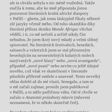
ale ta chvála nebyla o nic méně vražedná. Takže
stačila k tomu, aby ke mně připoutala jistou
pozornost literárních kruhů africké diaspory
v Paříži – ghetta, jak tomu láskyplně říkaly některé
zlé jazyky včetně mého. Od toho okamžiku díky
literární příloze deníku
Monde Afrique
všichni
věděli, i ti, co mě nečetli a určitě nikdy číst
nebudou, že jsem ikstý nový mladý a velmi slibný
spisovatel. Na literárních festivalech, besedách,
salonech a veletrzích jsem se stal přirozeným
besedujícím na nesnesitelných kulatých stolech
nazývaných „nové hlasy“ nebo „nová avantgarda“,
případně „nové psaní“ nebo nevím co ještě údajné
nového, což však ve skutečnosti v literatuře
působilo příšerně omšele a unaveně. Tento nevelký
ohlas dolehl až do mé vlasti, Senegalu, a tam se
o mě začali zajímat, protože jsem publikoval
v Paříži, a to mělo patřičnou váhu. Od té chvíle se
začalo o
Anatomii prázdnoty
mluvit (mluvení
neznamená, že to někdo skutečně četl).