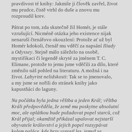
pravdivost té knihy: Jakmile ji člověk zavřel, život
mu prudce, čistě vtrhl do duše a znovu mu
rozproudil krev.
Pátrat po tom, zda skutečně žil Homér, je stále
vzrušující. Nicméně otázka jeho existence nijak
nenaruší čtenářovo okouzlení: Protože ať už byl
Homér kdokoli, čtenář mu vděčí za napsání
Iliady
a
Odyssey
. Stejně málo záleželo na osobě,
mystifikaci či legendě skryté za jménem T. C.
Elimane, protože to jemu jsme vděčili za dílo, které
změnilo náš pohled na literaturu. A možná i na
život.
Labyrint nelidskosti
: Tak se to jmenovalo,
a my jsme se nořili do stránek knihy jako
kapustňáci do laguny.
Na počátku byla jedna věštba a jeden Král; věštba
Králi předpověděla, že země mu poskytne absolutní
moc, ale oplátkou bude požadovat popel starců, což
Král přijal; okamžitě přikázal upalovat nejstarší
obyvatele království a jejich popel rozsypávat
kolem paláce, kde brzy vyrostl les, jemuž se