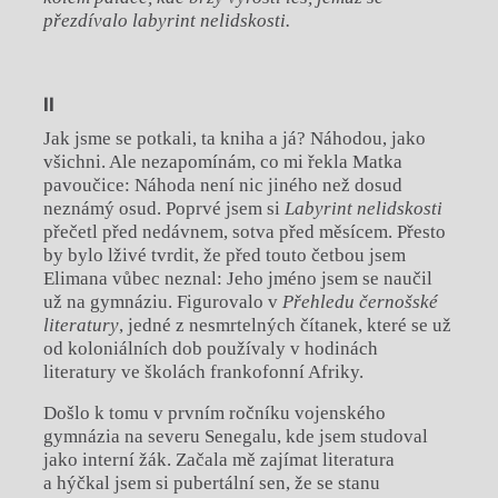
přezdívalo labyrint nelidskosti.
II
Jak jsme se potkali, ta kniha a já? Náhodou, jako
všichni. Ale nezapomínám, co mi řekla Matka
pavoučice: Náhoda není nic jiného než dosud
neznámý osud. Poprvé jsem si
Labyrint nelidskosti
přečetl před nedávnem, sotva před měsícem. Přesto
by bylo lživé tvrdit, že před touto četbou jsem
Elimana vůbec neznal: Jeho jméno jsem se naučil
už na gymnáziu. Figurovalo v
Přehledu černošské
literatury
, jedné z nesmrtelných čítanek, které se už
od koloniálních dob používaly v hodinách
literatury ve školách frankofonní Afriky.
Došlo k tomu v prvním ročníku vojenského
gymnázia na severu Senegalu, kde jsem studoval
jako interní žák. Začala mě zajímat literatura
a hýčkal jsem si pubertální sen, že se stanu