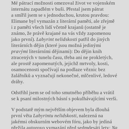
Mé pátrací možnosti omezoval život ve vojenském
internátu zapadlém v buši. Přestal jsem pátrat
a smířil jsem se s jednoduchou, krutou pravdou:
Elimane byl vymazán z literární paměti, ale zřejmě
i z paměti všech lidí včetně krajanů (ostatně je
známo, že právě krajané na vás vždy zapomenou
jako první).
Labyrint nelidskosti
patřil do jiných
literárních dějin (které jsou možná jedinými
pravými
literárními dějinami): Do dějin knih
ztracených v tunelu času, třeba ani ne prokletých,
ale prostě zapomenutých, jejichž mrtvoly, kosti,
osamocenosti spočívají na podlaze věznic bez
žalářníků a vyznačují nekonečné, mlčenlivé, ledové
dráhy.
Odstřihl jsem se od toho smutného příběhu a vrátil
se k psaní milostných básní s pokulhávajícími verši.
V podstatě mým největším objevem byla dlouhá
první věta
Labyrintu nelidskosti
, nalezená na
jakémsi obskurním webovém fóru, jako by jediná
přežila autorovo vymazání před sedmdesáti lety:
Na