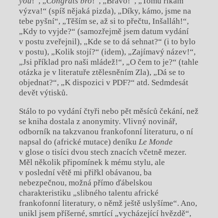
you
!“, „
Congrats bro
!“, „Bravo!“, „Tomu říkám
výzva!“ (spíš nějaká pizda), „Díky, kámo, jsme na
tebe pyšní“, „Těším se, až si to přečtu, Inšalláh!“,
„Kdy to vyjde?“ (samozřejmě jsem datum vydání
v postu zveřejnil), „Kde se to dá sehnat?“ (i to bylo
v postu), „Kolik stojí?“ (idem), „Zajímavý název!“,
„Jsi příklad pro naši mládež!“, „O čem to je?“ (tahle
otázka je v literatuře ztělesněním Zla), „Dá se to
objednat?“, „K dispozici v PDF?“ atd. Sedmdesát
devět výtisků.
Stálo to po vydání čtyři nebo pět měsíců čekání, než
se kniha dostala z anonymity. Vlivný novinář,
odborník na takzvanou frankofonní literaturu, o ní
napsal do (africké mutace) deníku
Le Monde
v glose o tisíci dvou stech znacích včetně mezer.
Měl několik připomínek k mému stylu, ale
v poslední větě mi přiřkl obávanou, ba
nebezpečnou, možná přímo ďábelskou
charakteristiku „slibného talentu africké
frankofonní literatury, o němž ještě uslyšíme“. Ano,
unikl jsem příšerné, smrtící „vycházející hvězdě“,