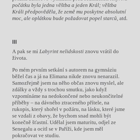
počátku byla jedna věštba a jeden Král; věštba
Králi předpověděla, že země mu poskytne absolutní
moc, ale oplátkou bude požadovat popel starců,
atd
.
III
A pak se mi
Labyrint nelidskosti
znovu vrátil do
života.
Po mém prvním setkání s autorem na gymnáziu
běžel čas a já na Elimana nikde znovu nenarazil.
Samozřejmě jsem na něho občas znovu myslel, ale
zdálky a vždy s trochou smutku, jako když
vzpomínáme na nedokončené nebo neukončitelné
příběhy – na dávného ztraceného přítele, na
rukopis, který shořel v požáru, na lásku, které jsme
se vzdali z obavy, že bychom snad mohli být
konečně šťastní. Udělal jsem maturitu, odjel ze
Senegalu a ocitl se v Paříži, kde jsem měl
pokračovat ve studiu.