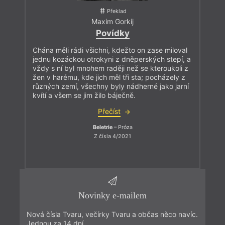
Překlad
Maxim Gorkij
Povídky
Chána měli rádi všichni, kdežto on zase miloval
jednu kozáckou otrokyni z dněperských stepí, a
vždy s ní byl mnohem raději než se kteroukoli z
žen v harému, kde jich měl tři sta; pocházely z
různých zemí, všechny byly nádherné jako jarní
kvítí a všem se jim žilo báječně.
Přečíst
Beletrie
– Próza
Z čísla 4/2021
Novinky e-mailem
Nová čísla Tvaru, večírky Tvaru a občas něco navíc.
Jednou za 14 dní.