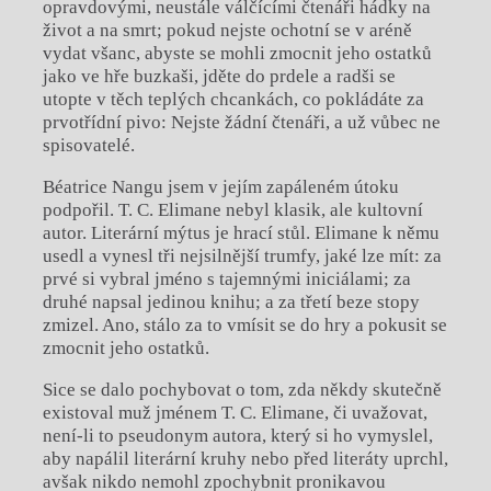
opravdovými, neustále válčícími čtenáři hádky na
život a na smrt; pokud nejste ochotní se v aréně
vydat všanc, abyste se mohli zmocnit jeho ostatků
jako ve hře buzkaši, jděte do prdele a radši se
utopte v těch teplých chcankách, co pokládáte za
prvotřídní pivo: Nejste žádní čtenáři, a už vůbec ne
spisovatelé.
Béatrice Nangu jsem v jejím zapáleném útoku
podpořil. T. C. Elimane nebyl klasik, ale kultovní
autor. Literární mýtus je hrací stůl. Elimane k němu
usedl a vynesl tři nejsilnější trumfy, jaké lze mít: za
prvé si vybral jméno s tajemnými iniciálami; za
druhé napsal jedinou knihu; a za třetí beze stopy
zmizel. Ano, stálo za to vmísit se do hry a pokusit se
zmocnit jeho ostatků.
Sice se dalo pochybovat o tom, zda někdy skutečně
existoval muž jménem T. C. Elimane, či uvažovat,
není-li to pseudonym autora, který si ho vymyslel,
aby napálil literární kruhy nebo před literáty uprchl,
avšak nikdo nemohl zpochybnit pronikavou