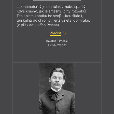
Jak nemotorný je ten tulák z nebe spadlý!
Kdys krásný, jak je směšný, plný rozpaků!
Ten kolem zobáku ho svojí lulkou škádlí,
ten kulhá po chromci, jenž vzlétal do mraků.
(z překladu Jiřího Pelána)
Přečíst
Beletrie
– Poezie
Z čísla 7/2021