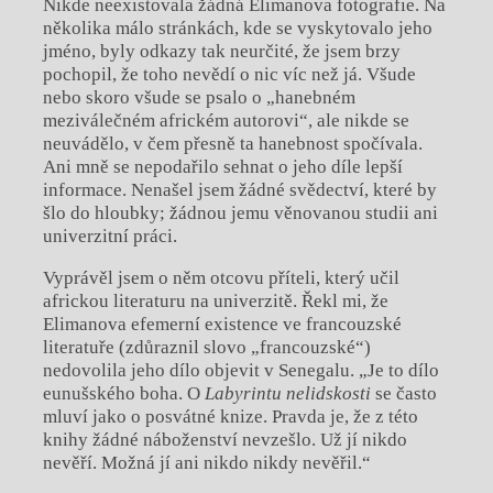
Nikde neexistovala žádná Elimanova fotografie. Na
několika málo stránkách, kde se vyskytovalo jeho
jméno, byly odkazy tak neurčité, že jsem brzy
pochopil, že toho nevědí o nic víc než já. Všude
nebo skoro všude se psalo o „hanebném
meziválečném africkém autorovi“, ale nikde se
neuvádělo, v čem přesně ta hanebnost spočívala.
Ani mně se nepodařilo sehnat o jeho díle lepší
informace. Nenašel jsem žádné svědectví, které by
šlo do hloubky; žádnou jemu věnovanou studii ani
univerzitní práci.
Vyprávěl jsem o něm otcovu příteli, který učil
africkou literaturu na univerzitě. Řekl mi, že
Elimanova efemerní existence ve francouzské
literatuře (zdůraznil slovo „francouzské“)
nedovolila jeho dílo objevit v Senegalu. „Je to dílo
eunušského boha. O
Labyrintu nelidskosti
se často
mluví jako o posvátné knize. Pravda je, že z této
knihy žádné náboženství nevzešlo. Už jí nikdo
nevěří. Možná jí ani nikdo nikdy nevěřil.“