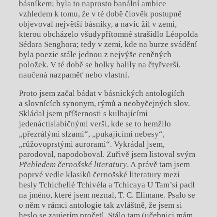
básníkem; byla to naprosto banální ambice
vzhledem k tomu, že v té době člověk postupně
objevoval největší básníky, a navíc žil v zemi,
kterou obcházelo všudypřítomné strašidlo Léopolda
Sédara Senghora; tedy v zemi, kde na burze svádění
byla poezie stále jednou z nejvýše ceněných
položek. V té době se holky balily na čtyřverší,
naučená nazpaměť nebo vlastní.
Proto jsem začal bádat v básnických antologiích
a slovnících synonym, rýmů a neobyčejných slov.
Skládal jsem příšernosti s kulhajícími
jedenáctislabičnými verši, kde se to hemžilo
„přezrálými slzami“, „pukajícími nebesy“,
„růžovoprstými aurorami“. Vykrádal jsem,
parodoval, napodoboval. Zuřivě jsem listoval svým
Přehledem černošské literatury
. A právě tam jsem
poprvé vedle klasiků černošské literatury mezi
hesly Tchichellé Tchivéla a Tchicaya U Tam’si padl
na jméno, které jsem neznal, T. C. Elimane. Psalo se
o něm v rámci antologie tak zvláštně, že jsem si
heslo se zaujetím pročetl. Stálo tam (učebnici mám