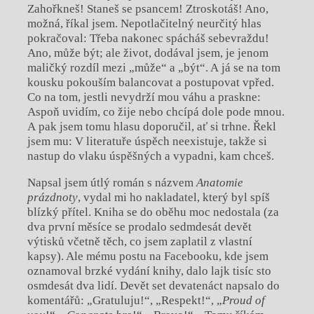
Zahořkneš! Staneš se psancem! Ztroskotáš! Ano,
možná, říkal jsem. Nepotlačitelný neurčitý hlas
pokračoval: Třeba nakonec spácháš sebevraždu!
Ano, může být; ale život, dodával jsem, je jenom
maličký rozdíl mezi „může“ a „být“. A já se na tom
kousku pokouším balancovat a postupovat vpřed.
Co na tom, jestli nevydrží mou váhu a praskne:
Aspoň uvidím, co žije nebo chcípá dole pode mnou.
A pak jsem tomu hlasu doporučil, ať si trhne. Řekl
jsem mu: V literatuře úspěch neexistuje, takže si
nastup do vlaku úspěšných a vypadni, kam chceš.
Napsal jsem útlý román s názvem
Anatomie
prázdnoty
, vydal mi ho nakladatel, který byl spíš
blízký přítel. Kniha se do oběhu moc nedostala (za
dva první měsíce se prodalo sedmdesát devět
výtisků včetně těch, co jsem zaplatil z vlastní
kapsy). Ale mému postu na Facebooku, kde jsem
oznamoval brzké vydání knihy, dalo lajk tisíc sto
osmdesát dva lidí. Devět set devatenáct napsalo do
komentářů: „Gratuluju!“, „Respekt!“, „
Proud of