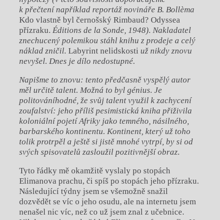
k přečtení například reportáž novináře B. Bollèma
Kdo vlastně byl černošský Rimbaud? Odyssea
přízraku.
Éditions de la Sonde, 1948). Nakladatel
znechucený polemikou stáhl knihu z prodeje a celý
náklad zničil.
Labyrint nelidskosti
už nikdy znovu
nevyšel. Dnes je dílo nedostupné.
Napišme to znovu: tento předčasně vyspělý autor
měl určitě talent. Možná to byl génius. Je
politováníhodné, že svůj talent využil k zachycení
zoufalství: jeho příliš pesimistická kniha přiživila
koloniální pojetí Afriky jako temného, násilného,
barbarského kontinentu. Kontinent, který už toho
tolik protrpěl a ještě si jistě mnohé vytrpí, by si od
svých spisovatelů zasloužil pozitivnější obraz.
Tyto řádky mě okamžitě vyslaly po stopách
Elimanova prachu, či spíš po stopách jeho přízraku.
Následující týdny jsem se všemožně snažil
dozvědět se víc o jeho osudu, ale na internetu jsem
nenašel nic víc, než co už jsem znal z učebnice.