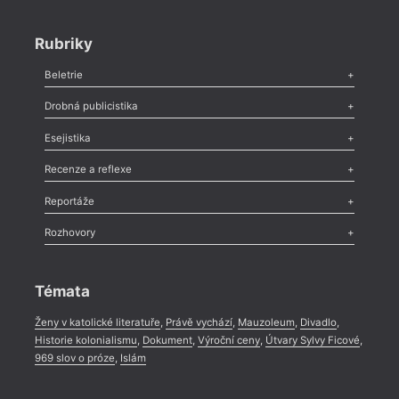
Rubriky
Beletrie
Poezie
,
Próza
,
Dokumenty
,
Drama
,
Celá rubrika
Drobná publicistika
Odlesk
,
Zasláno
,
Nezařazené
,
Novinky v Tvaru
,
Slovo
,
Výročí
,
Esejistika
Nekrolog
,
Glosa
,
Sloupek
,
Pozvánka
,
Literární soutěž
,
Komentář
,
Celá rubrika
Esej
,
Pádlo
,
Úvaha
,
Texty
,
Studie
,
Celá rubrika
Recenze a reflexe
Recenze
,
Dvakrát
,
Horké párky
,
969 slov o próze
,
Reportáže
Méně slov o próze
,
Celá rubrika
Literární zítřky
,
Reportáž
,
Literární život
,
Divadlo
,
Kritický ohlas
,
Rozhovory
Celá rubrika
Rozhovor
,
Anketa
,
Celá rubrika
Témata
Ženy v katolické literatuře
,
Právě vychází
,
Mauzoleum
,
Divadlo
,
Historie kolonialismu
,
Dokument
,
Výroční ceny
,
Útvary Sylvy Ficové
,
969 slov o próze
,
Islám