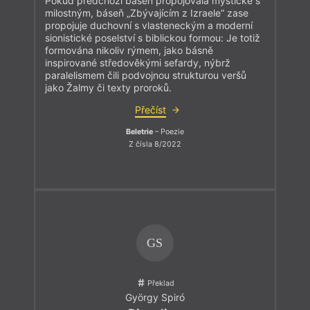
Pokud předchozí báseň propojovala mystické s
milostným, báseň „Zbývajícím z Izraele“ zase
propojuje duchovní s vlasteneckým a moderní
sionistické poselství s biblickou formou: Je totiž
formována nikoliv rýmem, jako básně
inspirované středověkými sefardy, nýbrž
paralelismem čili podvojnou strukturou veršů
jako Žalmy či texty proroků.
Přečíst
Beletrie
– Poezie
Z čísla 8/2022
GS
Překlad
György Spiró