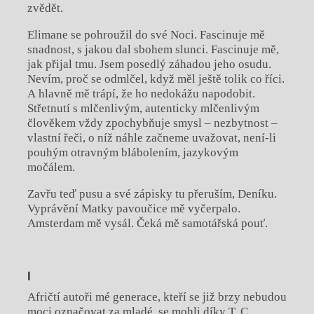
zvědět.
Elimane se pohroužil do své Noci. Fascinuje mě
snadnost, s jakou dal sbohem slunci. Fascinuje mě,
jak přijal tmu. Jsem posedlý záhadou jeho osudu.
Nevím, proč se odmlčel, když měl ještě tolik co říci.
A hlavně mě trápí, že ho nedokážu napodobit.
Střetnutí s mlčenlivým, autenticky mlčenlivým
člověkem vždy zpochybňuje smysl – nezbytnost –
vlastní řeči, o níž náhle začneme uvažovat, není-li
pouhým otravným blábolením, jazykovým
močálem.
Zavřu teď pusu a své zápisky tu přeruším, Deníku.
Vyprávění Matky pavoučice mě vyčerpalo.
Amsterdam mě vysál. Čeká mě samotářská pouť.
I
Afričtí autoři mé generace, kteří se již brzy nebudou
moci označovat za mladé, se mohli díky T. C.