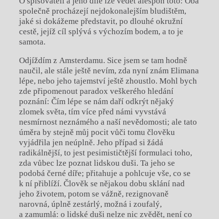
O spisovateli a jeho díle lze vědět alespoň toto: Oba
společně procházejí nejdokonalejším bludištěm,
jaké si dokážeme představit, po dlouhé okružní
cestě, jejíž cíl splývá s výchozím bodem, a to je
samota.
Odjíždím z Amsterdamu. Sice jsem se tam hodně
naučil, ale stále ještě nevím, zda nyní znám Elimana
lépe, nebo jeho tajemství ještě zhoustlo. Mohl bych
zde připomenout paradox veškerého hledání
poznání: Čím lépe se nám daří odkrýt nějaký
zlomek světa, tím více před námi vyvstává
nesmírnost neznámého a naší nevědomosti; ale tato
úměra by stejně můj pocit vůči tomu člověku
vyjádřila jen neúplně. Jeho případ si žádá
radikálnější, to jest pesimističtější formulaci toho,
zda vůbec lze poznat lidskou duši. Ta jeho se
podobá černé díře; přitahuje a pohlcuje vše, co se
k ní přiblíží. Člověk se nějakou dobu sklání nad
jeho životem, potom se vážně, rezignovaně
narovná, úplně zestárlý, možná i zoufalý,
a zamumlá: o lidské duši nelze nic zvědět, není co