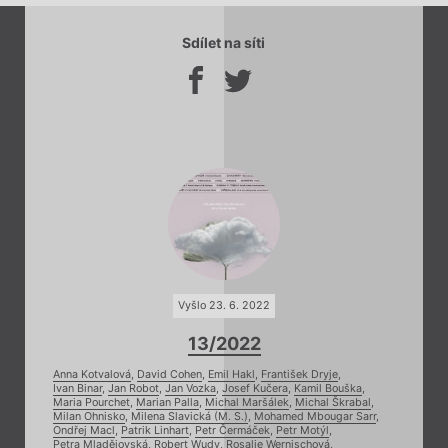
Sdílet na síti
Vyšlo 23. 6. 2022
13/2022
Anna Kotvalová
,
David Cohen
,
Emil Hakl
,
František Dryje
,
Ivan Binar
,
Jan Robot
,
Jan Vozka
,
Josef Kučera
,
Kamil Bouška
,
Maria Pourchet
,
Marian Palla
,
Michal Maršálek
,
Michal Škrabal
,
Milan Ohnisko
,
Milena Slavická (M. S.)
,
Mohamed Mbougar Sarr
,
Ondřej Macl
,
Patrik Linhart
,
Petr Čermáček
,
Petr Motýl
,
Petra Mladějovská
,
Robert Wudy
,
Rosalie Wernischová
,