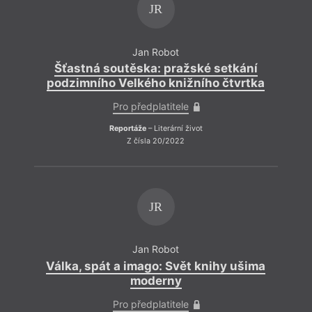
JR
Jan Robot
Šťastná soutěska: pražské setkání
Š
podzimního Velkého knižního čtvrtka
po
Pro předplatitele
Reportáže
– Literární život
Z čísla 20/2022
JR
Jan Robot
Válka, spát a imago: Svět knihy ušima
Vá
moderny
Pro předplatitele