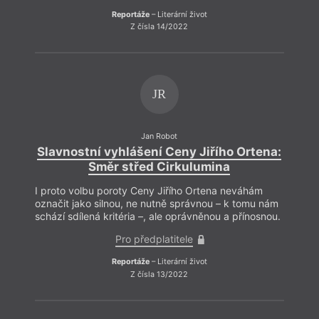
Reportáže
– Literární život
Z čísla 14/2022
JR
Jan Robot
Slavnostní vyhlášení Ceny Jiřího Ortena:
Slav
Směr střed Cirkulumina
I proto volbu poroty Ceny Jiřího Ortena neváhám
I pro
označit jako silnou, ne nutně správnou – k tomu nám
označ
schází sdílená kritéria –, ale oprávněnou a přínosnou.
schází
Pro předplatitele
Reportáže
– Literární život
Z čísla 13/2022