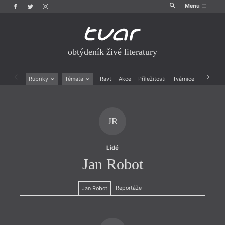
Menu
obtýdeník živé literatury
Rubriky
Témata
Ravt
Akce
Příležitosti
Tvárnice
Archiv
Beletrie
Ženy v katolické literatuře
Drobná publicistika
Právě vychází
Esejistika
Mauzoleum
JR
Recenze a reflexe
Divadlo
Reportáže
Historie kolonialismu
Rozhovory
Dokument
Lidé
Výroční ceny
Jan Robot
Reportáže
Jan Robot