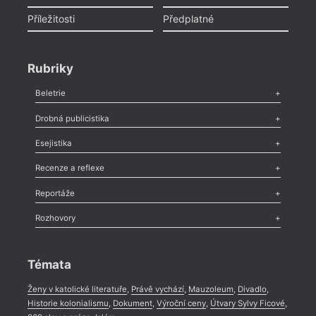
Příležitosti
Předplatné
Rubriky
Beletrie
Poezie
,
Próza
,
Dokumenty
,
Drama
,
Celá rubrika
Drobná publicistika
Odlesk
,
Zasláno
,
Nezařazené
,
Novinky v Tvaru
,
Slovo
,
Výročí
,
Esejistika
Nekrolog
,
Glosa
,
Sloupek
,
Pozvánka
,
Literární soutěž
,
Komentář
,
Celá rubrika
Esej
,
Pádlo
,
Úvaha
,
Texty
,
Studie
,
Celá rubrika
Recenze a reflexe
Recenze
,
Dvakrát
,
Horké párky
,
969 slov o próze
,
Reportáže
Méně slov o próze
,
Celá rubrika
Literární zítřky
,
Reportáž
,
Literární život
,
Divadlo
,
Kritický ohlas
,
Rozhovory
Celá rubrika
Rozhovor
,
Anketa
,
Celá rubrika
Témata
Ženy v katolické literatuře
,
Právě vychází
,
Mauzoleum
,
Divadlo
,
Historie kolonialismu
,
Dokument
,
Výroční ceny
,
Útvary Sylvy Ficové
,