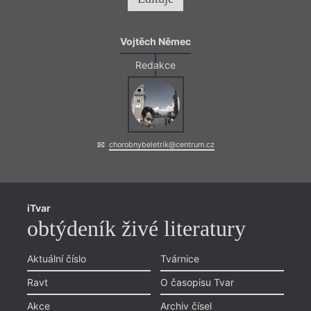
Vojtěch Němec
Redakce
chorobnybeletrik@centrum.cz
iTvar
obtýdeník živé literatury
Aktuální číslo
Tvárnice
Ravt
O časopisu Tvar
Akce
Archiv čísel