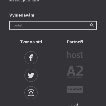
969 slov o próze
,
Islám
Vyhledávání
Tvar na síti
Partneři