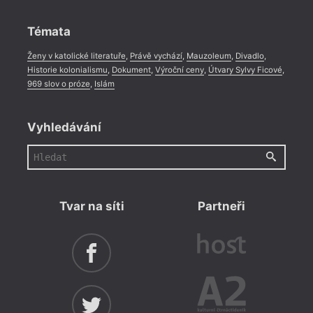
Rozhovor
,
Anketa
,
Celá rubrika
Témata
Ženy v katolické literatuře
,
Právě vychází
,
Mauzoleum
,
Divadlo
,
Historie kolonialismu
,
Dokument
,
Výroční ceny
,
Útvary Sylvy Ficové
,
969 slov o próze
,
Islám
Vyhledávání
Tvar na síti
Partneři