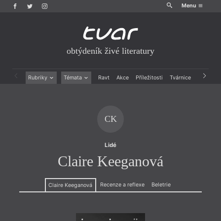
Menu
obtýdeník živé literatury
Rubriky
Témata
Ravt
Akce
Příležitosti
Tvárnice
Archiv
Beletrie
Ženy v katolické literatuře
Drobná publicistika
Právě vychází
Esejistika
Mauzoleum
CK
Recenze a reflexe
Divadlo
Reportáže
Historie kolonialismu
Rozhovory
Dokument
Lidé
Výroční ceny
Claire Keeganová
Recenze a reflexe
Beletrie
Claire Keeganová