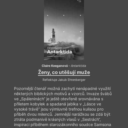
Claire Keeganová
–
Antarktida
Ženy, co utěšují muže
Reflektuje Jakub Ehrenberger
Pozornější čtenář možná zachytí nenápadné využití
Pozor
některých biblických motivů a vzorců. Invaze švábů
někte
ve „Spáleninách“ je ještě otevřeně srovnávána s
ve „S
příletem kobylek a spadaná jablka v „Lásce ve
příle
vysoké trávě“ jsou výmluvně trefnou kulisou pro
vysok
příběh dvou milenců. Jemnější narážkou se zdá být
příbě
ztráta podmanivě krásných vlasů v „Sestrách“,
ztrát
inspiraci příběhem starozákonního soudce Samsona
inspi