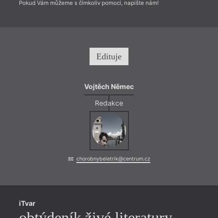
Pokud Vám můžeme s čímkoliv pomoci, napište nám!
Edituje
Vojtěch Němec
Redakce
chorobnybeletrik@centrum.cz
iTvar
obtýdeník živé literatury