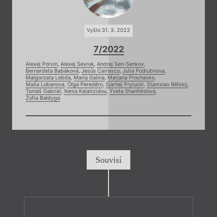
Vyšlo 31. 3. 2022
7/2022
Alexej Porvin
,
Alexej Sevruk
,
Andrej Sen-Senkov
,
Bernardeta Babáková
,
Jesús Carrasco
,
Julia Podlubnova
,
Małgorzata Lebda
,
Maria Galina
,
Marjana Prochasko
,
Maša Lobanova
,
Oľga Pereděro
,
Sjarhej Prylucki
,
Stanislav Běľskij
,
Tomáš Gabriel
,
Xenia Kalaitzidou
,
Yveta Shanfeldová
,
Zofia Bałdyga
Souvisí