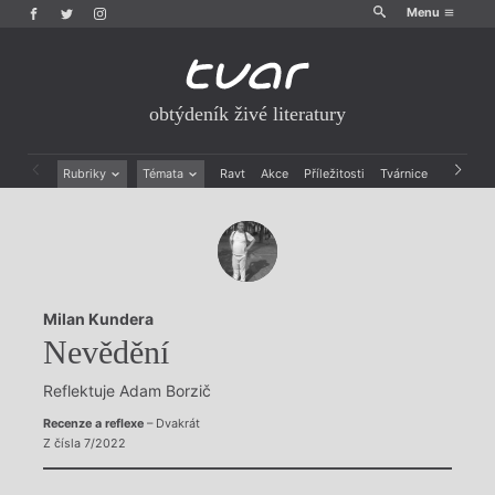
Menu
obtýdeník živé literatury
Rubriky
Témata
Ravt
Akce
Příležitosti
Tvárnice
Archiv
Beletrie
Ženy v katolické literatuře
Drobná publicistika
Právě vychází
Esejistika
Mauzoleum
Recenze a reflexe
Divadlo
Reportáže
Historie kolonialismu
Milan Kundera
Rozhovory
Dokument
Nevědění
Výroční ceny
Reflektuje Adam Borzič
Recenze a reflexe
– Dvakrát
Z čísla 7/2022