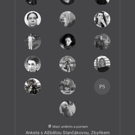
PS
Mezi uměním a pornem
Anketa s Alžbětou Stančákovou, Zbyňkem