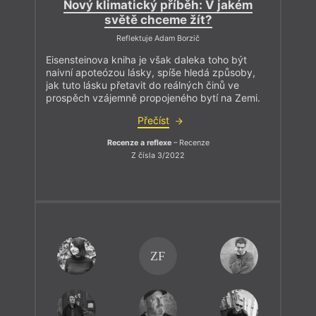
Nový klimatický příběh: V jakém
světě chceme žít?
Reflektuje Adam Borzič
Eisensteinova kniha je však daleka toho být
naivní apoteózou lásky, spíše hledá způsoby,
jak tuto lásku přetavit do reálných činů ve
prospěch vzájemně propojeného bytí na Zemi.
Přečíst
Recenze a reflexe
– Recenze
Z čísla 3/2022
ZF