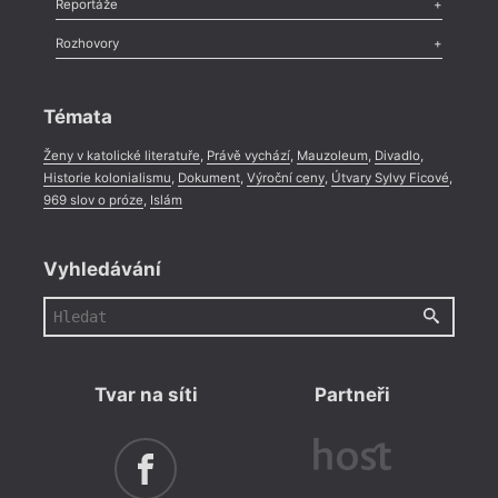
Reportáže
Méně slov o próze
,
Celá rubrika
Literární zítřky
,
Reportáž
,
Literární život
,
Divadlo
,
Kritický ohlas
,
Rozhovory
Celá rubrika
Rozhovor
,
Anketa
,
Celá rubrika
Témata
Ženy v katolické literatuře
,
Právě vychází
,
Mauzoleum
,
Divadlo
,
Historie kolonialismu
,
Dokument
,
Výroční ceny
,
Útvary Sylvy Ficové
,
969 slov o próze
,
Islám
Vyhledávání
Tvar na síti
Partneři