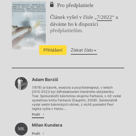
Pro předplatitele
Článek vyšel v čísle „
7/2022
“ a
dáváme ho k dispozici
předplatitelům.
Přihlášení
Získat číslo
Chviličku.
Adam Borzič
Načítá se.
(1978) je básník, esejista a psychoterapeut, v letech
2013–2023 byl šéfredaktorem literárního obtýdeníku
Tvar. Spoluzaložil básnickou skupinu Fantasía, s níž vydal
společnou knihu Fantasía (Dauphin, 2008). Samostatně
vydal sedm básnických sbírek, z nichž poslední Paví
logika vyšla v Hostu ...
Profil
Milan Kundera
MK
Profil