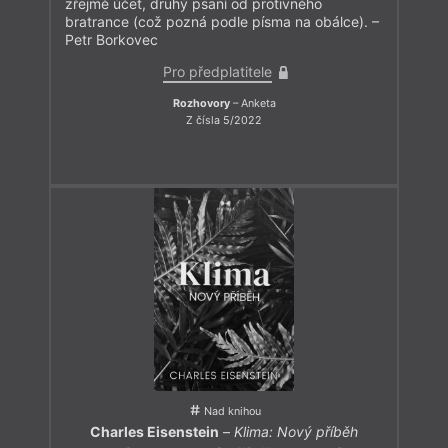
zřejmě účet, druhý psaní od protivného
bratrance (což pozná podle písma na obálce). –
Petr Borkovec
Pro předplatitele
Rozhovory
– Anketa
Z čísla 5/2022
Nad knihou
Charles Eisenstein
–
Klima: Nový příběh