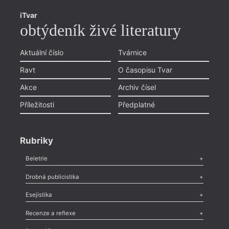
iTvar
obtýdeník živé literatury
Aktuální číslo
Tvárnice
Ravt
O časopisu Tvar
Akce
Archiv čísel
Příležitosti
Předplatné
Rubriky
Beletrie
Poezie
,
Próza
,
Dokumenty
,
Drama
,
Celá rubrika
Drobná publicistika
Odlesk
,
Zasláno
,
Nezařazené
,
Novinky v Tvaru
,
Slovo
,
Výročí
,
Esejistika
Nekrolog
,
Glosa
,
Sloupek
,
Pozvánka
,
Literární soutěž
,
Komentář
,
Celá rubrika
Esej
,
Pádlo
,
Úvaha
,
Texty
,
Studie
,
Celá rubrika
Recenze a reflexe
Recenze
,
Dvakrát
,
Horké párky
,
969 slov o próze
,