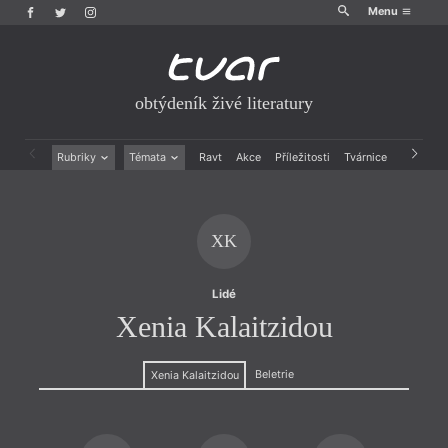
Menu
obtýdeník živé literatury
Rubriky
Témata
Ravt
Akce
Příležitosti
Tvárnice
Archiv
Beletrie
Ženy v katolické literatuře
Drobná publicistika
Právě vychází
Esejistika
Mauzoleum
XK
Recenze a reflexe
Divadlo
Reportáže
Historie kolonialismu
Rozhovory
Dokument
Lidé
Výroční ceny
Xenia Kalaitzidou
Beletrie
Xenia Kalaitzidou