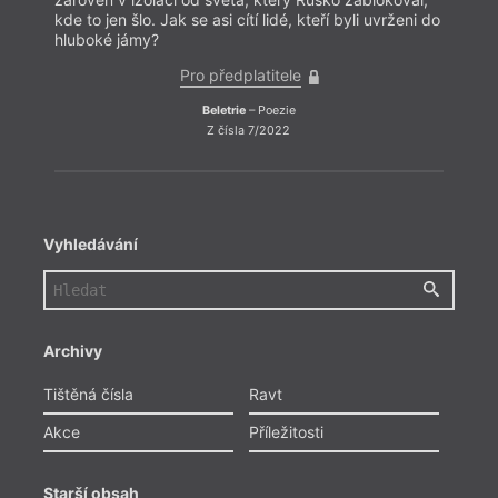
kde to jen šlo. Jak se asi cítí lidé, kteří byli uvrženi do
kde to
hluboké jámy?
hlubo
Pro předplatitele
Beletrie
– Poezie
Z čísla 7/2022
Vyhledávání
Archivy
Tištěná čísla
Ravt
Akce
Příležitosti
Starší obsah