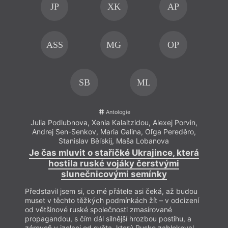
JP
XK
AP
ASS
MG
OP
SB
ML
Antologie
Julia Podlubnova
,
Xenia Kalaitzidou
,
Alexej Porvin
,
Juli
Andrej Sen-Senkov
,
Maria Galina
,
Oľga Pereděro
,
And
Stanislav Běľskij
,
Maša Lobanova
Je čas mluvit o stařičké Ukrajince, která
Je 
hostila ruské vojáky čerstvými
slunečnicovými semínky
Představil jsem si, co mé přátele asi čeká, až budou
Předs
muset v těchto těžkých podmínkách žít – v odcizení
muset
od většinové ruské společnosti zmasírované
od vě
propagandou, s čím dál silnější hrozbou postihu, a
propa
zároveň v izolaci od světa, který Rusko zablokoval,
zárov