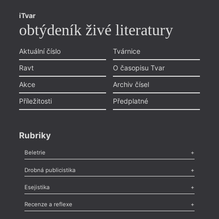
iTvar
obtýdeník živé literatury
Aktuální číslo
Tvárnice
Ravt
O časopisu Tvar
Akce
Archiv čísel
Příležitosti
Předplatné
Rubriky
Beletrie
Poezie
,
Próza
,
Dokumenty
,
Drama
,
Celá rubrika
Drobná publicistika
Odlesk
,
Zasláno
,
Nezařazené
,
Novinky v Tvaru
,
Slovo
,
Výročí
,
Esejistika
Nekrolog
,
Glosa
,
Sloupek
,
Pozvánka
,
Literární soutěž
,
Komentář
,
Celá rubrika
Esej
,
Pádlo
,
Úvaha
,
Texty
,
Studie
,
Celá rubrika
Recenze a reflexe