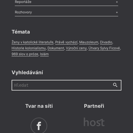
Recenze
,
Dvakrát
,
Horké párky
,
969 slov o próze
,
Reportáže
Méně slov o próze
,
Celá rubrika
Literární zítřky
,
Reportáž
,
Literární život
,
Divadlo
,
Kritický ohlas
,
Rozhovory
Celá rubrika
Rozhovor
,
Anketa
,
Celá rubrika
Témata
Ženy v katolické literatuře
,
Právě vychází
,
Mauzoleum
,
Divadlo
,
Historie kolonialismu
,
Dokument
,
Výroční ceny
,
Útvary Sylvy Ficové
,
969 slov o próze
,
Islám
Vyhledávání
Tvar na síti
Partneři