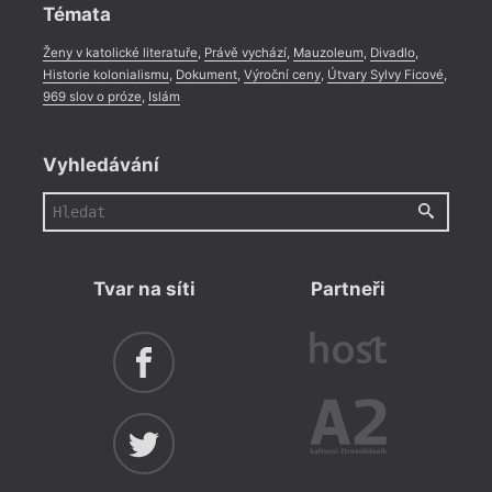
Témata
Ženy v katolické literatuře
,
Právě vychází
,
Mauzoleum
,
Divadlo
,
Historie kolonialismu
,
Dokument
,
Výroční ceny
,
Útvary Sylvy Ficové
,
969 slov o próze
,
Islám
Vyhledávání
Tvar na síti
Partneři