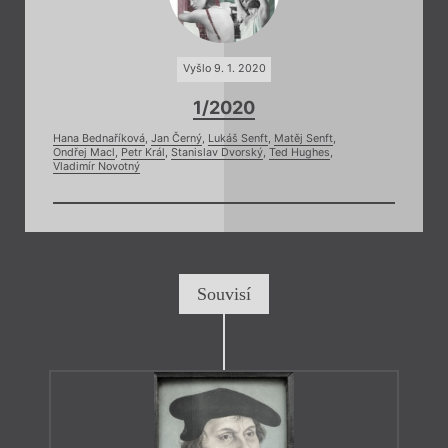
Vyšlo 9. 1. 2020
1/2020
Hana Bednaříková
,
Jan Černý
,
Lukáš Senft
,
Matěj Senft
,
Ondřej Macl
,
Petr Král
,
Stanislav Dvorský
,
Ted Hughes
,
Vladimír Novotný
Souvisí