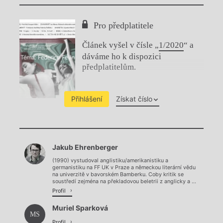
Pro předplatitele
Článek vyšel v čísle „
1/2020
“ a
dáváme ho k dispozici
předplatitelům.
Přihlášení
Získat číslo
Chviličku.
Jakub Ehrenberger
Načítá se.
(1990) vystudoval anglistiku/amerikanistiku a
germanistiku na FF UK v Praze a německou literární vědu
na univerzitě v bavorském Bamberku. Coby kritik se
soustředí zejména na překladovou beletrii z anglicky a ...
Profil
Muriel Sparková
MS
Profil