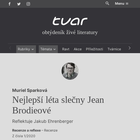
Menu
obtýdeník živé literatury
Rubriky
Témata
Ravt
Akce
Příležitosti
Tvárnice
Archiv
Beletrie
Ženy v katolické literatuře
Drobná publicistika
Právě vychází
Esejistika
Mauzoleum
Recenze a reflexe
Divadlo
Reportáže
Historie kolonialismu
Muriel Sparková
Rozhovory
Dokument
Nejlepší léta slečny Jean
Výroční ceny
Brodieové
Reflektuje Jakub Ehrenberger
Recenze a reflexe
– Recenze
Z čísla 1/2020