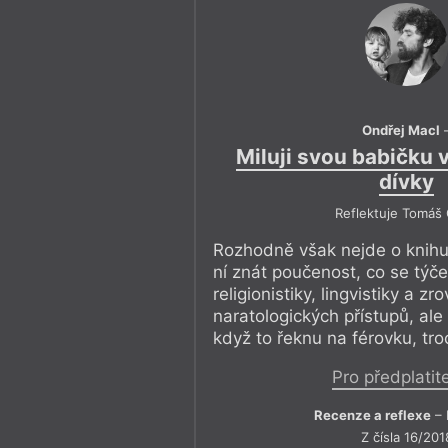
Ondřej Macl
Miluji svou babičku 
dívky
Reflektuje Tomáš
Rozhodně však nejde o knihu
ní znát poučenost, co se týče h
religionistiky, lingvistiky a zr
naratologických přístupů, ale
když to řeknu na férovku, tr
Pro předplatit
Recenze a reflexe
– 
Z čísla 16/201