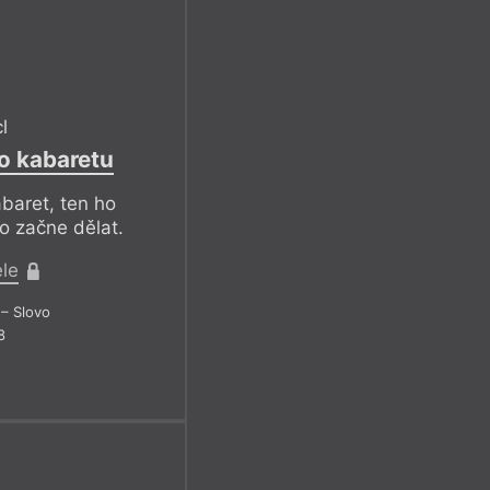
l
o kabaretu
baret, ten ho
o začne dělat.
ele
– Slovo
8