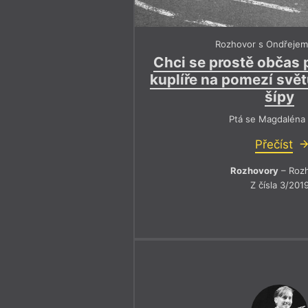
Rozhovor s Ondřeje
Chci se prostě občas 
kuplíře na pomezí svě
šípy
Ptá se Magdaléna 
Přečíst
Rozhovory
– Roz
Z čísla 3/201