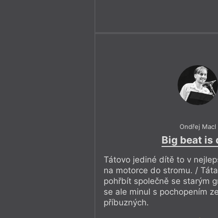
Ondřej Macl
Big beat is
Tátovo jediné dítě to v nejlep
na motorce do stromu. / Táta
pohřbít společně se starým
se ale minul s pochopením ze
příbuzných.