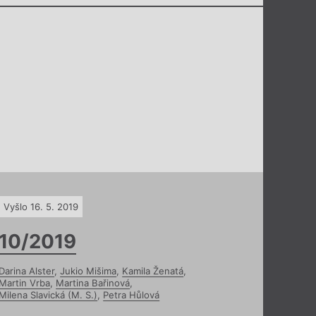
Vyšlo 16. 5. 2019
10/2019
Darina Alster
,
Jukio Mišima
,
Kamila Ženatá
,
Martin Vrba
,
Martina Bařinová
,
Milena Slavická (M. S.)
,
Petra Hůlová