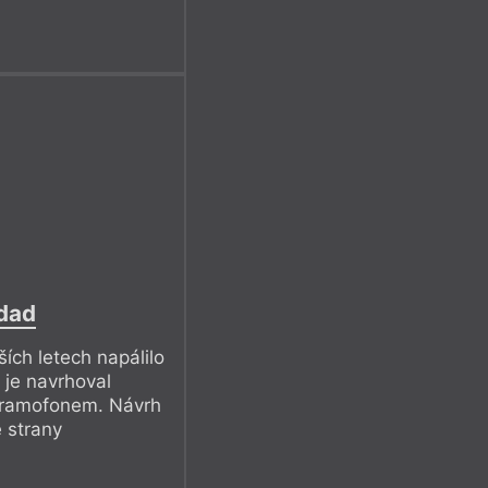
 dad
ších letech napálilo
 je navrhoval
 gramofonem. Návrh
 strany