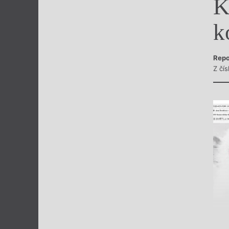
K
Výroční cen
k
Repo
Z čís