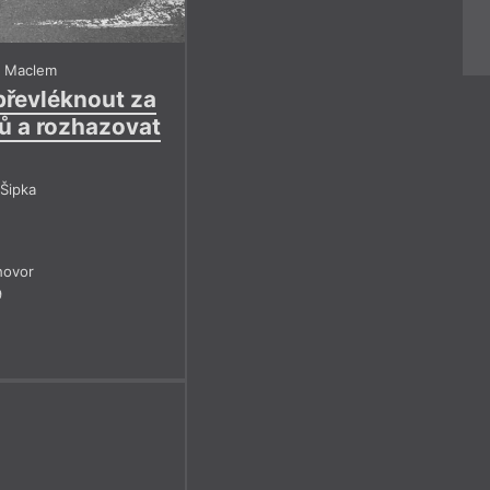
m Maclem
převléknout za
tů a rozhazovat
Šipka
hovor
9