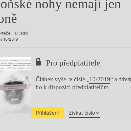
oňské nohy nemají jen
y
oně
rtáže
– Divadlo
la 10/2019
Pro předplatitele
Článek vyšel v čísle „
10/2019
“ a dáv
ho k dispozici předplatitelům.
Přihlášení
Získat číslo