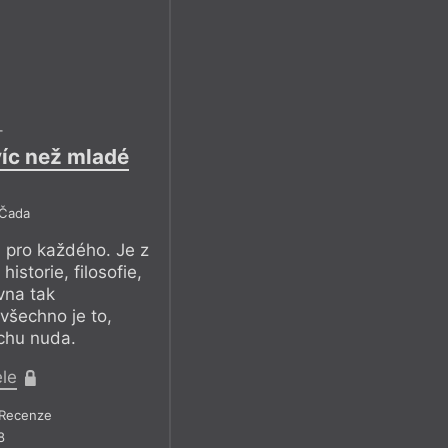
–
víc než mladé
 Čada
 pro každého. Je z
istorie, filosofie,
ovna tak
 všechno je to,
ochu nuda.
ele
Recenze
8