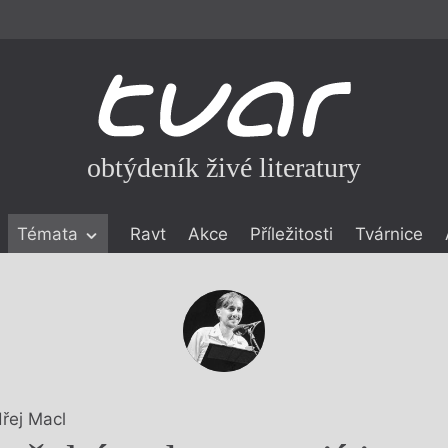
obtýdeník živé literatury
Témata
Ravt
Akce
Příležitosti
Tvárnice
ické literatuře
icistika
zí
eflexe
onialismu
řej Macl