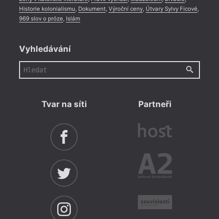
Historie kolonialismu
,
Dokument
,
Výroční ceny
,
Útvary Sylvy Ficové
,
969 slov o próze
,
Islám
Vyhledávání
Tvar na síti
Partneři