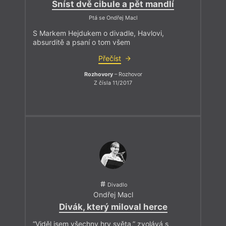
Sníst dvě cibule a pět mandlí
Ptá se Ondřej Macl
S Markem Hejdukem o divadle, Havlovi,
absurditě a psaní o tom všem
Přečíst
Rozhovory
– Rozhovor
Z čísla 11/2017
Divadlo
Ondřej Macl
Divák, který miloval herce
“Viděl jsem všechny hry světa,” zvolává s