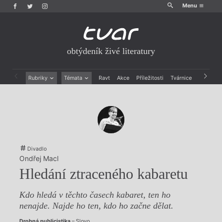
Menu
obtýdeník živé literatury
Rubriky
Témata
Ravt
Akce
Příležitosti
Tvárnice
Archiv
Beletrie
Ženy v katolické literatuře
Drobná publicistika
Právě vychází
Esejistika
Mauzoleum
Recenze a reflexe
Divadlo
Reportáže
Historie kolonialismu
Rozhovory
Dokument
Divadlo
Výroční ceny
Ondřej Macl
Hledání ztraceného kabaretu
Kdo hledá v těchto časech kabaret, ten ho
nenajde. Najde ho ten, kdo ho začne dělat.
Drobná publicistika
– Slovo