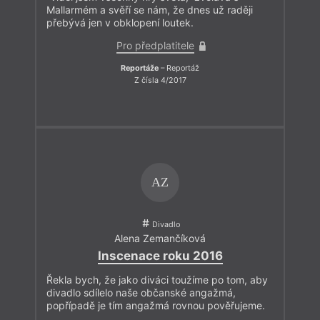
Mallarmém a svěří se nám, že dnes už raději
přebývá jen v obklopení loutek.
Pro předplatitele
Reportáže
– Reportáž
Z čísla 4/2017
AZ
Divadlo
Alena Zemančíková
Inscenace roku 2016
Řekla bych, že jako diváci toužíme po tom, aby
divadlo sdílelo naše občanské angažmá,
popřípadě je tím angažmá rovnou pověřujeme.