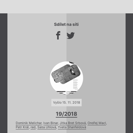
Sdílet na síti
Vyšlo 15. 11. 2018
19/2018
Dominik Melichar
,
Ivan Binar
,
Jitka Bret Srbová
,
Ondřej Macl
,
Petr Král
,
red
,
Saša Uhlová
,
Yveta Shanfeldová