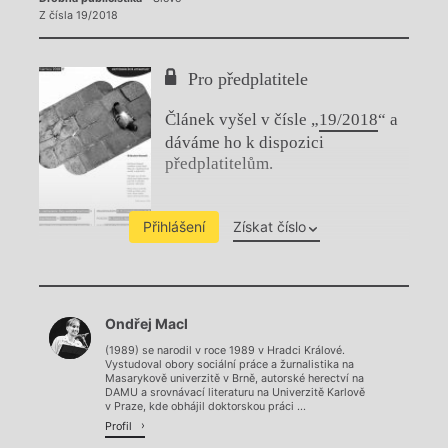
Z čísla 19/2018
Pro předplatitele
Článek vyšel v čísle „
19/2018
“ a
dáváme ho k dispozici
předplatitelům.
Přihlášení
Získat číslo
Chviličku.
Ondřej Macl
Načítá se.
(1989) se narodil v roce 1989 v Hradci Králové.
Vystudoval obory sociální práce a žurnalistika na
Masarykově univerzitě v Brně, autorské herectví na
DAMU a srovnávací literaturu na Univerzitě Karlově
v Praze, kde obhájil doktorskou práci ...
Profil