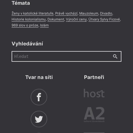
Témata
Ženy v katolické literatuře
,
Právě vychází
,
Mauzoleum
,
Divadlo
,
Historie kolonialismu
,
Dokument
,
Výroční ceny
,
Útvary Sylvy Ficové
,
969 slov o próze
,
Islám
Vyhledávání
Tvar na síti
Partneři