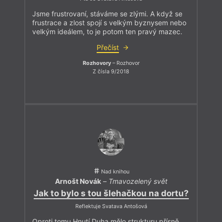
Jsme frustrovaní, stáváme se zlými. A když se
frustrace a zlost spojí s velkým byznysem nebo
velkým ideálem, to je potom ten pravý mazec.
Přečíst
Rozhovory
– Rozhovor
Z čísla 9/2018
Nad knihou
Arnošt Novák
–
Tmavozelený svět
Jak to bylo s tou šlehačkou na dortu?
Reflektuje Svatava Antošová
Oproti tomu Hnutí Duha mělo strukturu přísně