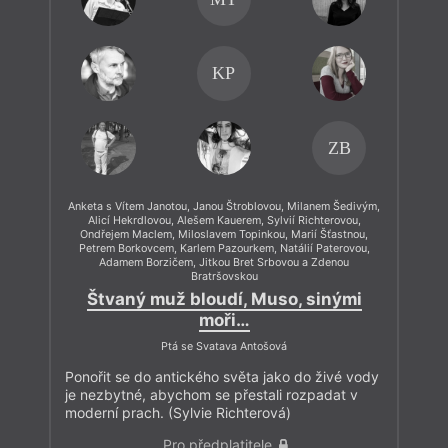
KP
ZB
Anketa s Vítem Janotou, Janou Štroblovou, Milanem Šedivým,
Alicí Hekrdlovou, Alešem Kauerem, Sylvií Richterovou,
Ondřejem Maclem, Miloslavem Topinkou, Marií Šťastnou,
Petrem Borkovcem, Karlem Pazourkem, Natálií Paterovou,
Adamem Borzičem, Jitkou Bret Srbovou a Zdenou
Bratršovskou
Štvaný muž bloudí, Muso, sinými
moři…
Ptá se Svatava Antošová
Ponořit se do antického světa jako do živé vody
je nezbytné, abychom se přestali rozpadat v
moderní prach. (Sylvie Richterová)
Pro předplatitele