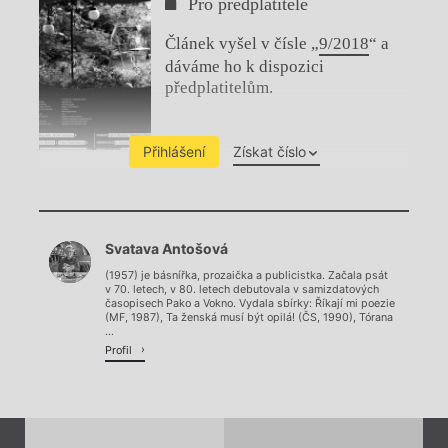
Pro předplatitele
Článek vyšel v čísle „
9/2018
“ a
dáváme ho k dispozici
předplatitelům.
Přihlášení
Získat číslo
Chviličku.
Svatava Antošová
Načítá se.
(1957) je básnířka, prozaička a publicistka. Začala psát
v 70. letech, v 80. letech debutovala v samizdatových
časopisech Pako a Vokno. Vydala sbírky: Říkají mi poezie
(MF, 1987), Ta ženská musí být opilá! (ČS, 1990), Tórana
...
Profil