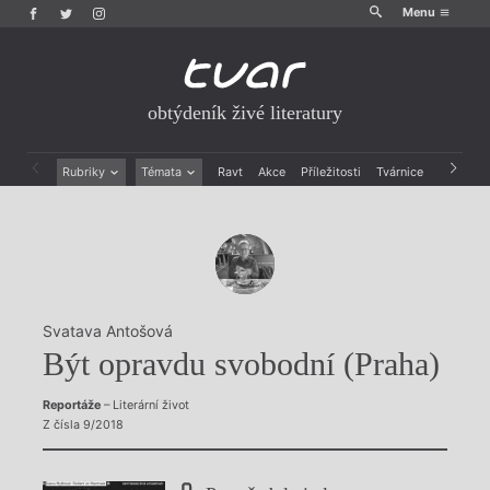
Menu
obtýdeník živé literatury
Rubriky
Témata
Ravt
Akce
Příležitosti
Tvárnice
Archiv
Beletrie
Ženy v katolické literatuře
Drobná publicistika
Právě vychází
Esejistika
Mauzoleum
Recenze a reflexe
Divadlo
Reportáže
Historie kolonialismu
Rozhovory
Dokument
Svatava Antošová
Výroční ceny
Být opravdu svobodní (Praha)
Reportáže
– Literární život
Z čísla 9/2018