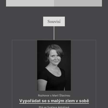
Souvisí
Rozhovor s Marií Šťastnou
Vypořádat se s malým zlem v sobě
Ptá se Svatava Antošová