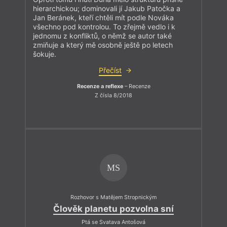
hierarchickou; dominovali jí Jakub Patočka a
Jan Beránek, kteří chtěli mít podle Nováka
všechno pod kontrolou. To zřejmě vedlo i k
jednomu z konfliktů, o němž se autor také
zmiňuje a který mě osobně ještě po letech
šokuje.
Přečíst
Recenze a reflexe
– Recenze
Z čísla 8/2018
MS
Rozhovor s Matějem Stropnickým
Člověk planetu pozvolna sní
Ptá se Svatava Antošová