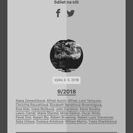
Sdílet na síti
Vyšlo 3. 5. 2018
9/2018
Alena Zemančíková
,
Alfred Austin
,
Alfred, Lord Tennyson
,
Christina Rossettiová
,
Elizabeth Barrettová-Browningová
,
Elsa Aids
,
Ivana Myšková
,
John Davidson
,
Kamil Bouška
,
Lewis Carroll
,
Marie Šťastná
,
Milan Šedivý
,
Oscar Wilde
,
Pavel Šrut
,
Robert Bly
,
Robert Browning
,
Robert Louis Stevenson
,
Saša Uhlová
,
Svatava Antošová
,
William Morris
,
Yveta Shanfeldová