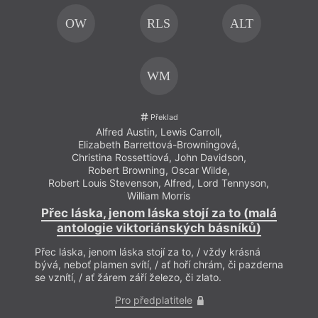
OW
RLS
ALT
WM
Překlad
Alfred Austin
,
Lewis Carroll
,
Elizabeth Barrettová-Browningová
,
Christina Rossettiová
,
John Davidson
,
Robert Browning
,
Oscar Wilde
,
Robert Louis Stevenson
,
Alfred, Lord Tennyson
,
William Morris
Přec láska, jenom láska stojí za to (malá
antologie viktoriánských básníků)
Přec láska, jenom láska stojí za to, / vždy krásná
bývá, neboť plamen svítí, / ať hoří chrám, či pazderna
se vznítí, / ať žárem září železo, či zlato.
Pro předplatitele