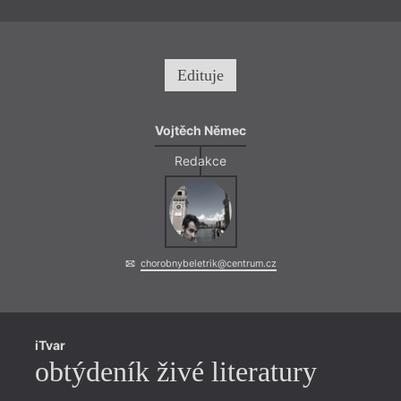
Edituje
Vojtěch Němec
Redakce
chorobnybeletrik@centrum.cz
iTvar
obtýdeník živé literatury