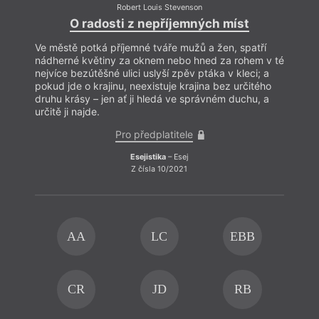
Robert Louis Stevenson
O radosti z nepříjemných míst
Ve městě potká příjemné tváře mužů a žen, spatří
nádherné květiny za oknem nebo hned za rohem v té
nejvíce bezútěšné ulici uslyší zpěv ptáka v kleci; a
pokud jde o krajinu, neexistuje krajina bez určitého
druhu krásy – jen ať ji hledá ve správném duchu, a
určitě ji najde.
Pro předplatitele
Esejistika
– Esej
Z čísla 10/2021
AA
LC
EBB
CR
JD
RB