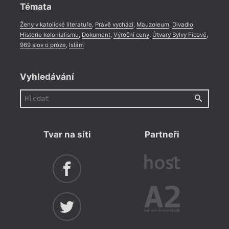
Témata
Ženy v katolické literatuře
,
Právě vychází
,
Mauzoleum
,
Divadlo
,
Historie kolonialismu
,
Dokument
,
Výroční ceny
,
Útvary Sylvy Ficové
,
969 slov o próze
,
Islám
Vyhledávání
Tvar na síti
Partneři