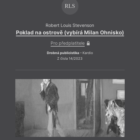
RLS
Robert Louis Stevenson
Poklad na ostrově (vybírá Milan Ohnisko)
Pokl
Pro předplatitele
Drobná publicistika
– Kardio
Z čísla 14/2023