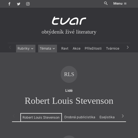
Menu
obtýdeník živé literatury
Rubriky
Témata
Ravt
Akce
Příležitosti
Tvárnice
Archiv
Beletrie
Ženy v katolické literatuře
Drobná publicistika
Právě vychází
Esejistika
Mauzoleum
RLS
Recenze a reflexe
Divadlo
Reportáže
Historie kolonialismu
Rozhovory
Dokument
Lidé
Výroční ceny
Robert Louis Stevenson
Drobná publicistika
Esejistika
Beletrie
Robert Louis Stevenson