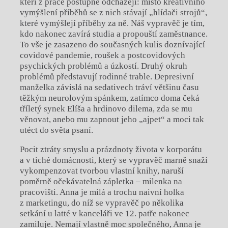
kteří z práce postupně odcházejí: místo kreativního
vymýšlení příběhů se z nich stávají „hlídači strojů“,
které vymýšlejí příběhy za ně. Náš vypravěč je tím,
kdo nakonec zavírá studia a propouští zaměstnance.
To vše je zasazeno do současných kulis doznívající
covidové pandemie, roušek a postcovidových
psychických problémů a úzkostí. Druhý okruh
problémů představují rodinné trable. Depresivní
manželka závislá na sedativech tráví většinu času
těžkým neurolovým spánkem, zatímco doma čeká
tříletý synek Elíša a hrdinovo dilema, zda se mu
věnovat, anebo mu zapnout jeho „ajpet“ a moci tak
utéct do světa psaní.
Pocit ztráty smyslu a prázdnoty života v korporátu
a v tiché domácnosti, který se vypravěč marně snaží
vykompenzovat tvorbou vlastní knihy, naruší
poměrně očekávatelná zápletka – milenka na
pracovišti. Anna je milá a trochu naivní holka
z marketingu, do níž se vypravěč po několika
setkání u latté v kanceláři ve 12. patře nakonec
zamiluje. Nemají vlastně moc společného, Anna je