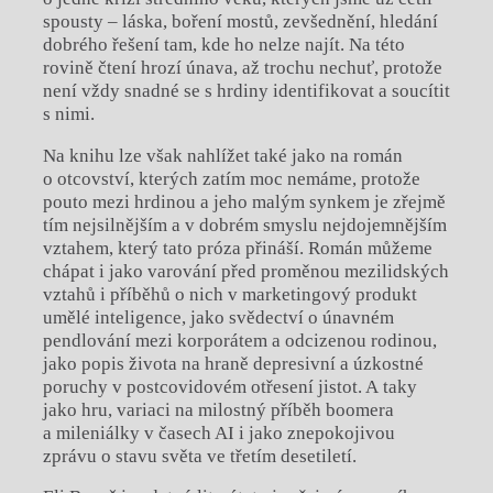
spousty – láska, boření mostů, zevšednění, hledání
dobrého řešení tam, kde ho nelze najít. Na této
rovině čtení hrozí únava, až trochu nechuť, protože
není vždy snadné se s hrdiny identifikovat a soucítit
s nimi.
Na knihu lze však nahlížet také jako na román
o otcovství, kterých zatím moc nemáme, protože
pouto mezi hrdinou a jeho malým synkem je zřejmě
tím nejsilnějším a v dobrém smyslu nejdojemnějším
vztahem, který tato próza přináší. Román můžeme
chápat i jako varování před proměnou mezilidských
vztahů i příběhů o nich v marketingový produkt
umělé inteligence, jako svědectví o únavném
pendlování mezi korporátem a odcizenou rodinou,
jako popis života na hraně depresivní a úzkostné
poruchy v postcovidovém otřesení jistot. A taky
jako hru, variaci na milostný příběh boomera
a mileniálky v časech AI i jako znepokojivou
zprávu o stavu světa ve třetím desetiletí.