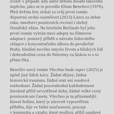
zvlášť v případě, kdy autor debutu dosáhl takového
úspěchu, jako se to povedlo Elimu Benešovi (1976).
Před dvěma lety získal za svůj první román
Nepatrná ztráta osamělosti
(2023) Literu za debut
roku, množství pozitivních recenzí i slušný
čtenářský ohlas. Na letošním Berlinale byl jeho
první román vybrán mezi adepty na filmovou
adaptaci: poutavý příběh o návratu židovského
chlapce z koncentračního tábora do poválečné
Prahy, hledání nového smyslu života a blízkých lidí
i dobrodružná cesta do Palestiny za láskou si o to
přímo říká.
Benešův nový román
Všechno bude super
(2025) je
úplně jiný šálek kávy. Žádné dějiny, žádná
historická traumata, žádná smrt ani osudová
rozhodnutí. Žádná pozoruhodná každodennost
literárně příliš nevytěžené doby, žádné velké cesty
prostorem ani časem. Všechno je tu přízemnější:
hlavní hrdina, který je zároveň vypravěčem
příběhu, žije ve fádní současnosti, pracuje
v korporátu a vztahy, které prožívá, příliš osudové