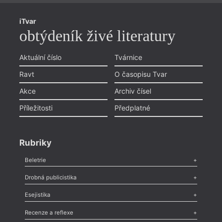
iTvar
obtýdeník živé literatury
Aktuální číslo
Tvárnice
Ravt
O časopisu Tvar
Akce
Archiv čísel
Příležitosti
Předplatné
Rubriky
Beletrie
Poezie
,
Próza
,
Dokumenty
,
Drama
,
Celá rubrika
Drobná publicistika
Odlesk
,
Zasláno
,
Nezařazené
,
Novinky v Tvaru
,
Slovo
,
Výročí
,
Esejistika
Nekrolog
,
Glosa
,
Sloupek
,
Pozvánka
,
Literární soutěž
,
Komentář
,
Celá rubrika
Esej
,
Pádlo
,
Úvaha
,
Texty
,
Studie
,
Celá rubrika
Recenze a reflexe