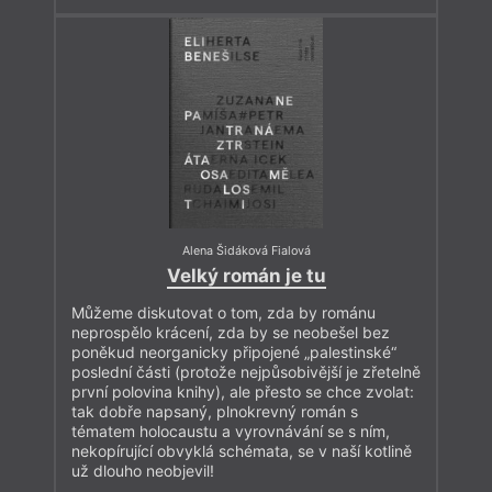
Alena Šidáková Fialová
Velký román je tu
Můžeme diskutovat o tom, zda by románu
neprospělo krácení, zda by se neobešel bez
poněkud neorganicky připojené „palestinské“
poslední části (protože nejpůsobivější je zřetelně
první polovina knihy), ale přesto se chce zvolat:
tak dobře napsaný, plnokrevný román s
tématem holocaustu a vyrovnávání se s ním,
nekopírující obvyklá schémata, se v naší kotlině
už dlouho neobjevil!