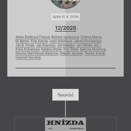
Vyšlo 11. 6. 2026
12/2026
Alena Šidáková Fialová
,
Božena Správcová
,
Chetna Maroo
,
Eli Beneš
,
Filip Koryta
,
Iveta Mikešová
,
Jakub Ehrenberger
,
Jan B. Peňás
,
Jan Krasický
,
Jan Nejedlý
,
Jan Němec (ed.)
,
Klára Krásenská
,
Natálie Müller
,
Petr Šmíd
,
Sabrina Muchová
,
Simona Martínková-Racková
,
Štěpán Javůrek
,
Teodor Kravál
,
Vladimír Novotný
Souvisí