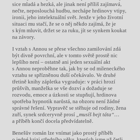
sice mladá a hezká, ale jinak není příliš zajímavá,
nečte, neposlouchá hudbu, nechápe hrdinovy vtipy,
ironii, jeho intelektuální svět. Jenže v jeho životní
situaci mu stačí, že se o něj někdo zajímá, že je
s kým mluvit, držet se za ruku, jít se synkem koukat
na závory.
I vztah s Annou se přese všechno zamilování zdá
být divně povrchní, ale v tomto světě prostě nic
lepšího není – ostatně ani jeden sexuální akt
s Annou neproběhne tak, jak by se od mileneckého
vztahu se spřízněnou duší očekávalo. Ve druhé
třetině knihy zápletka vygraduje: v práci hrozí
průšvih, manželka se vše dozví a dožaduje se
rozvodu, emoce a úzkosti se stupňují, hrdinova
spotřeba hypnotik narůstá, na obzoru není žádné
správné řešení. Vypravěč se stěhuje od rodiny, žena
zuří, synek srdceryvně prosí
„musíš bejt táta“
…
a příběh končí docela předvídatelně.
Benešův román lze vnímat jako prostý příběh
o jedné krizi středního věku, kterých jsme už četli