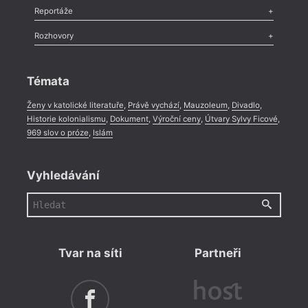
Recenze
,
Dvakrát
,
Horké párky
,
969 slov o próze
,
Reportáže
Méně slov o próze
,
Celá rubrika
Literární zítřky
,
Reportáž
,
Literární život
,
Divadlo
,
Kritický ohlas
,
Rozhovory
Celá rubrika
Rozhovor
,
Anketa
,
Celá rubrika
Témata
Ženy v katolické literatuře
,
Právě vychází
,
Mauzoleum
,
Divadlo
,
Historie kolonialismu
,
Dokument
,
Výroční ceny
,
Útvary Sylvy Ficové
,
969 slov o próze
,
Islám
Vyhledávání
Tvar na síti
Partneři