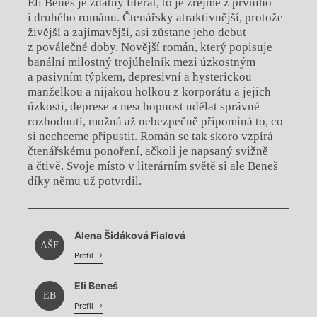
Eli Beneš je zdatný literát, to je zřejmé z prvního
i druhého románu. Čtenářsky atraktivnější, protože
živější a zajímavější, asi zůstane jeho debut
z poválečné doby. Novější román, který popisuje
banální milostný trojúhelník mezi úzkostným
a pasivním týpkem, depresivní a hysterickou
manželkou a nijakou holkou z korporátu a jejich
úzkosti, deprese a neschopnost udělat správné
rozhodnutí, možná až nebezpečně připomíná to, co
si nechceme připustit. Román se tak skoro vzpírá
čtenářskému ponoření, ačkoli je napsaný svižně
a čtivě. Svoje místo v literárním světě si ale Beneš
díky němu už potvrdil.
Chviličku.
Alena Šidáková Fialová
Načítá se.
AŠF
Profil
Eli Beneš
EB
Profil