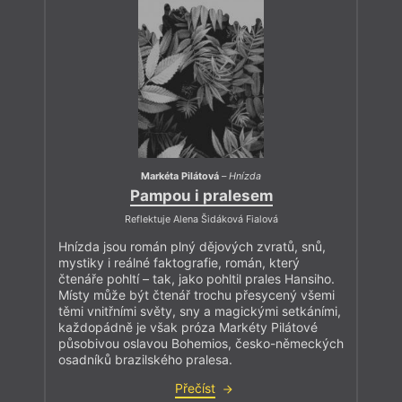
Markéta Pilátová
–
Hnízda
Pampou i pralesem
Reflektuje Alena Šidáková Fialová
Hnízda jsou román plný dějových zvratů, snů,
mystiky i reálné faktografie, román, který
čtenáře pohltí – tak, jako pohltil prales Hansiho.
Místy může být čtenář trochu přesycený všemi
těmi vnitřními světy, sny a magickými setkáními,
každopádně je však próza Markéty Pilátové
působivou oslavou Bohemios, česko-německých
osadníků brazilského pralesa.
Přečíst