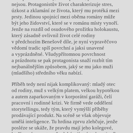
nejsou. Protagonistův život charakterizuje stres,
úzkost a zklamání ze života, který mu protéká mezi
prsty. Jedinou spojnicí mezi oběma romány může
být jeho židovství, které se v románu místy vynoří.
Jenže na rozdíl od osudového prožitku holokaustu,
který zásadně ovlivnil život celé rodiny
v předchozím Benešově díle, je nyní vypravěčovo
vědomí tradic spíš povrchní a jaksi unavené
a vyprázdněné. Všudypřítomnou povrchnost
a prázdnotu se pak protagonista snaží rozbít tím
nejbanálnějším způsobem, jaký se mu jako muži
(mladšího) středního věku nabízí.
Příběh tedy není nijak komplikovaný: mladý otec
od rodiny, muž s velkým platem, velkou hypotékou
a autem zaparkovaným v korporátní garáži, čelí
pracovní i rodinné krizi. Ve firmě vede oddělení
storytellingu, tedy tým, který vymýšlí příběhy
prodávající produkt. Na scéně se však objevuje
umělá inteligence. Tu hrdina zprvu zlehčuje, jenže
posléze se ukáže, že pravdu mají jeho kolegové,