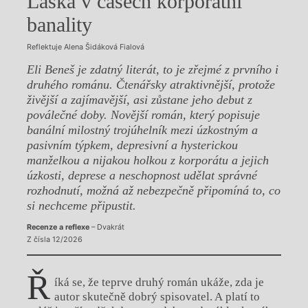
Láska v časech korporátní
banality
Reflektuje Alena Šidáková Fialová
Eli Beneš je zdatný literát, to je zřejmé z prvního i
druhého románu. Čtenářsky atraktivnější, protože
živější a zajímavější, asi zůstane jeho debut z
poválečné doby. Novější román, který popisuje
banální milostný trojúhelník mezi úzkostným a
pasivním týpkem, depresivní a hysterickou
manželkou a nijakou holkou z korporátu a jejich
úzkosti, deprese a neschopnost udělat správné
rozhodnutí, možná až nebezpečně připomíná to, co
si nechceme připustit.
Recenze a reflexe
– Dvakrát
Z čísla 12/2026
Ř
íká se, že teprve druhý román ukáže, zda je
autor skutečně dobrý spisovatel. A platí to