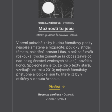
Hana Lundiaková
–
Planetky
Možnosti tu jsou
Reflektuje Alena Šidáková Fialová
V první polovině knihy budou čtenářovy pocity
nejspíše zmatené a rozpačité: povídky střídají
témata, naladění, prostor i čas, a než se člověk
rozkouká, trochu zorientuje (a občas zavře oči
nad nelogičnostmi zvolených situací), povídka
končí. Společné jim je to, že jde o texty starší,
vznikající od roku 2010; nejméně čtenářsky
přístupné a logické jsou ty, které již byly
otištěny v debutu Vrhnout.
Přečíst
Recenze a reflexe
– Dvakrát
Z čísla 13/2024