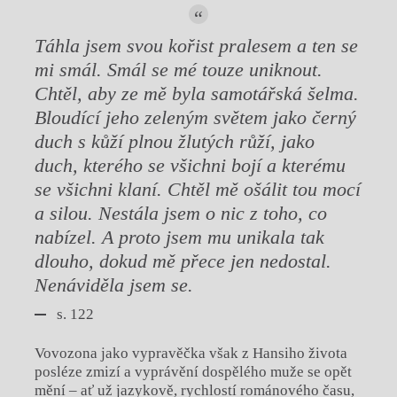
Táhla jsem svou kořist pralesem a ten se
mi smál. Smál se mé touze uniknout.
Chtěl, aby ze mě byla samotářská šelma.
Bloudící jeho zeleným světem jako černý
duch s kůží plnou žlutých růží, jako
duch, kterého se všichni bojí a kterému
se všichni klaní. Chtěl mě ošálit tou mocí
a silou. Nestála jsem o nic z toho, co
nabízel. A proto jsem mu unikala tak
dlouho, dokud mě přece jen nedostal.
Nenáviděla jsem se.
s. 122
Vovozona jako vypravěčka však z Hansiho života
posléze zmizí a vyprávění dospělého muže se opět
mění – ať už jazykově, rychlostí románového času,