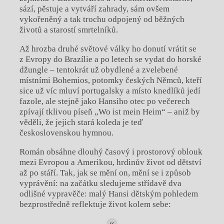
sází, pěstuje a vytváří zahrady, sám ovšem
vykořeněný a tak trochu odpojený od běžných
životů a starostí smrtelníků.
Až hrozba druhé světové války ho donutí vrátit se
z Evropy do Brazílie a po letech se vydat do horské
džungle – tentokrát už obydlené a zvelebené
místními Bohemios, potomky českých Němců, kteří
sice už víc mluví portugalsky a místo knedlíků jedí
fazole, ale stejně jako Hansiho otec po večerech
zpívají tklivou píseň „Wo ist mein Heim“ – aniž by
věděli, že jejich stará koleda je teď
československou hymnou.
Román obsáhne dlouhý časový i prostorový oblouk
mezi Evropou a Amerikou, hrdinův život od dětství
až po stáří. Tak, jak se mění on, mění se i způsob
vyprávění: na začátku sledujeme střídavě dva
odlišné vypravěče: malý Hansi dětským pohledem
bezprostředně reflektuje život kolem sebe: