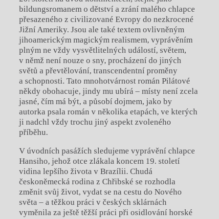
bildungsromanem o dětství a zrání malého chlapce
přesazeného z civilizované Evropy do nezkrocené
Jižní Ameriky. Jsou ale také textem ovlivněným
jihoamerickým magickým realismem, vyprávěním
plným ne vždy vysvětlitelných událostí, světem,
v němž není nouze o sny, procházení do jiných
světů a převtělování, transcendentní proměny
a schopnosti. Tato mnohotvárnost román Pilátové
někdy obohacuje, jindy mu ubírá – místy není zcela
jasné, čím má být, a působí dojmem, jako by
autorka psala román v několika etapách, ve kterých
ji nadchl vždy trochu jiný aspekt zvoleného
příběhu.
V úvodních pasážích sledujeme vyprávění chlapce
Hansiho, jehož otce zlákala koncem 19. století
vidina lepšího života v Brazílii. Chudá
českoněmecká rodina z Chřibské se rozhodla
změnit svůj život, vydat se na cestu do Nového
světa – a těžkou práci v českých sklárnách
vyměnila za ještě těžší práci při osidlování horské