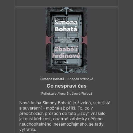
Simona Bohatá
–
Zbabělí hrdinové
Co nespraví čas
Reflektuje Alena Šidáková Fialová
Nová kniha Simony Bohaté je živelná, sebejistá
a suverénní – možná až příliš. To, co v
předchozích prózách do této „jízdy“ vnášelo
jakousi křehkost, opatrné záblesky něčeho
neuchopitelného, nesamozřejmého, se tady
vytratilo.