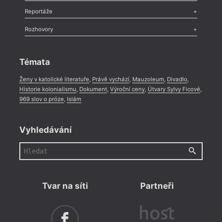
Recenze
,
Dvakrát
,
Horké párky
,
969 slov o próze
,
Reportáže
Méně slov o próze
,
Celá rubrika
Literární zítřky
,
Reportáž
,
Literární život
,
Divadlo
,
Kritický ohlas
,
Rozhovory
Celá rubrika
Rozhovor
,
Anketa
,
Celá rubrika
Témata
Ženy v katolické literatuře
,
Právě vychází
,
Mauzoleum
,
Divadlo
,
Historie kolonialismu
,
Dokument
,
Výroční ceny
,
Útvary Sylvy Ficové
,
969 slov o próze
,
Islám
Vyhledávání
Tvar na síti
Partneři