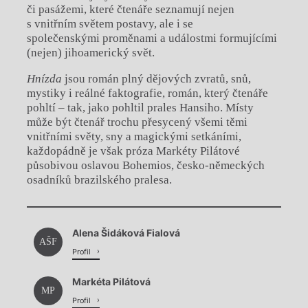
či pasážemi, které čtenáře seznamují nejen
s vnitřním světem postavy, ale i se
společenskými proměnami a událostmi formujícími
(nejen) jihoamerický svět.
Hnízda
jsou román plný dějových zvratů, snů,
mystiky i reálné faktografie, román, který čtenáře
pohltí – tak, jako pohltil prales Hansiho. Místy
může být čtenář trochu přesycený všemi těmi
vnitřními světy, sny a magickými setkáními,
každopádně je však próza Markéty Pilátové
působivou oslavou Bohemios, česko-německých
osadníků brazilského pralesa.
Chviličku.
Alena Šidáková Fialová
Načítá se.
AŠF
Profil
Markéta Pilátová
MP
Profil