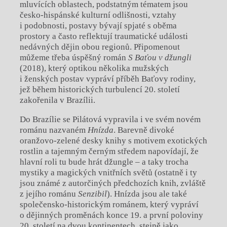
mluvících oblastech, podstatným tématem jsou
česko-hispánské kulturní odlišnosti, vztahy
i podobnosti, postavy bývají spjaté s oběma
prostory a často reflektují traumatické události
nedávných dějin obou regionů. Připomenout
můžeme třeba úspěšný román
S Baťou v džungli
(2018), který optikou několika mužských
i ženských postav vypráví příběh Baťovy rodiny,
jež během historických turbulencí 20. století
zakořenila v Brazílii.
Do Brazílie se Pilátová vypravila i ve svém novém
románu nazvaném
Hnízda
. Barevně divoké
oranžovo-zelené desky knihy s motivem exotických
rostlin a tajemným černým středem napovídají, že
hlavní roli tu bude hrát džungle – a taky trocha
mystiky a magických vnitřních světů (ostatně i ty
jsou známé z autorčiných předchozích knih, zvláště
z jejího románu
Senzibil
). Hnízda jsou ale také
společensko-historickým románem, který vypráví
o dějinných proměnách konce 19. a první poloviny
20. století na dvou kontinentech, stejně jako