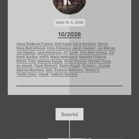
Vyšlo 14. 5. 2026
10/2026
Alena Šidáková Fialová
,
Aleš Kauer
,
Daria Gordova
,
Gersin
,
Hana Bednaříková
,
Iryna Zahladko
,
Jakub Haubert
,
Jan Bělíček
,
Jan Nejedlý
,
Jana Kitzlerová
,
Jiří Zizler
,
Jitka Bret Srbová
,
JQr
,
Kamil Bouška
,
maffó
,
Marie Nedoryová
,
Markéta Pilátová
,
Martin Trdla
,
Mellanie Kašjak
,
Milan Ohnisko
,
Norbert Holub
,
on, básník
,
Pavel Berkovič
,
Radim Kopáč
,
Richard L. Kramár
,
Sabrina Muchová
,
Sjón
,
Svatava Antošová
,
Terezie K.
,
Tomáš Glanc
,
vanjek
,
Vladimír Novotný
Souvisí