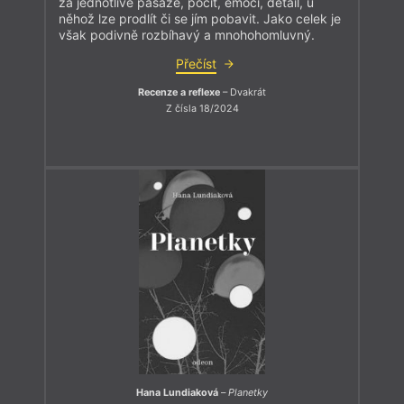
za jednotlivé pasáže, pocit, emoci, detail, u
něhož lze prodlít či se jím pobavit. Jako celek je
však podivně rozbíhavý a mnohohomluvný.
Přečíst
Recenze a reflexe
– Dvakrát
Z čísla 18/2024
Hana Lundiaková
–
Planetky