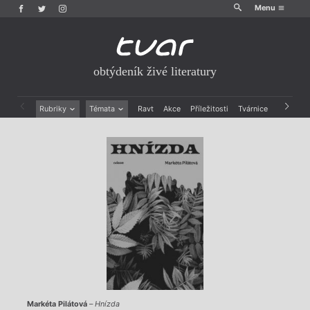
Menu
obtýdeník živé literatury
Rubriky
Témata
Ravt
Akce
Příležitosti
Tvárnice
Archiv
Beletrie
Ženy v katolické literatuře
Drobná publicistika
Právě vychází
Esejistika
Mauzoleum
Recenze a reflexe
Divadlo
Reportáže
Historie kolonialismu
Rozhovory
Dokument
Výroční ceny
Markéta Pilátová
–
Hnízda