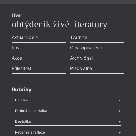
iTvar
obtýdeník živé literatury
Aktuální číslo
Tvárnice
Ravt
O časopisu Tvar
Akce
Archiv čísel
Příležitosti
Předplatné
Rubriky
Beletrie
Poezie
,
Próza
,
Dokumenty
,
Drama
,
Celá rubrika
Drobná publicistika
Odlesk
,
Zasláno
,
Nezařazené
,
Novinky v Tvaru
,
Slovo
,
Výročí
,
Esejistika
Nekrolog
,
Glosa
,
Sloupek
,
Pozvánka
,
Literární soutěž
,
Komentář
,
Celá rubrika
Esej
,
Pádlo
,
Úvaha
,
Texty
,
Studie
,
Celá rubrika
Recenze a reflexe