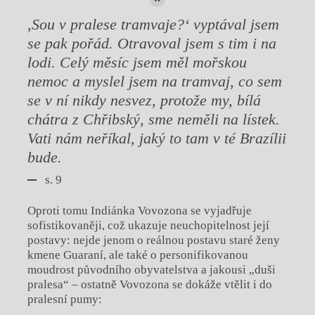
,Sou v pralese tramvaje?‘ vyptával jsem
se pak pořád. Otravoval jsem s tim i na
lodi. Celý měsíc jsem měl mořskou
nemoc a myslel jsem na tramvaj, co sem
se v ní nikdy nesvez, protože my, bílá
chátra z Chřibský, sme neměli na lístek.
Vati nám neříkal, jaký to tam v té Brazílii
bude.
s. 9
Oproti tomu Indiánka Vovozona se vyjadřuje
sofistikovaněji, což ukazuje neuchopitelnost její
postavy: nejde jenom o reálnou postavu staré ženy
kmene Guaraní, ale také o personifikovanou
moudrost původního obyvatelstva a jakousi „duši
pralesa“ – ostatně Vovozona se dokáže vtělit i do
pralesní pumy: