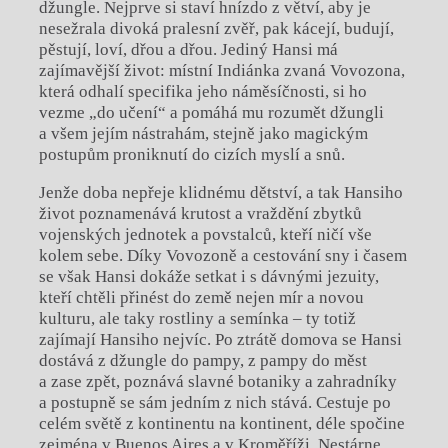
džungle. Nejprve si staví hnízdo z větví, aby je
nesežrala divoká pralesní zvěř, pak kácejí, budují,
pěstují, loví, dřou a dřou. Jediný Hansi má
zajímavější život: místní Indiánka zvaná Vovozona,
která odhalí specifika jeho náměsíčnosti, si ho
vezme „do učení“ a pomáhá mu rozumět džungli
a všem jejím nástrahám, stejně jako magickým
postupům proniknutí do cizích myslí a snů.
Jenže doba nepřeje klidnému dětství, a tak Hansiho
život poznamenává krutost a vraždění zbytků
vojenských jednotek a povstalců, kteří ničí vše
kolem sebe. Díky Vovozoně a cestování sny i časem
se však Hansi dokáže setkat i s dávnými jezuity,
kteří chtěli přinést do země nejen mír a novou
kulturu, ale taky rostliny a semínka – ty totiž
zajímají Hansiho nejvíc. Po ztrátě domova se Hansi
dostává z džungle do pampy, z pampy do měst
a zase zpět, poznává slavné botaniky a zahradníky
a postupně se sám jedním z nich stává. Cestuje po
celém světě z kontinentu na kontinent, déle spočine
zejména v Buenos Aires a v Kroměříži. Nestárne,