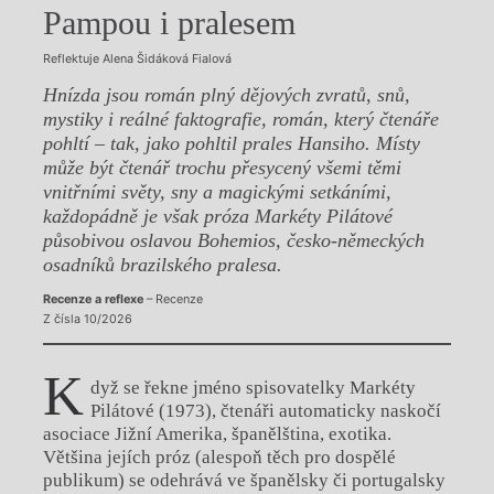
Pampou i pralesem
Reflektuje Alena Šidáková Fialová
Hnízda jsou román plný dějových zvratů, snů,
mystiky i reálné faktografie, román, který čtenáře
pohltí – tak, jako pohltil prales Hansiho. Místy
může být čtenář trochu přesycený všemi těmi
vnitřními světy, sny a magickými setkáními,
každopádně je však próza Markéty Pilátové
působivou oslavou Bohemios, česko-německých
osadníků brazilského pralesa.
Recenze a reflexe
– Recenze
Z čísla 10/2026
K
dyž se řekne jméno spisovatelky Markéty
Pilátové (1973), čtenáři automaticky naskočí
asociace Jižní Amerika, španělština, exotika.
Většina jejích próz (alespoň těch pro dospělé
publikum) se odehrává ve španělsky či portugalsky