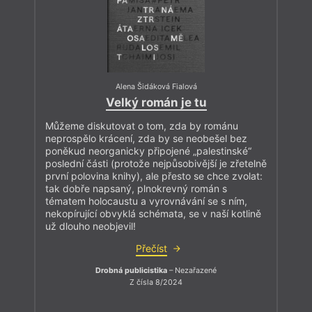
Alena Šidáková Fialová
Velký román je tu
Můžeme diskutovat o tom, zda by románu
neprospělo krácení, zda by se neobešel bez
poněkud neorganicky připojené „palestinské“
poslední části (protože nejpůsobivější je zřetelně
první polovina knihy), ale přesto se chce zvolat:
tak dobře napsaný, plnokrevný román s
tématem holocaustu a vyrovnávání se s ním,
nekopírující obvyklá schémata, se v naší kotlině
už dlouho neobjevil!
Přečíst
Drobná publicistika
– Nezařazené
Z čísla 8/2024