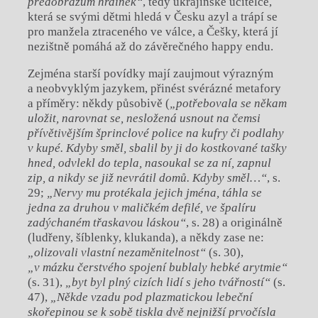
předobrazům hrdinek“
, tedy ukrajinské učitelce,
která se svými dětmi hledá v Česku azyl a trápí se
pro manžela ztraceného ve válce, a Češky, která jí
nezištně pomáhá až do závěrečného happy endu.
Zejména starší povídky mají zaujmout výrazným
a neobvyklým jazykem, přinést svérázné metafory
a příměry: někdy působivě (
„potřebovala se někam
uložit, narovnat se, nesložená usnout na čemsi
přívětivějším
šprinclové police na kufry či podlahy
v kupé.
Kdyby směl, sbalil by ji do kostkované tašky
hned, odvlekl do tepla, nasoukal se za ní,
zapnul
zip, a nikdy se již nevrátil domů. Kdyby
směl…“
, s.
29;
„Nervy mu protékala jejich jména, táhla se
jedna za druhou v maličkém
defilé, ve špalíru
zadýchaném třaskavou láskou“
, s. 28) a originálně
(ludřeny, šíblenky, klukanda), a někdy zase ne:
„olizovali vlastní nezaměnitelnost“
(s. 30),
„v mázku čerstvého spojení bublaly hebké arytmie“
(s. 31),
„byt byl plný cizích lidí s jeho tvářností“
(s.
47),
„Někde vzadu pod plazmatickou lebeční
skořepinou se k sobě tiskla dvě nejnižší prvočísla