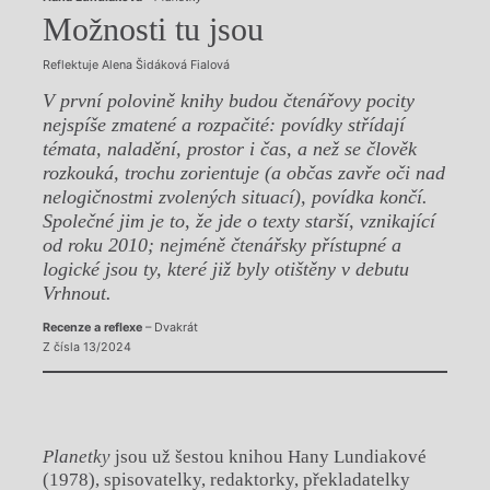
Možnosti tu jsou
Reflektuje Alena Šidáková Fialová
V první polovině knihy budou čtenářovy pocity
nejspíše zmatené a rozpačité: povídky střídají
témata, naladění, prostor i čas, a než se člověk
rozkouká, trochu zorientuje (a občas zavře oči nad
nelogičnostmi zvolených situací), povídka končí.
Společné jim je to, že jde o texty starší, vznikající
od roku 2010; nejméně čtenářsky přístupné a
logické jsou ty, které již byly otištěny v debutu
Vrhnout.
Recenze a reflexe
– Dvakrát
Z čísla 13/2024
Planetky
jsou už šestou knihou Hany Lundiakové
(1978), spisovatelky, redaktorky, překladatelky