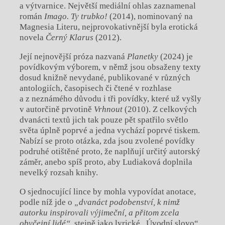
a výtvarnice. Největší mediální ohlas zaznamenal
román
Imago. Ty trubko!
(2014), nominovaný na
Magnesia Literu, nejprovokativnější byla erotická
novela
Černý Klarus
(2012).
Její nejnovější próza nazvaná
Planetky
(2024) je
povídkovým výborem, v němž jsou obsaženy texty
dosud knižně nevydané, publikované v různých
antologiích, časopisech či čtené v rozhlase
a z neznámého důvodu i tři povídky, které už vyšly
v autorčině prvotině
Vrhnout
(2010). Z celkových
dvanácti textů jich tak pouze pět spatřilo světlo
světa úplně poprvé a jedna vychází poprvé tiskem.
Nabízí se proto otázka, zda jsou zvolené povídky
podruhé otištěné proto, že naplňují určitý autorský
záměr, anebo spíš proto, aby Ludiaková doplnila
nevelký rozsah knihy.
O sjednocující lince by mohla vypovídat anotace,
podle níž jde o
„dvanáct podobenství, k nimž
autorku inspirovali výjimeční, a přitom zcela
obyčejní lidé“
, stejně jako lyrické „Úvodní slovo“,