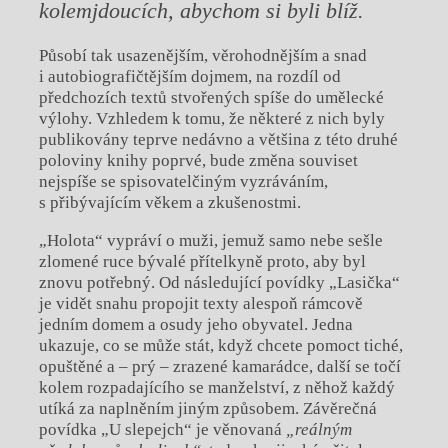
kolemjdoucích, abychom si byli blíž.
Působí tak usazenějším, věrohodnějším a snad
i autobiografičtějším dojmem, na rozdíl od
předchozích textů stvořených spíše do umělecké
výlohy. Vzhledem k tomu, že některé z nich byly
publikovány teprve nedávno a většina z této druhé
poloviny knihy poprvé, bude změna souviset
nejspíše se spisovatelčiným vyzráváním,
s přibývajícím věkem a zkušenostmi.
„Holota“ vypráví o muži, jemuž samo nebe sešle
zlomené ruce bývalé přítelkyně proto, aby byl
znovu potřebný. Od následující povídky „Lasička“
je vidět snahu propojit texty alespoň rámcově
jedním domem a osudy jeho obyvatel. Jedna
ukazuje, co se může stát, když chcete pomoct tiché,
opuštěné a – prý – zrazené kamarádce, další se točí
kolem rozpadajícího se manželství, z něhož každý
utíká za naplněním jiným způsobem. Závěrečná
povídka „U slepejch“ je věnovaná
„reálným