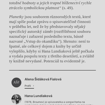
totožné hodnoty a jejich trapné blíženectví rychle
ztrácelo symbolickou platnost“
(s. 49).
Planetky
jsou souborem různorodých textů, které
mají spíše podat zprávu o spisovatelčině činnosti
v průběhu let, než že by představovaly nějaký
specifický autorský záměr (roztříštěnost souboru
naznačuje i zařazení posledního textu, básně
nazvané „Vstup do okamžiku“). Shrnuto: není to
špatné, ale celkový dojem z knihy by určitě
vylepšilo, kdyby si Hana Lundiaková ještě počkala
a vydala pospolu texty z třetího desetiletí, a zvláště
ty knižně nevydané. Potenciál tu evidentně je.
Chviličku.
Alena Šidáková Fialová
Načítá se.
AŠF
Profil
Hana Lundiaková
(1978, Broumov) je spisovatelka a songwriterka na