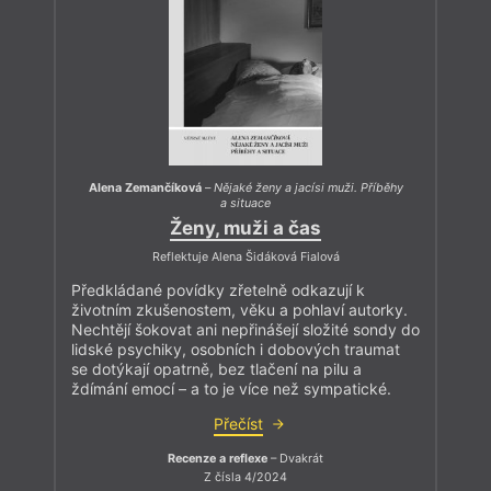
Alena Zemančíková
–
Nějaké ženy a jacísi muži. Příběhy
a situace
Ženy, muži a čas
Reflektuje Alena Šidáková Fialová
Předkládané povídky zřetelně odkazují k
životním zkušenostem, věku a pohlaví autorky.
Nechtějí šokovat ani nepřinášejí složité sondy do
lidské psychiky, osobních i dobových traumat
se dotýkají opatrně, bez tlačení na pilu a
ždímání emocí – a to je více než sympatické.
Přečíst
Recenze a reflexe
– Dvakrát
Z čísla 4/2024