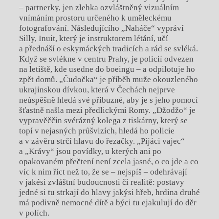
– partnerky, jen zlehka ozvláštněný vizuálním
vnímáním prostoru určeného k uměleckému
fotografování. Následujícího „Naháče“ vypráví
Silly, Inuit, který je instruktorem létání, učí
a přednáší o eskymáckých tradicích a rád se svléká.
Když se svlékne v centru Prahy, je policií odvezen
na letiště, kde usedne do boeingu – a odpilotuje ho
zpět domů. „Čudočka“ je příběh muže okouzleného
ukrajinskou dívkou, která v Čechách nejprve
neúspěšně hledá své příbuzné, aby je s jeho pomocí
šťastně našla mezi předlickými Romy. „Džodžo“ je
vypravěččin svérázný kolega z tiskárny, který se
topí v nejasných průšvizích, hledá ho policie
a v závěru strčí hlavu do řezačky. „Pijáci vajec“
a „Krávy“ jsou povídky, u kterých ani po
opakovaném přečtení není zcela jasné, o co jde a co
víc k nim říct než to, že se – nejspíš – odehrávají
v jakési zvláštní budoucnosti či realitě: postavy
jedné si tu strkají do hlavy jakýsi hřeb, hrdina druhé
má podivně nemocné dítě a býci tu ejakulují do děr
v polích.