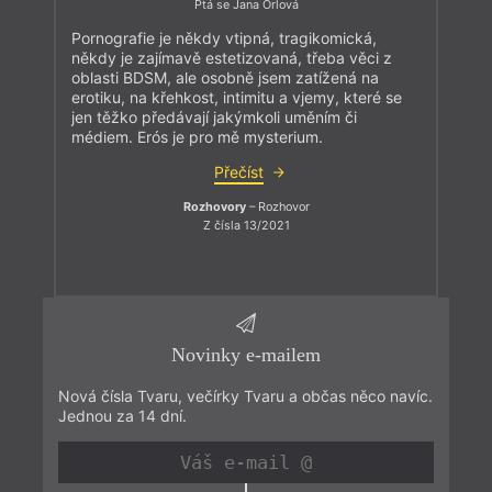
Ptá se Jana Orlová
Pornografie je někdy vtipná, tragikomická,
někdy je zajímavě estetizovaná, třeba věci z
oblasti BDSM, ale osobně jsem zatížená na
erotiku, na křehkost, intimitu a vjemy, které se
jen těžko předávají jakýmkoli uměním či
médiem. Erós je pro mě mysterium.
Přečíst
Rozhovory
– Rozhovor
Z čísla 13/2021
Novinky e-mailem
Nová čísla Tvaru, večírky Tvaru a občas něco navíc.
Jednou za 14 dní.