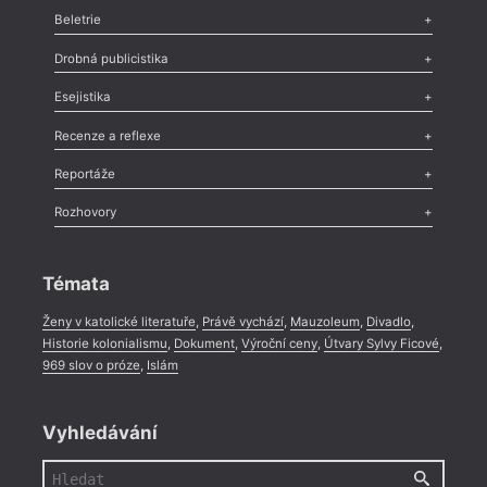
Beletrie
Poezie
,
Próza
,
Dokumenty
,
Drama
,
Celá rubrika
Drobná publicistika
Odlesk
,
Zasláno
,
Nezařazené
,
Novinky v Tvaru
,
Slovo
,
Výročí
,
Esejistika
Nekrolog
,
Glosa
,
Sloupek
,
Pozvánka
,
Literární soutěž
,
Komentář
,
Celá rubrika
Esej
,
Pádlo
,
Úvaha
,
Texty
,
Studie
,
Celá rubrika
Recenze a reflexe
Recenze
,
Dvakrát
,
Horké párky
,
969 slov o próze
,
Reportáže
Méně slov o próze
,
Celá rubrika
Literární zítřky
,
Reportáž
,
Literární život
,
Divadlo
,
Kritický ohlas
,
Rozhovory
Celá rubrika
Rozhovor
,
Anketa
,
Celá rubrika
Témata
Ženy v katolické literatuře
,
Právě vychází
,
Mauzoleum
,
Divadlo
,
Historie kolonialismu
,
Dokument
,
Výroční ceny
,
Útvary Sylvy Ficové
,
969 slov o próze
,
Islám
Vyhledávání