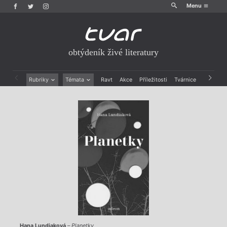
Menu
obtýdeník živé literatury
Rubriky
Témata
Ravt
Akce
Příležitosti
Tvárnice
Archiv
Beletrie
Ženy v katolické literatuře
Drobná publicistika
Právě vychází
Esejistika
Mauzoleum
Recenze a reflexe
Divadlo
Reportáže
Historie kolonialismu
Rozhovory
Dokument
Výroční ceny
Hana Lundiaková
–
Planetky