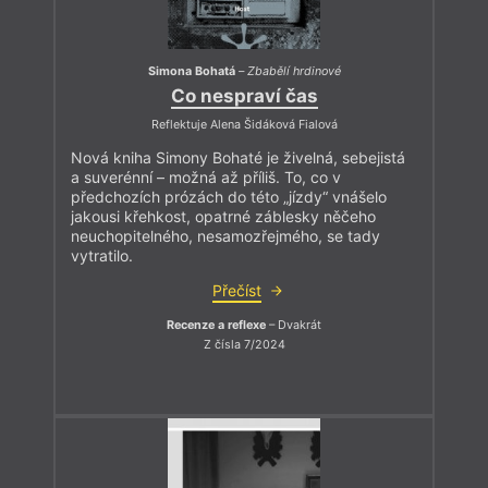
Simona Bohatá
–
Zbabělí hrdinové
Co nespraví čas
Reflektuje Alena Šidáková Fialová
Nová kniha Simony Bohaté je živelná, sebejistá
a suverénní – možná až příliš. To, co v
předchozích prózách do této „jízdy“ vnášelo
jakousi křehkost, opatrné záblesky něčeho
neuchopitelného, nesamozřejmého, se tady
vytratilo.
Přečíst
Recenze a reflexe
– Dvakrát
Z čísla 7/2024