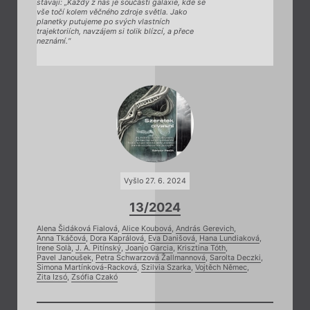
stávají: „Každý z nás je součástí galaxie, kde se
vše točí kolem věčného zdroje světla. Jako
planetky putujeme po svých vlastních
trajektoriích, navzájem si tolik blízcí, a přece
neznámí.“
Vyšlo 27. 6. 2024
13/2024
Alena Šidáková Fialová
,
Alice Koubová
,
András Gerevich
,
Anna Tkáčová
,
Dora Kaprálová
,
Eva Danišová
,
Hana Lundiaková
,
Irene Solà
,
J. A. Pitínský
,
Joanjo Garcia
,
Krisztina Tóth
,
Pavel Janoušek
,
Petra Schwarzová Žallmannová
,
Sarolta Deczki
,
Simona Martínková-Racková
,
Szilvia Szarka
,
Vojtěch Němec
,
Zita Izsó
,
Zsófia Czakó