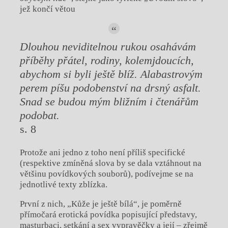
jež končí větou
Dlouhou neviditelnou rukou osahávám
příběhy přátel, rodiny, kolemjdoucích,
abychom si byli ještě blíž. Alabastrovým
perem píšu podobenství na drsný asfalt.
Snad se budou mým bližním i čtenářům
podobat.
s. 8
Protože ani jedno z toho není příliš specifické
(respektive zmíněná slova by se dala vztáhnout na
většinu povídkových souborů), podívejme se na
jednotlivé texty zblízka.
První z nich, „Kůže je ještě bílá“, je poměrně
přímočará erotická povídka popisující představy,
masturbaci, setkání a sex vypravěčky a její – zřejmě