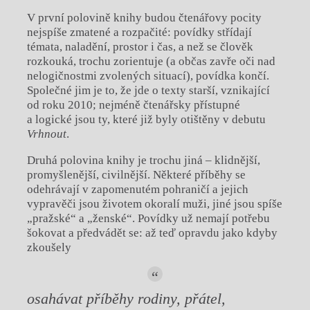
V první polovině knihy budou čtenářovy pocity
nejspíše zmatené a rozpačité: povídky střídají
témata, naladění, prostor i čas, a než se člověk
rozkouká, trochu zorientuje (a občas zavře oči nad
nelogičnostmi zvolených situací), povídka končí.
Společné jim je to, že jde o texty starší, vznikající
od roku 2010; nejméně čtenářsky přístupné
a logické jsou ty, které již byly otištěny v debutu
Vrhnout
.
Druhá polovina knihy je trochu jiná – klidnější,
promyšlenější, civilnější. Některé příběhy se
odehrávají v zapomenutém pohraničí a jejich
vypravěči jsou životem okoralí muži, jiné jsou spíše
„pražské“ a „ženské“. Povídky už nemají potřebu
šokovat a předvádět se: až teď opravdu jako kdyby
zkoušely
osahávat příběhy rodiny, přátel,