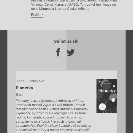
nezávislé hudební scéně známá jako Stinka. Vydala knihy
Vrhnout, Černý Klarus a IMAGO. Ty trubko! (nominace na
cenu Magnesia Litera a Česká kniha ...
Profil
Sdílet na síti
Hana Lundiaková
Planetky
Host
Planetky jsou svébytnou povídkovou sbírkou,
která dost možná vypráví i váš příběh. Přináší
dvanáct podobenství, k nimž autorku inspirovali
výjimeční, a přitom zcela obyčejní lidé. Přátelé,
rodina, kamarádi, sousedi, bližní. Ti, s nimiž
vstupujeme do situací, které nás významně
spoluutvářejí. Povídky Hany Lundiakové vycházejí
z básnické metafory a poezií se místy na okamžik