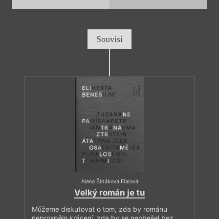
Souvisí
Alena Šidáková Fialová
Velký román je tu
Můžeme diskutovat o tom, zda by románu
neprospělo krácení, zda by se neobešel bez