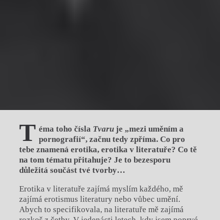
T
éma toho čísla
Tvaru
je „mezi uměním a
pornografií“, začnu tedy zpříma. Co pro
tebe znamená erotika, erotika v literatuře? Co tě
na tom tématu přitahuje? Je to bezesporu
důležitá součást tvé tvorby…
Erotika v literatuře zajímá myslím každého, mě
zajímá erotismus literatury nebo vůbec umění.
Abych to specifikovala, na literatuře mě zajímá
rozkoš z četby. V jedenácti letech, kdy jsem poprvé