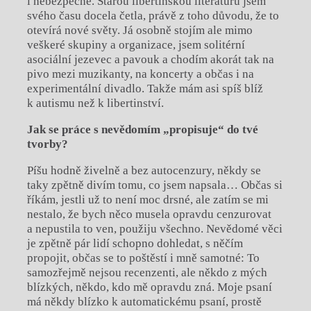
i nebezpečné. Starou libertinskou literaturu jsem
svého času docela četla, právě z toho důvodu, že to
otevírá nové světy. Já osobně stojím ale mimo
veškeré skupiny a organizace, jsem solitérní
asociální jezevec a pavouk a chodím akorát tak na
pivo mezi muzikanty, na koncerty a občas i na
experimentální divadlo. Takže mám asi spíš blíž
k autismu než k libertinství.
Jak se práce s nevědomím „propisuje“ do tvé
tvorby?
Píšu hodně živelně a bez autocenzury, někdy se
taky zpětně divím tomu, co jsem napsala… Občas si
říkám, jestli už to není moc drsné, ale zatím se mi
nestalo, že bych něco musela opravdu cenzurovat
a nepustila to ven, použiju všechno. Nevědomé věci
je zpětně pár lidí schopno dohledat, s něčím
propojit, občas se to poštěstí i mně samotné: To
samozřejmě nejsou recenzenti, ale někdo z mých
blízkých, někdo, kdo mě opravdu zná. Moje psaní
má někdy blízko k automatickému psaní, prostě