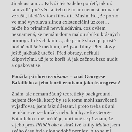
Jinak asi ano… Když čteš Sadeho potřetí, tak už
tam vidíš jiné věci a třeba tě to ani nemusí primárně
vzrušit, hledáš v tom filosofii. Musím říct, že porno
ve mně vyvolává silnou existenciální úzkost…
takže ho primárně nevyhledávám, což ovšem
neznamená, že nemám doma malou sbírku krásných
pornografických knih…, ale psané slovo je prostě
hodně odlišné médium, než jsou filmy. Před slovy
ještě jakžtakž utečeš. Před obrazy, neřkuli
klipovitými, už je to horší. A jak začnou brzo nudit
a opakovat se!
Použila jsi slovo
erotismus
– znáš
Georgese
Batailleho a jeho teorii erotismu jako transgrese?
Znám, ale nemám žádný teoretický background,
nejsem člověk, který by se k tomu mohl zasvěceně
vyjadřovat, jsem fakt diletant, i proto třeba už ani
nepíšu recenze knížek nebo hudby. Vliv George
Batailleho u mě určitě je, upřímně se přiznám, že
z jeho próz
Příběh oka
a strašlivé knihy
Matka
jsem
svého času byla dlouhodobě perplex. A to se mi