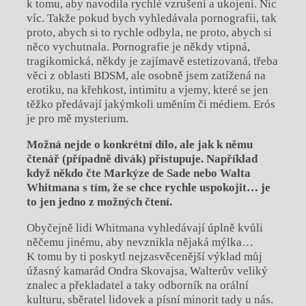
k tomu, aby navodila rychlé vzrušení a ukojení. Nic
víc. Takže pokud bych vyhledávala pornografii, tak
proto, abych si to rychle odbyla, ne proto, abych si
něco vychutnala. Pornografie je někdy vtipná,
tragikomická, někdy je zajímavě estetizovaná, třeba
věci z oblasti BDSM, ale osobně jsem zatížená na
erotiku, na křehkost, intimitu a vjemy, které se jen
těžko předávají jakýmkoli uměním či médiem. Erós
je pro mě mysterium.
Možná nejde o konkrétní dílo, ale jak k němu
čtenář (případně divák) přistupuje. Například
když někdo čte Markýze de Sade nebo Walta
Whitmana s tím, že se chce rychle uspokojit… je
to jen jedno z možných čtení.
Obyčejně lidi Whitmana vyhledávají úplně kvůli
něčemu jinému, aby nevznikla nějaká mýlka…
K tomu by ti poskytl nejzasvěcenější výklad můj
úžasný kamarád Ondra Skovajsa, Walterův veliký
znalec a překladatel a taky odborník na orální
kulturu, sběratel lidovek a písní minorit tady u nás.