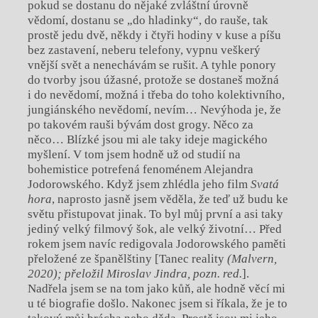
pokud se dostanu do nějaké zvláštní úrovně
vědomí, dostanu se „do hladinky“, do rauše, tak
prostě jedu dvě, někdy i čtyři hodiny v kuse a píšu
bez zastavení, neberu telefony, vypnu veškerý
vnější svět a nenechávám se rušit. A tyhle ponory
do tvorby jsou úžasné, protože se dostaneš možná
i do nevědomí, možná i třeba do toho kolektivního,
jungiánského nevědomí, nevím… Nevýhoda je, že
po takovém rauši bývám dost grogy. Něco za
něco… Blízké jsou mi ale taky ideje magického
myšlení. V tom jsem hodně už od studií na
bohemistice potrefená fenoménem Alejandra
Jodorowského. Když jsem zhlédla jeho film
Svatá
hora
, naprosto jasně jsem věděla, že teď už budu ke
světu přistupovat jinak. To byl můj první a asi taky
jediný velký filmový šok, ale velký životní… Před
rokem jsem navíc redigovala Jodorowského paměti
přeložené ze španělštiny [Tanec reality
(Mal
vern,
2020); přeložil Miroslav Jindra, pozn. red.
].
Nadřela jsem se na tom jako kůň, ale hodně věcí mi
u té biografie došlo. Nakonec jsem si říkala, že je to