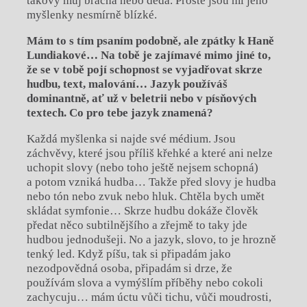
takový můj brácha nebo děda. Prostě jsou mi jeho
myšlenky nesmírně blízké.
Mám to s tím psaním podobně, ale zpátky k Haně
Lundiakové… Na tobě je zajímavé mimo jiné to,
že se v tobě pojí schopnost se vyjadřovat skrze
hudbu, text, malování… Jazyk používáš
dominantně, ať už v beletrii nebo v písňových
textech. Co pro tebe jazyk znamená?
Každá myšlenka si najde své médium. Jsou
záchvěvy, které jsou příliš křehké a které ani nelze
uchopit slovy (nebo toho ještě nejsem schopná)
a potom vzniká hudba… Takže před slovy je hudba
nebo tón nebo zvuk nebo hluk. Chtěla bych umět
skládat symfonie… Skrze hudbu dokáže člověk
předat něco subtilnějšího a zřejmě to taky jde
hudbou jednodušeji. No a jazyk, slovo, to je hrozně
tenký led. Když píšu, tak si připadám jako
nezodpovědná osoba, připadám si drze, že
používám slova a vymýšlím příběhy nebo cokoli
zachycuju… mám úctu vůči tichu, vůči moudrosti,