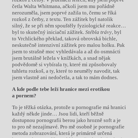
četla Walta Whitmana, ačkoli jsem mu pořádně
nerozuměla, jsem poprvé zažila to, čemu se říká
rozkoš z četby, z textu. Ten zážitek byl natolik
silný, že se při něm spouštěly fyziologické reakce…
byl to skutečný iniciační zážitek.
Stébla trávy
, byl
to Vrchlického překlad, taková obrovská bichle,
neskutečně intenzivní zážitek pro malou holku. Pak
jsem to strašně moc vyhledávala a až do osmnácti
jsem brutálně ležela v knížkách, a snad nějak
podvědomě si vybírala ty, které mi způsobovaly
tuhletu rozkoš, a ty, které to neuměly navodit, tak
jsem vlastně ani nedočetla, a tak to mám dodnes.
A kde podle tebe leží hranice mezi erotikou
a pornem?
To je těžká otázka, protože u pornografie má hranici
každý někde jinde… Jsou lidi, kteří běžně
dostupnou pornografii berou jako hrozně soft a je
to pro ně nezajímavé. Pro mě osobně je pornografie
metoda zobrazování, která je primárně určená