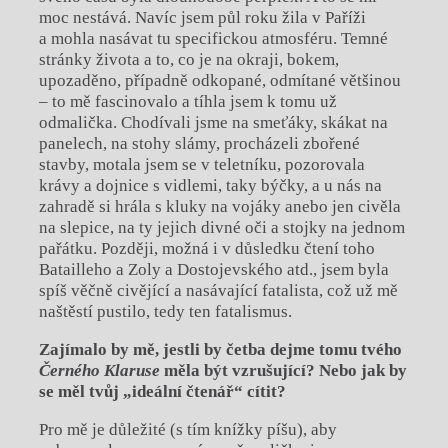
moc nestává. Navíc jsem půl roku žila v Paříži
a mohla nasávat tu specifickou atmosféru. Temné
stránky života a to, co je na okraji, bokem,
upozaděno, případně odkopané, odmítané většinou
– to mě fascinovalo a tíhla jsem k tomu už
odmalička. Chodívali jsme na smeťáky, skákat na
panelech, na stohy slámy, procházeli zbořené
stavby, motala jsem se v teletníku, pozorovala
krávy a dojnice s vidlemi, taky býčky, a u nás na
zahradě si hrála s kluky na vojáky anebo jen civěla
na slepice, na ty jejich divné oči a stojky na jednom
pařátku. Později, možná i v důsledku čtení toho
Batailleho a Zoly a Dostojevského atd., jsem byla
spíš věčně civějící a nasávající fatalista, což už mě
naštěstí pustilo, tedy ten fatalismus.
Zajímalo by mě, jestli by četba dejme tomu tvého
Černého Klaruse
měla být
vzrušující? Nebo jak by
se měl tvůj „ideální čtenář“ cítit?
Pro mě je důležité (s tím knížky píšu), aby