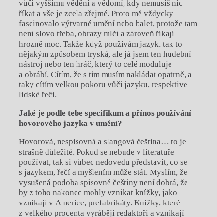
vůči vyššímu vědění a vědomí, kdy nemusíš nic
říkat a vše je zcela zřejmé. Proto mě vždycky
fascinovalo výtvarné umění nebo balet, protože tam
není slovo třeba, obrazy mlčí a zároveň říkají
hrozně moc. Takže když používám jazyk, tak to
nějakým způsobem tryská, ale já jsem ten hudební
nástroj nebo ten hráč, který to celé moduluje
a obrábí. Cítím, že s tím musím nakládat opatrně, a
taky cítím velkou pokoru vůči jazyku, respektive
lidské řeči.
Jaké je podle tebe specifikum a přínos používání
hovorového jazyka v umění?
Hovorová, nespisovná a slangová čeština… to je
strašně důležité. Pokud se nebude v literatuře
používat, tak si vůbec nedovedu představit, co se
s jazykem, řečí a myšlením může stát. Myslím, že
vysušená podoba spisovné češtiny není dobrá, že
by z toho nakonec mohly vznikat knížky, jako
vznikají v Americe, prefabrikáty. Knížky, které
z velkého procenta vyrábějí redaktoři a vznikají