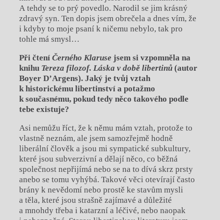
A tehdy se to prý povedlo. Narodil se jim krásný
zdravý syn. Ten dopis jsem obrečela a dnes vím, že
i kdyby to moje psaní k ničemu nebylo, tak pro
tohle má smysl…
Při čtení
Černého Klaruse
jsem si vzpo
mněla na
knihu
Tereza filozof. Láska
v době libertinů
(autor
Boyer D’Argens). Jaký je tvůj vztah
k historickému libertinství a potažmo
k současnému, pokud tedy něco takového podle
tebe existuje?
Asi nemůžu říct, že k němu mám vztah, protože to
vlastně neznám, ale jsem samozřejmě hodně
liberální člověk a jsou mi sympatické subkultury,
které jsou subverzivní a dělají něco, co běžná
společnost nepřijímá nebo se na to dívá skrz prsty
anebo se tomu vyhýbá. Takové věci otevírají často
brány k nevědomí nebo prostě ke stavům mysli
a těla, které jsou strašně zajímavé a důležité
a mnohdy třeba i katarzní a léčivé, nebo naopak