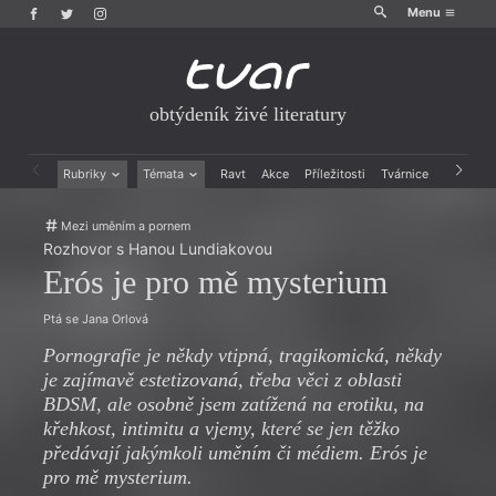
Menu
obtýdeník živé literatury
Rubriky
Témata
Ravt
Akce
Příležitosti
Tvárnice
Archiv
Beletrie
Ženy v katolické literatuře
Mezi uměním a pornem
Drobná publicistika
Právě vychází
Rozhovor s Hanou Lundiakovou
Esejistika
Mauzoleum
Erós je pro mě mysterium
Recenze a reflexe
Divadlo
Reportáže
Historie kolonialismu
Ptá se Jana Orlová
Rozhovory
Dokument
Výroční ceny
Pornografie je někdy vtipná, tragikomická, někdy
je zajímavě estetizovaná, třeba věci z oblasti
BDSM, ale osobně jsem zatížená na erotiku, na
křehkost, intimitu a vjemy, které se jen těžko
předávají jakýmkoli uměním či médiem. Erós je
pro mě mysterium.