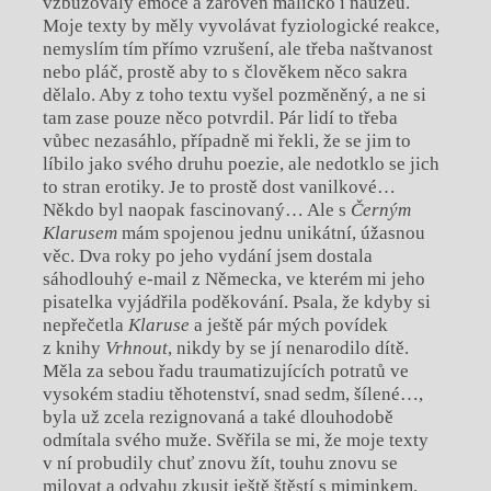
vzbuzovaly emoce a zároveň maličko i nauzeu.
Moje texty by měly vyvolávat fyziologické reakce,
nemyslím tím přímo vzrušení, ale třeba naštvanost
nebo pláč, prostě aby to s člověkem něco sakra
dělalo. Aby z toho textu vyšel pozměněný, a ne si
tam zase pouze něco potvrdil. Pár lidí to třeba
vůbec nezasáhlo, případně mi řekli, že se jim to
líbilo jako svého druhu poezie, ale nedotklo se jich
to stran erotiky. Je to prostě dost vanilkové…
Někdo byl naopak fascinovaný… Ale s
Černým
Klarusem
mám spojenou jednu unikátní, úžasnou
věc. Dva roky po jeho vydání jsem dostala
sáhodlouhý e-mail z Německa, ve kterém mi jeho
pisatelka vyjádřila poděkování. Psala, že kdyby si
nepřečetla
Klaruse
a ještě pár mých povídek
z knihy
Vrhnout
, nikdy by se jí nenarodilo dítě.
Měla za sebou řadu traumatizujících potratů ve
vysokém stadiu těhotenství, snad sedm, šílené…,
byla už zcela rezignovaná a také dlouhodobě
odmítala svého muže. Svěřila se mi, že moje texty
v ní probudily chuť znovu žít, touhu znovu se
milovat a odvahu zkusit ještě štěstí s miminkem.