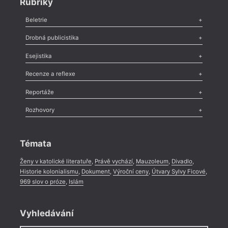
Rubriky
Beletrie
Poezie
,
Próza
,
Dokumenty
,
Drama
,
Celá rubrika
Drobná publicistika
Odlesk
,
Zasláno
,
Nezařazené
,
Novinky v Tvaru
,
Slovo
,
Výročí
,
Esejistika
Nekrolog
,
Glosa
,
Sloupek
,
Pozvánka
,
Literární soutěž
,
Komentář
,
Celá rubrika
Esej
,
Pádlo
,
Úvaha
,
Texty
,
Studie
,
Celá rubrika
Recenze a reflexe
Recenze
,
Dvakrát
,
Horké párky
,
969 slov o próze
,
Reportáže
Méně slov o próze
,
Celá rubrika
Literární zítřky
,
Reportáž
,
Literární život
,
Divadlo
,
Kritický ohlas
,
Rozhovory
Celá rubrika
Rozhovor
,
Anketa
,
Celá rubrika
Témata
Ženy v katolické literatuře
,
Právě vychází
,
Mauzoleum
,
Divadlo
,
Historie kolonialismu
,
Dokument
,
Výroční ceny
,
Útvary Sylvy Ficové
,
969 slov o próze
,
Islám
Vyhledávání