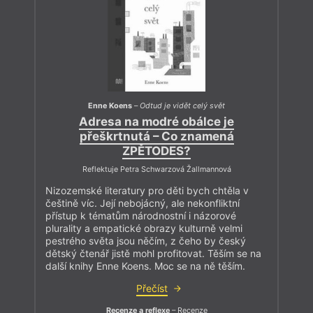
Enne Koens
–
Odtud je vidět celý svět
Adresa na modré obálce je
přeškrtnutá – Co znamená
ZPĚTODES?
Reflektuje Petra Schwarzová Žallmannová
Nizozemské literatury pro děti bych chtěla v
češtině víc. Její nebojácný, ale nekonfliktní
přístup k tématům národnostní i názorové
plurality a empatické obrazy kulturně velmi
pestrého světa jsou něčím, z čeho by český
dětský čtenář jistě mohl profitovat. Těším se na
další knihy Enne Koens. Moc se na ně těším.
Přečíst
Recenze a reflexe
– Recenze