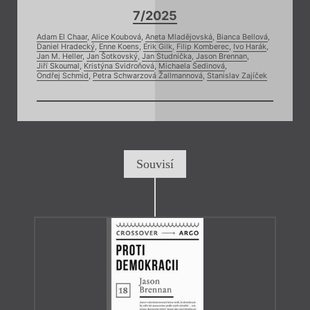
7/2025
Adam El Chaar
,
Alice Koubová
,
Aneta Mladějovská
,
Bianca Bellová
,
Daniel Hradecký
,
Enne Koens
,
Erik Gilk
,
Filip Komberec
,
Ivo Harák
,
Jan M. Heller
,
Jan Šotkovský
,
Jan Studnička
,
Jason Brennan
,
Jiří Skoumal
,
Kristýna Svidroňová
,
Michaela Šedinová
,
Ondřej Schmid
,
Petra Schwarzová Žallmannová
,
Stanislav Zajíček
Souvisí