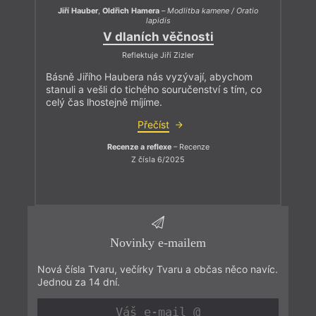
Jiří Hauber
,
Oldřich Hamera
–
Modlitba kamene / Oratio
lapidis
V dlaních věčnosti
Reflektuje Jiří Zizler
Básně Jiřího Haubera nás vyzývají, abychom
stanuli a vešli do tichého souručenství s tím, co
celý čas lhostejně míjíme.
Přečíst
Recenze a reflexe
– Recenze
Z čísla 6/2025
Novinky e-mailem
Nová čísla Tvaru, večírky Tvaru a občas něco navíc.
Jednou za 14 dní.