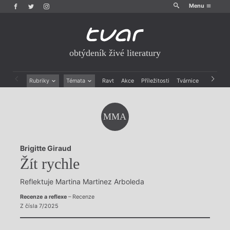
Menu
obtýdeník živé literatury
Rubriky
Témata
Ravt
Akce
Příležitosti
Tvárnice
Archiv
Beletrie
Ženy v katolické literatuře
Drobná publicistika
Právě vychází
MMA
Esejistika
Mauzoleum
Recenze a reflexe
Divadlo
Reportáže
Historie kolonialismu
Brigitte Giraud
Rozhovory
Dokument
Žít rychle
Výroční ceny
Reflektuje Martina Martinez Arboleda
Recenze a reflexe
– Recenze
Z čísla 7/2025