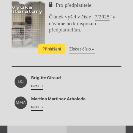
Pro předplatitele
Článek vyšel v čísle „
7/2025
“ a
dáváme ho k dispozici
předplatitelům.
Přihlášení
Získat číslo
Chviličku.
Brigitte Giraud
Načítá se.
BG
Profil
Martina Martinez Arboleda
MMA
Profil