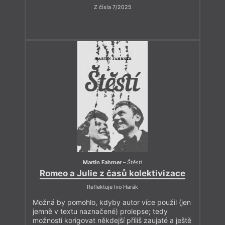
Z čísla 7/2025
Martin Fahrner
–
Štěstí
Romeo a Julie z časů kolektivizace
Reflektuje Ivo Harák
Možná by pomohlo, kdyby autor více použil (jen
jemně v textu naznačené) prolepse; tedy
možnosti korigovat někdejší příliš zaujaté a ještě