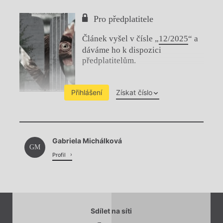
Pro předplatitele
Článek vyšel v čísle „
12/2025
“ a
dáváme ho k dispozici
předplatitelům.
Přihlášení
Získat číslo
Chviličku.
Gabriela Michálková
Načítá se.
GM
Profil
Sdílet na síti