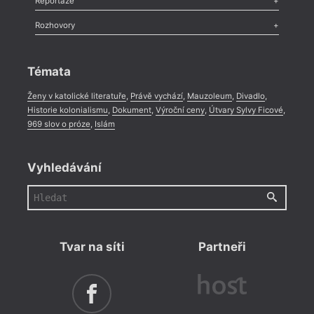
Reportáže
Méně slov o próze
,
Celá rubrika
Literární zítřky
,
Reportáž
,
Literární život
,
Divadlo
,
Kritický ohlas
,
Rozhovory
Celá rubrika
Rozhovor
,
Anketa
,
Celá rubrika
Témata
Ženy v katolické literatuře
,
Právě vychází
,
Mauzoleum
,
Divadlo
,
Historie kolonialismu
,
Dokument
,
Výroční ceny
,
Útvary Sylvy Ficové
,
969 slov o próze
,
Islám
Vyhledávání
Tvar na síti
Partneři