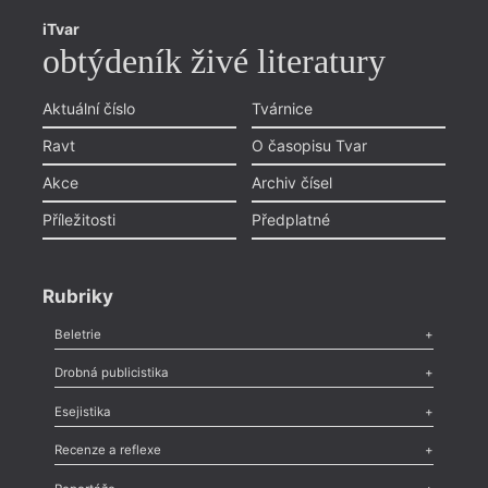
iTvar
obtýdeník živé literatury
Aktuální číslo
Tvárnice
Ravt
O časopisu Tvar
Akce
Archiv čísel
Příležitosti
Předplatné
Rubriky
Beletrie
Poezie
,
Próza
,
Dokumenty
,
Drama
,
Celá rubrika
Drobná publicistika
Odlesk
,
Zasláno
,
Nezařazené
,
Novinky v Tvaru
,
Slovo
,
Výročí
,
Esejistika
Nekrolog
,
Glosa
,
Sloupek
,
Pozvánka
,
Literární soutěž
,
Komentář
,
Celá rubrika
Esej
,
Pádlo
,
Úvaha
,
Texty
,
Studie
,
Celá rubrika
Recenze a reflexe
Recenze
,
Dvakrát
,
Horké párky
,
969 slov o próze
,