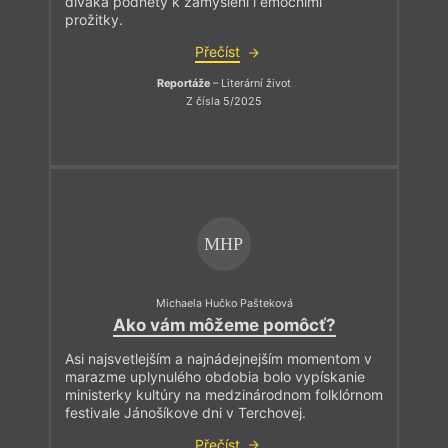
diváka podněty k zamyšlení i emočními
prožitky.
Přečíst
Reportáže
– Literární život
Z čísla 5/2025
MHP
Michaela Hučko Pašteková
Ako vám môžeme pomôcť?
Asi najsvetlejším a najnádejnejším momentom v
marazme uplynulého obdobia bolo vypískanie
ministerky kultúry na medzinárodnom folklórnom
festivale Jánošíkove dni v Terchovej.
Přečíst