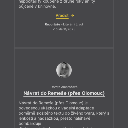
nepočítají ty koupené z druhé ruky ani ty
půjčené v knihovně.
Přečíst
Reportáže
– Literární život
Z čísla 11/2025
Dorota Ambrožová
Návrat do Remeše (přes Olomouc)
Návrat do Remeše (přes Olomouc) je
povedenou ukázkou divadelní adaptace
poměrně složitého textu do živého tvaru, který s
lehkostí a nadsázkou, přesto naléhavě
bombarduje