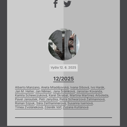
Vyšlo 12. 6. 2025
12/2025
Alberto Manzano
,
Aneta Mladějovská
,
Ivana Gibová
,
Ivo Harák
,
Jan M. Heller
,
Jan Němec
,
Jana Šrámková
,
Jaroslav Kovanda
,
Kamila Schewczuková
,
Karel Škrabal
,
Martina Martinez Arboleda
,
Pavel Janoušek
,
Petr Janyška
,
Petra Schwarzová Žallmannová
,
Roman Szpuk
,
Sára Zeithammerová
,
Susanna Isernová
,
Tímea Zvoláneková
,
Zdeněk Volf
,
Zuzana Kultánová