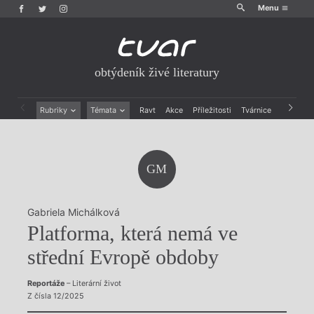
Menu
obtýdeník živé literatury
Rubriky
Témata
Ravt
Akce
Příležitosti
Tvárnice
Archiv
Beletrie
Ženy v katolické literatuře
Drobná publicistika
Právě vychází
Esejistika
Mauzoleum
GM
Recenze a reflexe
Divadlo
Reportáže
Historie kolonialismu
Rozhovory
Dokument
Gabriela Michálková
Výroční ceny
Platforma, která nemá ve
střední Evropě obdoby
Reportáže
– Literární život
Z čísla 12/2025