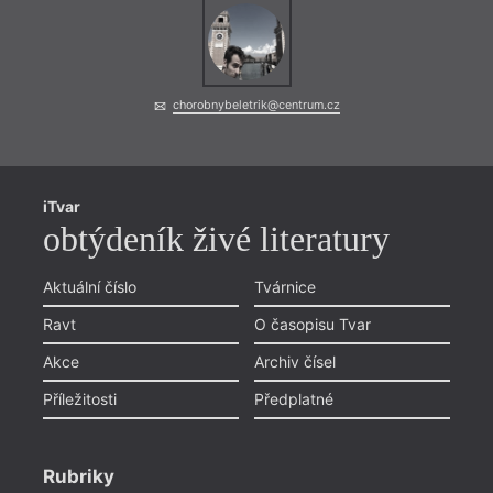
chorobnybeletrik@centrum.cz
iTvar
obtýdeník živé literatury
Aktuální číslo
Tvárnice
Ravt
O časopisu Tvar
Akce
Archiv čísel
Příležitosti
Předplatné
Rubriky