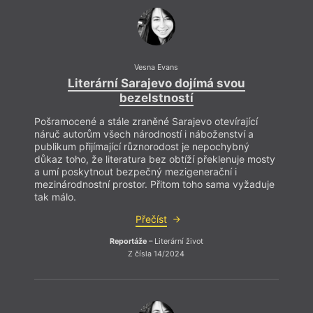
1993, vystudovala zde tvůrčí psaní na Soukromé
vysoké škole Josefa Škvoreckého. Od roku 2014 žije
střídavě v Norsku a v Praze. V roce 2010 debutovala
sbírkou povídek
Ani ve snu
. Stejného roku vyšla i její
povídka
Ze strachu
v povídkové antologii
nakladatelství Listen. V roce 2012 vydala novelu
Vesna Evans
Idioti 21. století
a v roce 2022 vyšel její román
Literární Sarajevo dojímá svou
Sametový domov.
V současné době připravuje k
bezelstností
vydání novinku s názvem
O prsa.
Má české a
bosenské občanství. Píše česky.
Pošramocené a stále zraněné Sarajevo otevírající
Pošra
náruč autorům všech národností i náboženství a
náruč
publikum přijímající různorodost je nepochybný
publi
důkaz toho, že literatura bez obtíží překlenuje mosty
důkaz 
a umí poskytnout bezpečný mezigenerační i
a umí
mezinárodnostní prostor. Přitom toho sama vyžaduje
mezin
tak málo.
tak m
Přečíst
Reportáže
– Literární život
Z čísla 14/2024