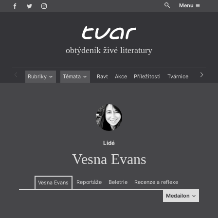
Menu
obtýdeník živé literatury
Rubriky
Témata
Ravt
Akce
Příležitosti
Tvárnice
Archiv
Beletrie
Ženy v katolické literatuře
Drobná publicistika
Právě vychází
Esejistika
Mauzoleum
Recenze a reflexe
Divadlo
Reportáže
Historie kolonialismu
Rozhovory
Dokument
Lidé
Výroční ceny
Vesna Evans
Reportáže
Beletrie
Recenze a reflexe
Vesna Evans
Medailon
Medailon
(1982 v Sarajevu), prozaička. V Praze žila od roku