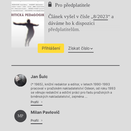
Pro předplatitele
Článek vyšel v čísle „
8/2023
“ a
dáváme ho k dispozici
předplatitelům.
Přihlášení
Získat číslo
Chviličku.
Jan Šulc
Načítá se.
(* 1965), knižní redaktor a editor, v letech 1990-1993
pracoval v pražském nakladatelství Odeon, od roku 1993
se věnuje redakční a ediční práci pro řadu pražských a
brněnských nakladatelství, zejména ...
Profil
Milan Pavlovič
MP
Profil