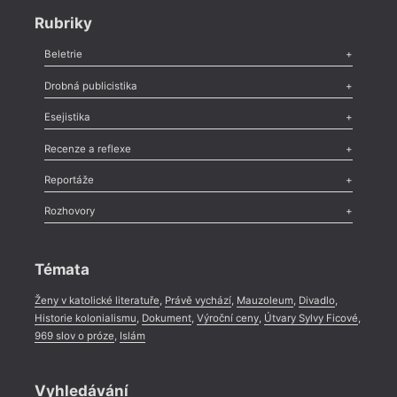
Rubriky
Beletrie
Poezie
,
Próza
,
Dokumenty
,
Drama
,
Celá rubrika
Drobná publicistika
Odlesk
,
Zasláno
,
Nezařazené
,
Novinky v Tvaru
,
Slovo
,
Výročí
,
Esejistika
Nekrolog
,
Glosa
,
Sloupek
,
Pozvánka
,
Literární soutěž
,
Komentář
,
Celá rubrika
Esej
,
Pádlo
,
Úvaha
,
Texty
,
Studie
,
Celá rubrika
Recenze a reflexe
Recenze
,
Dvakrát
,
Horké párky
,
969 slov o próze
,
Reportáže
Méně slov o próze
,
Celá rubrika
Literární zítřky
,
Reportáž
,
Literární život
,
Divadlo
,
Kritický ohlas
,
Rozhovory
Celá rubrika
Rozhovor
,
Anketa
,
Celá rubrika
Témata
Ženy v katolické literatuře
,
Právě vychází
,
Mauzoleum
,
Divadlo
,
Historie kolonialismu
,
Dokument
,
Výroční ceny
,
Útvary Sylvy Ficové
,
969 slov o próze
,
Islám
Vyhledávání