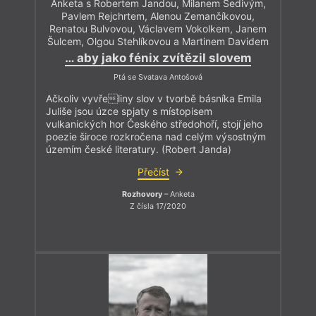
Anketa s Robertem Jandou, Milanem Šedivým,
Pavlem Rejchrtem, Alenou Zemančíkovou,
Renatou Bulvovou, Václavem Vokolkem, Janem
Šulcem, Olgou Stehlíkovou a Martinem Davidem
… aby jako fénix zvítězil slovem
Ptá se Svatava Antošová
Ačkoliv vyvřeliny slov v tvorbě básníka Emila
Juliše jsou úzce spjaty s místopisem
vulkanických hor Českého středohoří, stojí jeho
poezie široce rozkročena nad celým výsostným
územím české literatury. (Robert Janda)
Přečíst
Rozhovory
– Anketa
Z čísla 17/2020