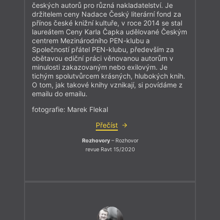
českých autorů pro různá nakladatelství. Je
držitelem ceny Nadace Český literární fond za
přínos české knižní kultuře, v roce 2014 se stal
laureátem Ceny Karla Čapka udělované Českým
centrem Mezinárodního PEN-klubu a
Společností přátel PEN-klubu, především za
obětavou ediční práci věnovanou autorům v
minulosti zakazovaným nebo exilovým. Je
tichým spolutvůrcem krásných, hlubokých knih.
O tom, jak takové knihy vznikají, si povídáme z
emailu do emailu.
fotografie: Marek Flekal
Přečíst
Rozhovory
– Rozhovor
revue Ravt 15/2020