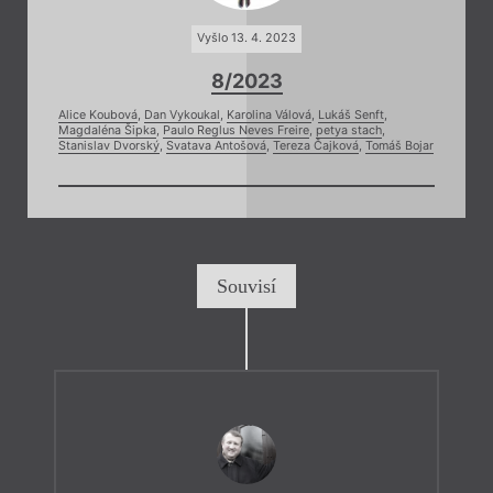
Vyšlo 13. 4. 2023
8/2023
Alice Koubová
,
Dan Vykoukal
,
Karolina Válová
,
Lukáš Senft
,
Magdaléna Šipka
,
Paulo Reglus Neves Freire
,
petya stach
,
Stanislav Dvorský
,
Svatava Antošová
,
Tereza Čajková
,
Tomáš Bojar
Souvisí