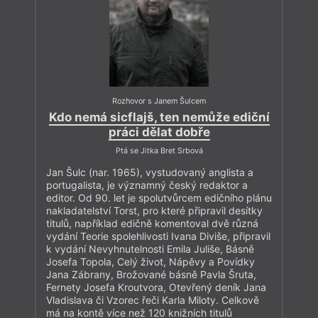
Rozhovor s Janem Šulcem
Kdo nemá sicflajš, ten nemůže ediční
práci dělat dobře
Ptá se Jitka Bret Srbová
Jan Šulc (nar. 1965), vystudovaný anglista a
portugalista, je významný český redaktor a
editor. Od 90. let je spolutvůrcem edičního plánu
nakladatelství Torst, pro které připravil desítky
titulů, například edičně komentoval dvě různá
vydání Teorie spolehlivosti Ivana Diviše, připravil
k vydání Nevyhnutelnosti Emila Juliše, Básně
Josefa Topola, Celý život, Nápěvy a Povídky
Jana Zábrany, Brožované básně Pavla Šruta,
Fernety Josefa Kroutvora, Otevřený deník Jana
Vladislava či Vzorec řeči Karla Miloty. Celkově
má na kontě více než 120 knižních titulů