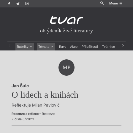
Menu
obtýdeník živé literatury
Rubriky
Témata
Ravt
Akce
Příležitosti
Tvárnice
Archiv
Beletrie
Ženy v katolické literatuře
Drobná publicistika
Právě vychází
MP
Esejistika
Mauzoleum
Recenze a reflexe
Divadlo
Reportáže
Historie kolonialismu
Jan Šulc
Rozhovory
Dokument
O lidech a knihách
Výroční ceny
Reflektuje Milan Pavlovič
Recenze a reflexe
– Recenze
Z čísla 8/2023