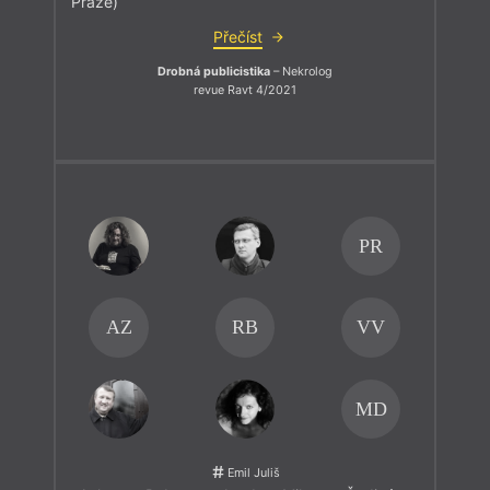
Praze)
Přečíst
Drobná publicistika
– Nekrolog
revue Ravt 4/2021
PR
AZ
RB
VV
MD
Emil Juliš