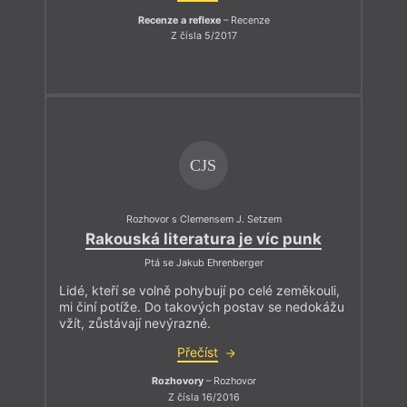
Recenze a reflexe
– Recenze
Z čísla 5/2017
CJS
Rozhovor s Clemensem J. Setzem
Rakouská literatura je víc punk
Ptá se Jakub Ehrenberger
Lidé, kteří se volně pohybují po celé zeměkouli,
mi činí potíže. Do takových postav se nedokážu
vžít, zůstávají nevýrazné.
Přečíst
Rozhovory
– Rozhovor
Z čísla 16/2016