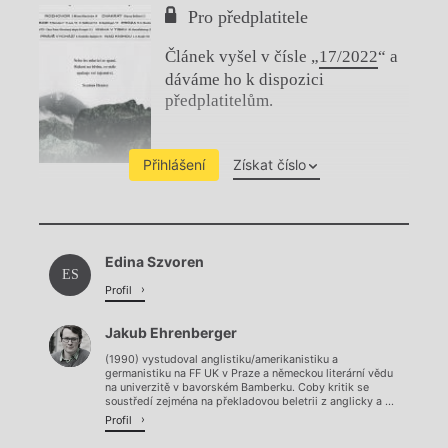
Pro předplatitele
Článek vyšel v čísle „
17/2022
“ a
dáváme ho k dispozici
předplatitelům.
Přihlášení
Získat číslo
Chviličku.
Edina Szvoren
Načítá se.
ES
Profil
Jakub Ehrenberger
(1990) vystudoval anglistiku/amerikanistiku a
germanistiku na FF UK v Praze a německou literární vědu
na univerzitě v bavorském Bamberku. Coby kritik se
soustředí zejména na překladovou beletrii z anglicky a ...
Profil