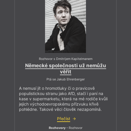
Rozhovor s Dmitrijem Kapitelmanem
Německé společnosti už nemůžu
věřit
Ptá se Jakub Ehrenberger
A nemusí jít o hromotluky či o pravicově
populistickou stranu jako AfD, stačí i paní na
kase v supermarketu, která na mé rodiče kvůli
jejich východoevropskému přízvuku křivě
pohlédne. Takové věci člověk nezapomíná.
Přečíst
Rozhovory
– Rozhovor