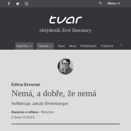
Menu
obtýdeník živé literatury
Rubriky
Témata
Ravt
Akce
Příležitosti
Tvárnice
Archiv
Beletrie
Ženy v katolické literatuře
Drobná publicistika
Právě vychází
Esejistika
Mauzoleum
Recenze a reflexe
Divadlo
Reportáže
Historie kolonialismu
Edina Szvoren
Rozhovory
Dokument
Nemá, a dobře, že nemá
Výroční ceny
Reflektuje Jakub Ehrenberger
Recenze a reflexe
– Recenze
Z čísla 17/2022