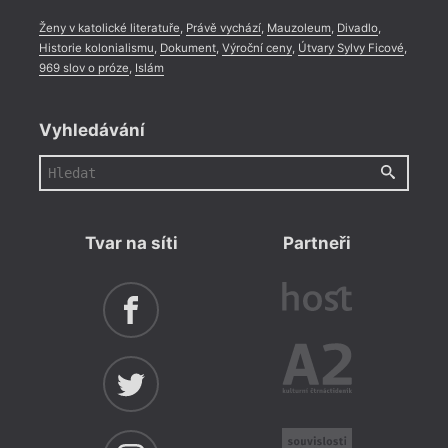
Ženy v katolické literatuře
,
Právě vychází
,
Mauzoleum
,
Divadlo
,
Historie kolonialismu
,
Dokument
,
Výroční ceny
,
Útvary Sylvy Ficové
,
969 slov o próze
,
Islám
Vyhledávání
Tvar na síti
Partneři