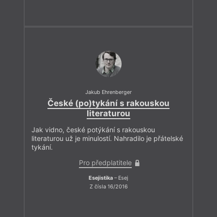
Jakub Ehrenberger
České (po)tykání s rakouskou
literaturou
Jak vidno, české potýkání s rakouskou
literaturou už je minulostí. Nahradilo je přátelské
tykání.
Pro předplatitele
Esejistika
– Esej
Z čísla 16/2016