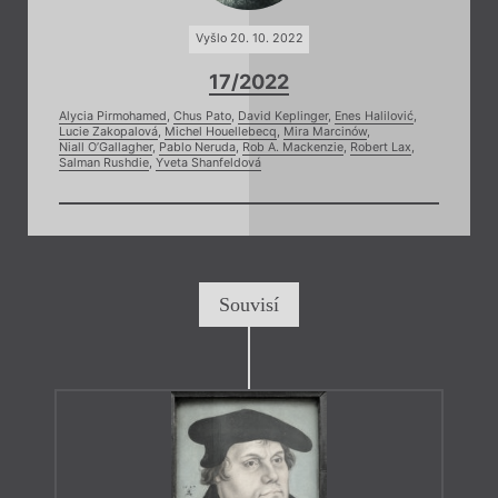
Vyšlo 20. 10. 2022
17/2022
Alycia Pirmohamed
,
Chus Pato
,
David Keplinger
,
Enes Halilović
,
Lucie Zakopalová
,
Michel Houellebecq
,
Mira Marcinów
,
Niall O’Gallagher
,
Pablo Neruda
,
Rob A. Mackenzie
,
Robert Lax
,
Salman Rushdie
,
Yveta Shanfeldová
Souvisí