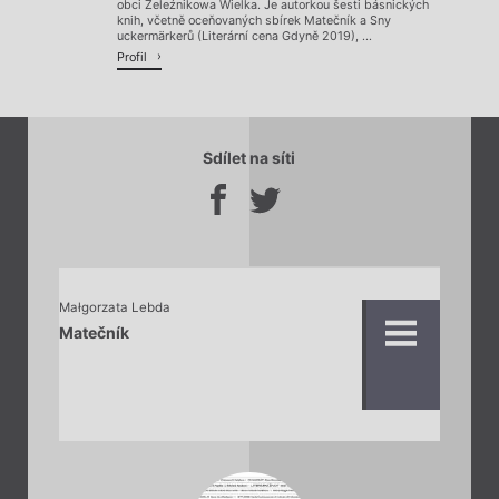
obci Żeleźnikowa Wielka. Je autorkou šesti básnických
knih, včetně oceňovaných sbírek Matečník a Sny
uckermärkerů (Literární cena Gdyně 2019), ...
Profil
Sdílet na síti
Małgorzata Lebda
Matečník