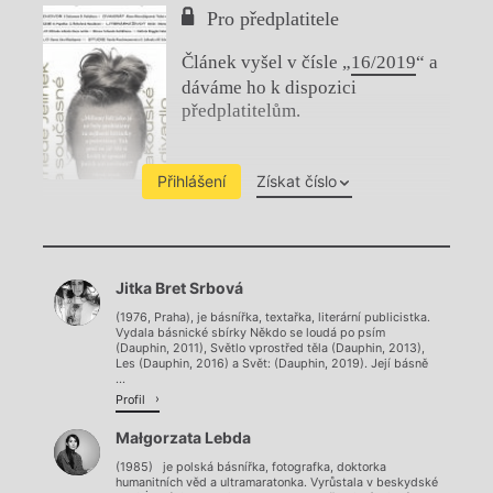
Pro předplatitele
Článek vyšel v čísle „
16/2019
“ a
dáváme ho k dispozici
předplatitelům.
Přihlášení
Získat číslo
Chviličku.
Jitka Bret Srbová
Načítá se.
(1976, Praha), je básnířka, textařka, literární publicistka.
Vydala básnické sbírky Někdo se loudá po psím
(Dauphin, 2011), Světlo vprostřed těla (Dauphin, 2013),
Les (Dauphin, 2016) a Svět: (Dauphin, 2019). Její básně
...
Profil
Małgorzata Lebda
(1985) je polská básnířka, fotografka, doktorka
humanitních věd a ultramaratonka. Vyrůstala v beskydské