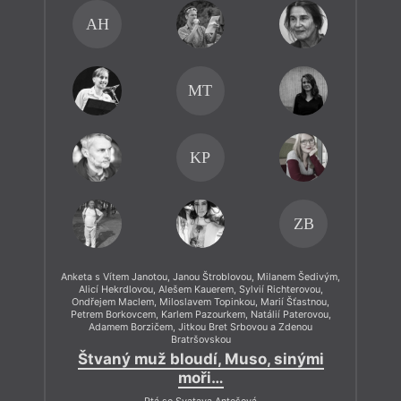
AH
MT
KP
ZB
Anketa s Vítem Janotou, Janou Štroblovou, Milanem Šedivým,
Alicí Hekrdlovou, Alešem Kauerem, Sylvií Richterovou,
Ondřejem Maclem, Miloslavem Topinkou, Marií Šťastnou,
Petrem Borkovcem, Karlem Pazourkem, Natálií Paterovou,
Adamem Borzičem, Jitkou Bret Srbovou a Zdenou
Bratršovskou
Štvaný muž bloudí, Muso, sinými
moři…