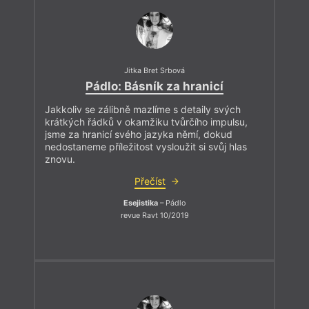
Jitka Bret Srbová
Pádlo: Básník za hranicí
Jakkoliv se zálibně mazlíme s detaily svých
krátkých řádků v okamžiku tvůrčího impulsu,
jsme za hranicí svého jazyka němí, dokud
nedostaneme příležitost vysloužit si svůj hlas
znovu.
Přečíst
Esejistika
– Pádlo
revue Ravt 10/2019