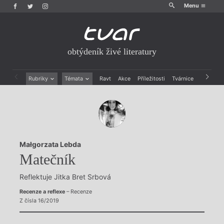
Menu
obtýdeník živé literatury
Rubriky
Témata
Ravt
Akce
Příležitosti
Tvárnice
Archiv
Beletrie
Ženy v katolické literatuře
Drobná publicistika
Právě vychází
Esejistika
Mauzoleum
Recenze a reflexe
Divadlo
Reportáže
Historie kolonialismu
Małgorzata Lebda
Rozhovory
Dokument
Matečník
Výroční ceny
Reflektuje Jitka Bret Srbová
Recenze a reflexe
– Recenze
Z čísla 16/2019