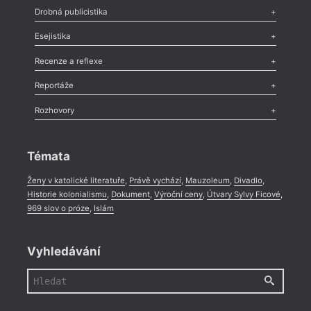
Poezie
,
Próza
,
Dokumenty
,
Drama
,
Celá rubrika
Drobná publicistika
Odlesk
,
Zasláno
,
Nezařazené
,
Novinky v Tvaru
,
Slovo
,
Výročí
,
Esejistika
Nekrolog
,
Glosa
,
Sloupek
,
Pozvánka
,
Literární soutěž
,
Komentář
,
Celá rubrika
Esej
,
Pádlo
,
Úvaha
,
Texty
,
Studie
,
Celá rubrika
Recenze a reflexe
Recenze
,
Dvakrát
,
Horké párky
,
969 slov o próze
,
Reportáže
Méně slov o próze
,
Celá rubrika
Literární zítřky
,
Reportáž
,
Literární život
,
Divadlo
,
Kritický ohlas
,
Rozhovory
Celá rubrika
Rozhovor
,
Anketa
,
Celá rubrika
Témata
Ženy v katolické literatuře
,
Právě vychází
,
Mauzoleum
,
Divadlo
,
Historie kolonialismu
,
Dokument
,
Výroční ceny
,
Útvary Sylvy Ficové
,
969 slov o próze
,
Islám
Vyhledávání