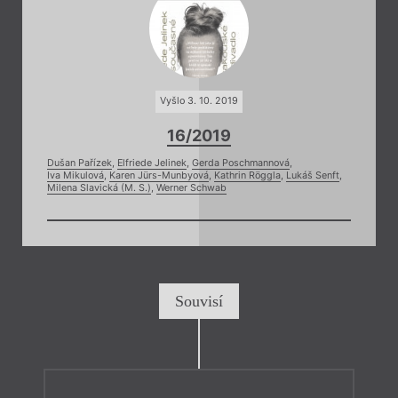
Vyšlo 3. 10. 2019
16/2019
Dušan Pařízek
,
Elfriede Jelinek
,
Gerda Poschmannová
,
Iva Mikulová
,
Karen Jürs-Munbyová
,
Kathrin Röggla
,
Lukáš Senft
,
Milena Slavická (M. S.)
,
Werner Schwab
Souvisí