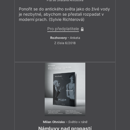
Ptá se Svatava Antošová
Ponořit se do antického světa jako do živé vody
je nezbytné, abychom se přestali rozpadat v
moderní prach. (Sylvie Richterová)
Pro předplatitele
Rozhovory
– Anketa
Z čísla 6/2018
Milan Ohnisko
–
Světlo v ráně
Námluvy nad propastí