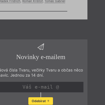
Radek Fridrich
,
Roman Krištof
,
Tomáš Gabriel
Novinky e-mailem
Nová čísla Tvaru, večírky Tvaru a občas něco
navíc. Jednou za 14 dní.
Odebírat