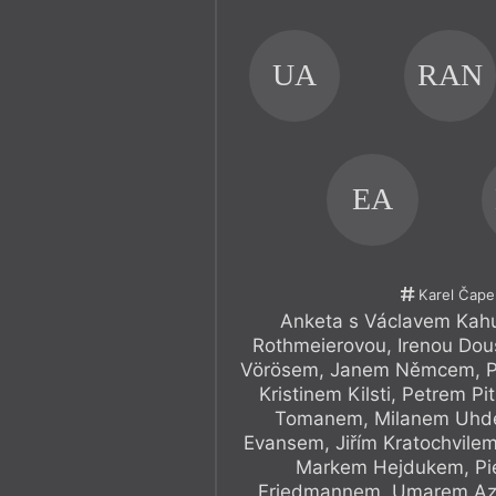
UA
RAN
EA
Karel Čape
Anketa s Václavem Kahu
Rothmeierovou, Irenou Dou
Vörösem, Janem Němcem, P
Kristinem Kilsti, Petrem P
Tomanem, Milanem Uhd
Evansem, Jiřím Kratochvile
Markem Hejdukem, Pie
Friedmannem, Umarem Az