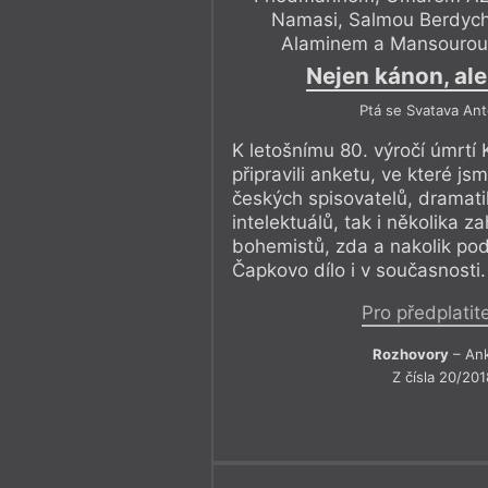
Namasi, Salmou Berdyc
Alaminem a Mansourou 
Nejen kánon, ale
Ptá se Svatava An
K letošnímu 80. výročí úmrtí
připravili anketu, ve které jsm
českých spisovatelů, dramati
intelektuálů, tak i několika z
bohemistů, zda a nakolik pod
Čapkovo dílo i v současnosti.
Pro předplatit
Rozhovory
– An
Z čísla 20/201