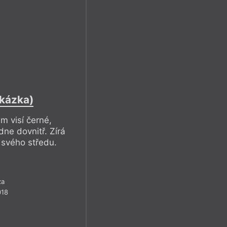
n
ukázka)
 visí černé,
ne dovnitř. Zírá
 svého středu.
za
018