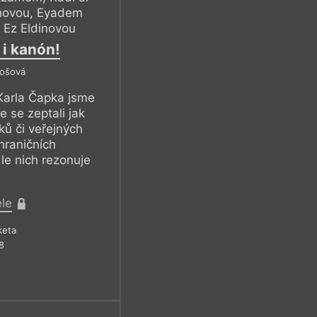
hovou, Eyadem
Ez Eldinovou
 i kanón!
tošová
 Karla Čapka jsme
e se zeptali jak
ků či veřejných
ahraničních
le nich rezonuje
ele
keta
8