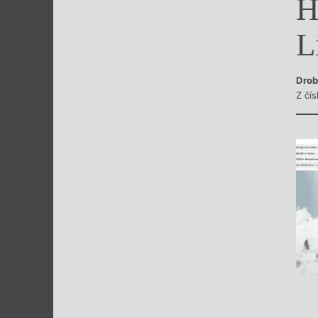
H
Výroční cen
L
Drob
Z čís