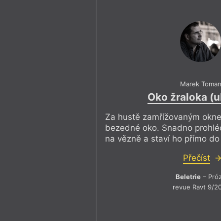
Marek Toma
Oko žraloka (
Za hustě zamřížovaným oknem
bezedné oko. Snadno prohléd
na vězně a staví ho přímo do
Přečíst
Beletrie
– Pró
revue Ravt 9/2