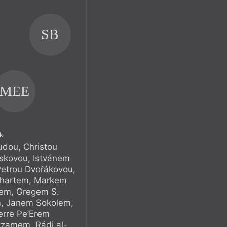
SB
MEE
k
dou, Christou
skovou, Istvánem
etrou Dvořákovou,
ithartem, Markem
em, Gregem S.
m, Janem Sokolem,
rre Pe’Erem
zamem, Rádi al-