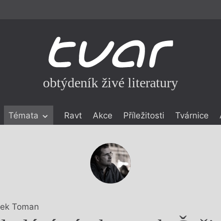
obtýdeník živé literatury
Témata
Ravt
Akce
Příležitosti
Tvárnice
ické literatuře
icistika
zí
eflexe
onialismu
ek Toman