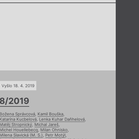
Vyšlo 18. 4. 2019
8/2019
Božena Správcová
,
Kamil Bouška
,
Katarína Kucbelová
,
Lenka Kuhar Daňhelová
,
Matěj Stropnický
,
Michal Jareš
,
Michel Houellebecq
,
Milan Ohnisko
,
Milena Slavická (M. S.)
,
Petr Motýl
,