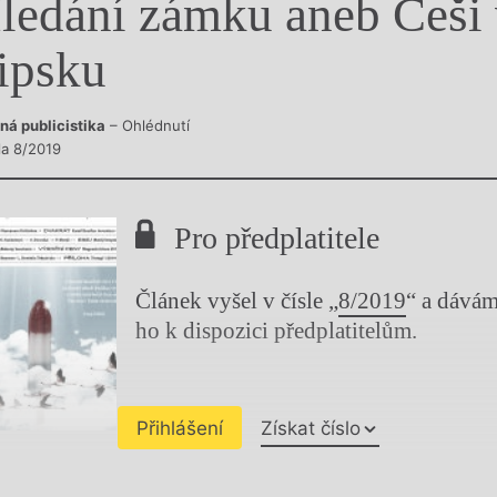
ledání zámku aneb Češi
y
ipsku
ná publicistika
– Ohlédnutí
la 8/2019
Pro předplatitele
Článek vyšel v čísle „
8/2019
“ a dává
ho k dispozici předplatitelům.
Přihlášení
Získat číslo