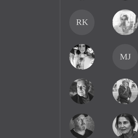
RK
MJ