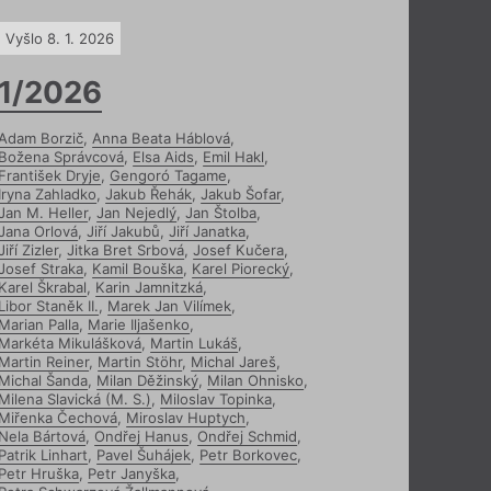
Vyšlo 8. 1. 2026
1/2026
Adam Borzič
,
Anna Beata Háblová
,
Božena Správcová
,
Elsa Aids
,
Emil Hakl
,
František Dryje
,
Gengoró Tagame
,
Iryna Zahladko
,
Jakub Řehák
,
Jakub Šofar
,
Jan M. Heller
,
Jan Nejedlý
,
Jan Štolba
,
Jana Orlová
,
Jiří Jakubů
,
Jiří Janatka
,
Jiří Zizler
,
Jitka Bret Srbová
,
Josef Kučera
,
Josef Straka
,
Kamil Bouška
,
Karel Piorecký
,
Karel Škrabal
,
Karin Jamnitzká
,
Libor Staněk II.
,
Marek Jan Vilímek
,
Marian Palla
,
Marie Iljašenko
,
Markéta Mikulášková
,
Martin Lukáš
,
Martin Reiner
,
Martin Stöhr
,
Michal Jareš
,
Michal Šanda
,
Milan Děžinský
,
Milan Ohnisko
,
Milena Slavická (M. S.)
,
Miloslav Topinka
,
Miřenka Čechová
,
Miroslav Huptych
,
Nela Bártová
,
Ondřej Hanus
,
Ondřej Schmid
,
Patrik Linhart
,
Pavel Šuhájek
,
Petr Borkovec
,
Petr Hruška
,
Petr Janyška
,