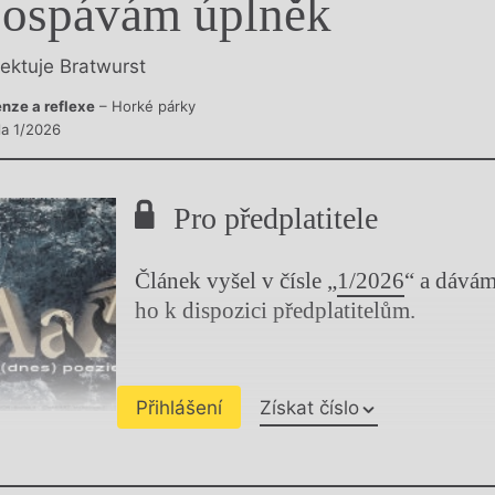
ospávám úplněk
y
lektuje Bratwurst
nze a reflexe
– Horké párky
la 1/2026
Pro předplatitele
Článek vyšel v čísle „
1/2026
“ a dává
ho k dispozici předplatitelům.
Přihlášení
Získat číslo
Chviličku.