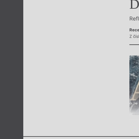
D
Výroční cen
Ref
Rece
Z čís