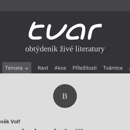
obtýdeník živé literatury
Témata
Ravt
Akce
Příležitosti
Tvárnice
ické literatuře
icistika
zí
B
eflexe
onialismu
něk Volf