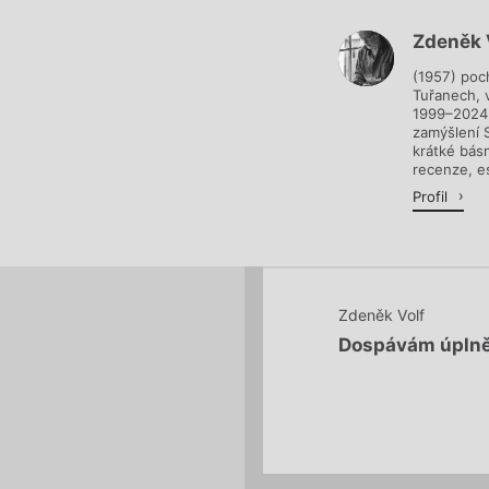
Zdeněk 
Načítá se.
(1957) poch
Tuřanech, v
1999–2024 
zamýšlení S
krátké bás
recenze, es
Profil
Zdeněk Volf
Dospávám úpln