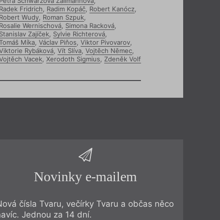
Petra Schwarzová Žallmannová
,
Radek Fridrich
,
Radim Kopáč
,
Robert Kanócz
,
Robert Wudy
,
Roman Szpuk
,
Rosalie Wernischová
,
Simona Racková
,
Stanislav Zajíček
,
Sylvie Richterová
,
Tomáš Míka
,
Václav Piňos
,
Viktor Pivovarov
,
Viktorie Rybáková
,
Vít Slíva
,
Vojtěch Němec
,
Vojtěch Vacek
,
Xerodoth Sigmius
,
Zdeněk Volf
Novinky e-mailem
Nová čísla Tvaru, večírky Tvaru a občas něco
navíc. Jednou za 14 dní.