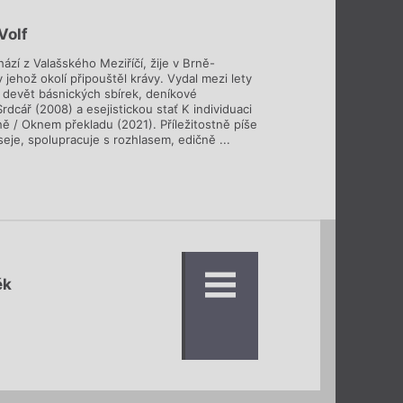
Volf
ází z Valašského Meziříčí, žije v Brně-
 jehož okolí připouštěl krávy. Vydal mezi lety
devět básnických sbírek, deníkové
rdcář (2008) a esejistickou stať K individuaci
ně / Oknem překladu (2021). Příležitostně píše
eje, spolupracuje s rozhlasem, edičně ...
ěk