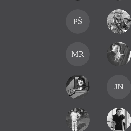
PŠ
MR
JN