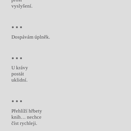
vyslyšení.
* * *
Dospávám úplněk.
* * *
U krávy
postát
uklidní.
* * *
Přehlíží hřbety
knih… nechce
číst rychleji.