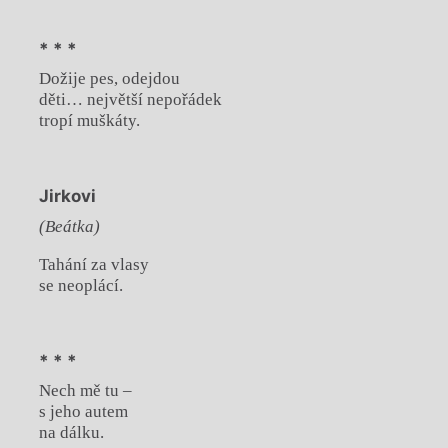
* * *
Dožije pes, odejdou
děti… největší nepořádek
tropí muškáty.
Jirkovi
(Beátka)
Tahání za vlasy
se neoplácí.
* * *
Nech mě tu –
s jeho autem
na dálku.