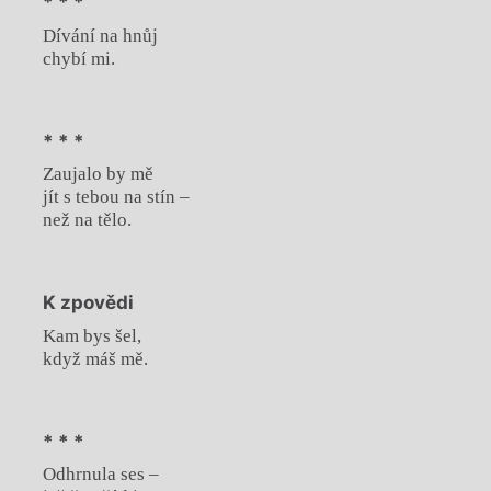
* * *
Dívání na hnůj
chybí mi.
* * *
Zaujalo by mě
jít s tebou na stín –
než na tělo.
K zpovědi
Kam bys šel,
když máš mě.
* * *
Odhrnula ses –