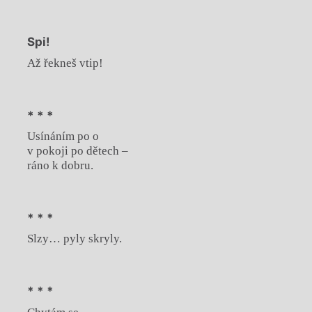
Spi!
Až řekneš vtip!
* * *
Usínáním po o
v pokoji po dětech –
ráno k dobru.
* * *
Slzy… pyly skryly.
* * *