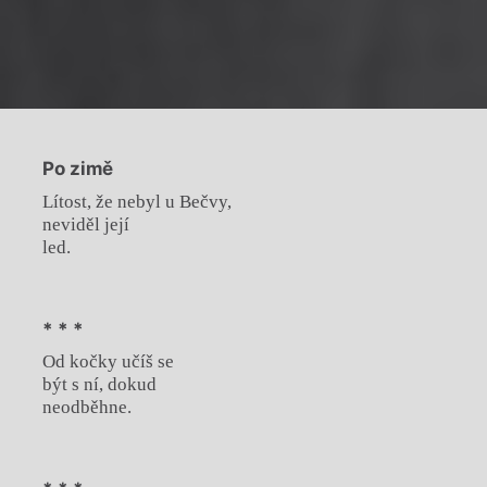
Po zimě
Lítost, že nebyl u Bečvy,
neviděl její
led.
* * *
Od kočky učíš se
být s ní, dokud
neodběhne.