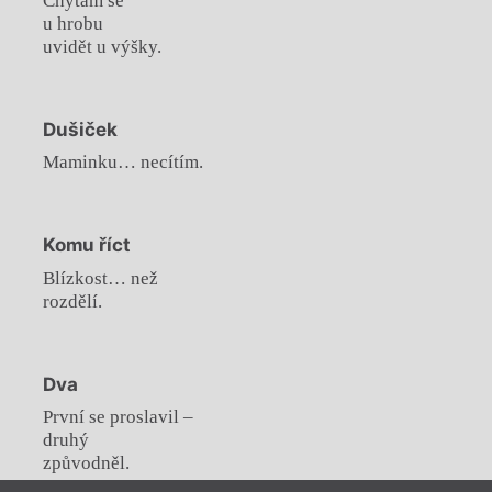
Chytám se
u hrobu
uvidět u výšky.
Dušiček
Maminku… necítím.
Komu říct
Blízkost… než
rozdělí.
Dva
První se proslavil –
druhý
způvodněl.