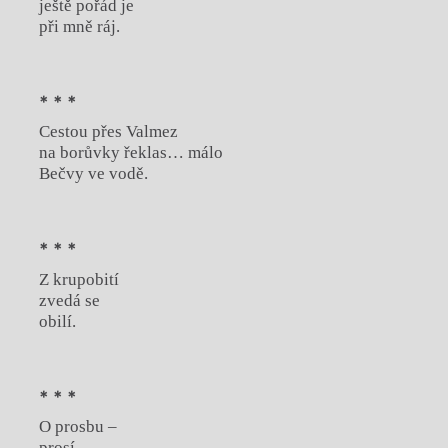
ještě pořád je
při mně ráj.
* * *
Cestou přes Valmez
na borůvky řeklas… málo
Bečvy ve vodě.
* * *
Z krupobití
zvedá se
obilí.
* * *
O prosbu –
prosí