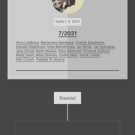
Vyšlo 1. 4. 2021
7/2021
Anna Luňáková
,
Bernardeta Babáková
,
Charles Baudelaire
,
Daniela Vodáčková
,
Hana Bednaříková
,
Jan Škrob
,
Jan Spěváček
,
Jana Orlová
,
Kamil Bouška
,
Klára Goldstein
,
Kristýna Jirátová
,
Matěj Senft
,
Milan Ohnisko
,
Ondřej Macl
,
Patrik Linhart
,
Petr Čichoň
,
Theodor W. Adorno
Souvisí