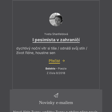
Yveta Shanfeldová
I pesimista v zahraničí
dychtivý noční vítr si tiše / odnáší svůj stín /
život řídne, houstne sen
Přečíst
Beletrie
– Poezie
Z čísla 9/2018
Novinky e-mailem
Nová čísla Tvaru, večírky Tvaru a občas něco navíc.