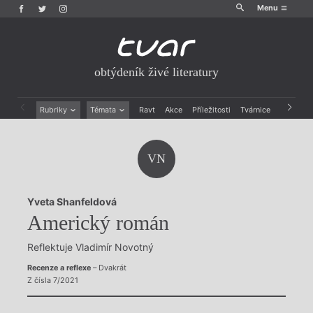
Menu
obtýdeník živé literatury
Rubriky
Témata
Ravt
Akce
Příležitosti
Tvárnice
Archiv
Beletrie
Ženy v katolické literatuře
Drobná publicistika
Právě vychází
VN
Esejistika
Mauzoleum
Recenze a reflexe
Divadlo
Reportáže
Historie kolonialismu
Yveta Shanfeldová
Rozhovory
Dokument
Americký román
Výroční ceny
Reflektuje Vladimír Novotný
Recenze a reflexe
– Dvakrát
Z čísla 7/2021