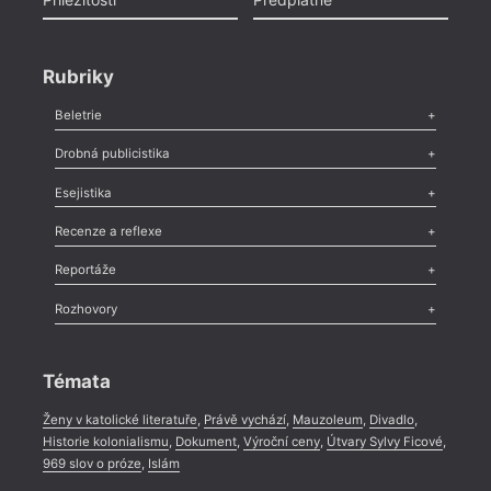
Rubriky
Beletrie
Poezie
,
Próza
,
Dokumenty
,
Drama
,
Celá rubrika
Drobná publicistika
Odlesk
,
Zasláno
,
Nezařazené
,
Novinky v Tvaru
,
Slovo
,
Výročí
,
Esejistika
Nekrolog
,
Glosa
,
Sloupek
,
Pozvánka
,
Literární soutěž
,
Komentář
,
Celá rubrika
Esej
,
Pádlo
,
Úvaha
,
Texty
,
Studie
,
Celá rubrika
Recenze a reflexe
Recenze
,
Dvakrát
,
Horké párky
,
969 slov o próze
,
Reportáže
Méně slov o próze
,
Celá rubrika
Literární zítřky
,
Reportáž
,
Literární život
,
Divadlo
,
Kritický ohlas
,
Rozhovory
Celá rubrika
Rozhovor
,
Anketa
,
Celá rubrika
Témata
Ženy v katolické literatuře
,
Právě vychází
,
Mauzoleum
,
Divadlo
,
Historie kolonialismu
,
Dokument
,
Výroční ceny
,
Útvary Sylvy Ficové
,
969 slov o próze
,
Islám