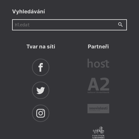
Vyhledávání
Tvar na síti
Partneři