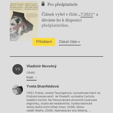
Pro předplatitele
Článek vyšel v čísle „
7/2021
“ a
dáváme ho k dispozici
předplatitelům.
Přihlášení
Získat číslo
Chviličku.
Vladimír Novotný
Načítá se.
VN
(1946)
Profil
Yveta Shanfeldová
(1957, Praha), rozená Tausingerová, vystudovala klavír na
Pražské konzervatoři. Ve Filadelfii vychodila Curtisův
hudební institut. Na Pensylvánské univerzitě studovala
anglistiku, studia ale nedokončila. Vydala básnické
sbírky Noční krční hřídel (Host, 2006), Místo
nedělí (MaPa, 2008), Nahmatávání dna (Malina, ...