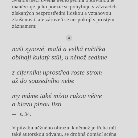
Švanda mezi dvěma nebezpečími obdivuhodně
manévruje, jeho poezie se pohybuje v zázracích
získaných bezprostřední lidskou a vztahovou
zkušeností, ale zároveň se nespokojí s prostým
záznamem:
naši sy
nové, malá a velká ručička
obíhají kulatý stůl,
u něhož sedíme
z ciferníku uprostřed roste strom
až do sousedního nebe
my máme také místo rukou větve
a hlavu plnou listí
s. 34.
V půvabu něžného obrazu, k němuž je třeba mít
také autorskou odvahu, se drobná domácí scéna