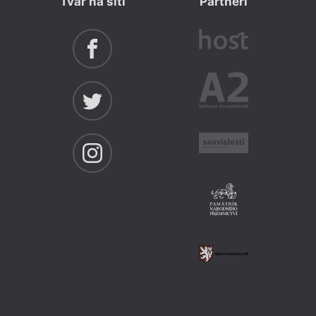
Tvar na síti
Partneři