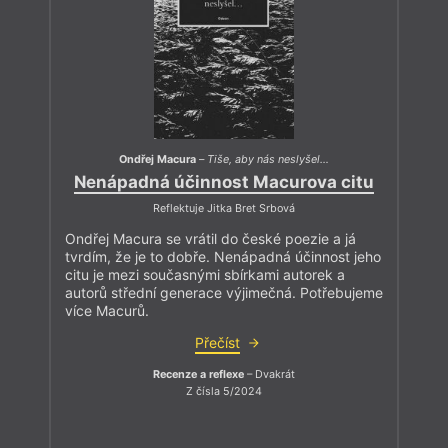
Ondřej Macura
–
Tiše, aby nás neslyšel…
Nenápadná účinnost Macurova citu
Reflektuje Jitka Bret Srbová
Ondřej Macura se vrátil do české poezie a já
tvrdím, že je to dobře. Nenápadná účinnost jeho
citu je mezi současnými sbírkami autorek a
autorů střední generace výjimečná. Potřebujeme
více Macurů.
Přečíst
Recenze a reflexe
– Dvakrát
Z čísla 5/2024