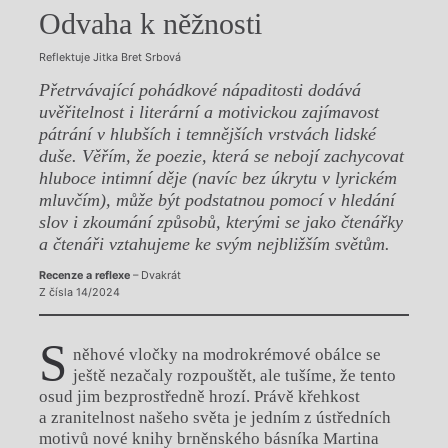
Odvaha k něžnosti
Reflektuje Jitka Bret Srbová
Přetrvávající pohádkové nápaditosti dodává
uvěřitelnost i literární a motivickou zajímavost
pátrání v hlubších i temnějších vrstvách lidské
duše. Věřím, že poezie, která se nebojí zachycovat
hluboce intimní děje (navíc bez úkrytu v lyrickém
mluvčím), může být podstatnou pomocí v hledání
slov i zkoumání způsobů, kterými se jako čtenářky
a čtenáři vztahujeme ke svým nejbližším světům.
Recenze a reflexe
– Dvakrát
Z čísla 14/2024
S
něhové vločky na modrokrémové obálce se
ještě nezačaly rozpouštět, ale tušíme, že tento
osud jim bezprostředně hrozí. Právě křehkost
a zranitelnost našeho světa je jedním z ústředních
motivů nové knihy brněnského básníka Martina