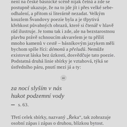
není na české básnické scéně nijak četná a zde se
postupně ukazuje, že na to jde jít i přes velké sebe-
odhalení, a přitom si literárně nezadat. Velkým
kouzlem Švandovy poezie byla a je třpytivá
křehkost půvabných obrazů, které si čtenář v hlavě
rád ilustruje. Je tomu tak i zde, ale na bezstarostnou
plavbu právě schnoucím akvarelem je tu příliš
mnoho kamenů v cestě – básníkovým jazykem měli
bychom spíše říci:
démonů
a
přeludů
. Nemůže
existovat láska bez úzkosti, dosvědčuje tato poezie.
Podstatná druhá linie sbírky je vztahová, týká se
ústředního páru, pnutí mezi já a ty:
za nocí slyším v nás
hukot podzemní vody
s. 63.
Třetí celek sbírky, nazvaný „Řeka“, tak zobrazuje
osobní zápas i zápas o druhou, blízkou bytost.