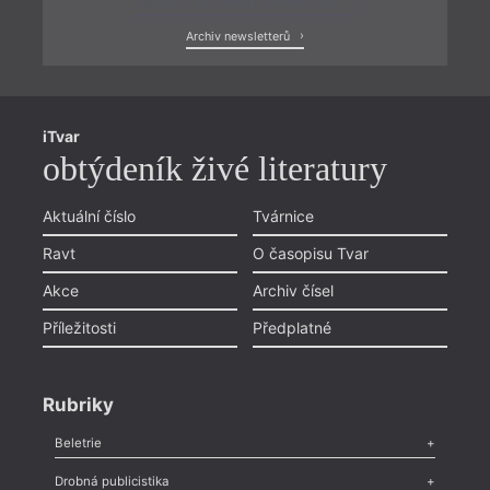
Zobrazit poslední newsletter
Archiv newsletterů
iTvar
obtýdeník živé literatury
Aktuální číslo
Tvárnice
Ravt
O časopisu Tvar
Akce
Archiv čísel
Příležitosti
Předplatné
Rubriky
Beletrie
Poezie
,
Próza
,
Dokumenty
,
Drama
,
Celá rubrika
Drobná publicistika