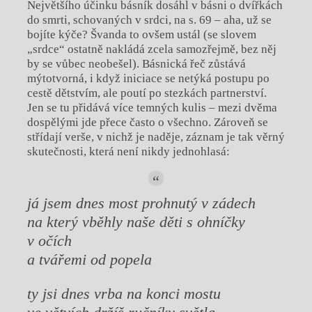
Největšího účinku básník dosáhl v básni o dvířkách
do smrti, schovaných v srdci, na s. 69 – aha, už se
bojíte kýče? Švanda to ovšem ustál (se slovem
„srdce“ ostatně nakládá zcela samozřejmě, bez něj
by se vůbec neobešel). Básnická řeč zůstává
mýtotvorná, i když iniciace se netýká postupu po
cestě dětstvím, ale poutí po stezkách partnerství.
Jen se tu přidává více temných kulis – mezi dvěma
dospělými jde přece často o všechno. Zároveň se
střídají verše, v nichž je naděje, záznam je tak věrný
skutečnosti, která není nikdy jednohlasá:
já jsem dnes most prohnutý v zádech
na který vběhly naše děti s ohníčky
v očích
a tvářemi od popela
ty jsi dnes vrba na konci mostu