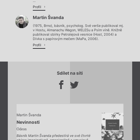
...
Profil
Martin Švanda
(1975, Brno), básník, psycholog. Své verše publikoval mj.
v Hostu, Almanachu Wagon, WELESu a Psím víně. Knižně
publikoval sbírky Petrolejová vesnice (Host, 2004) a
Dívka s papírovým mečem (MaPa, 2006).
Profil
Sdílet na síti
Martin Švanda
Nevinnosti
Odeon
Básník Martin Švanda předestírá ve své čtvrté