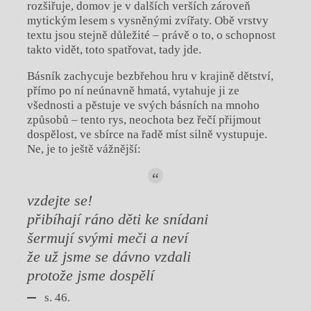
rozšiřuje, domov je v dalších verších zároveň
mytickým lesem s vysněnými zvířaty. Obě vrstvy
textu jsou stejně důležité – právě o to, o schopnost
takto vidět, toto spatřovat, tady jde.
Básník zachycuje bezbřehou hru v krajině dětství,
přímo po ní neúnavně hmatá, vytahuje ji ze
všednosti a pěstuje ve svých básních na mnoho
způsobů – tento rys, neochota bez řečí přijmout
dospělost, ve sbírce na řadě míst silně vystupuje.
Ne, je to ještě vážnější:
vzdejte se!
přibíhají ráno děti ke snídani
šermují svými meči a neví
že už jsme se dávno vzdali
protože jsme dospělí
s. 46.