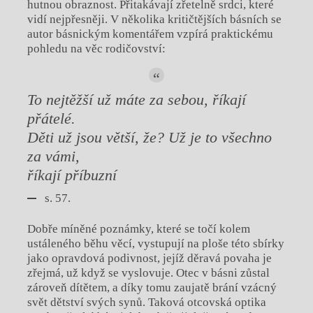
hutnou obraznost. Přitakávají zřetelně srdci, které
vidí nejpřesněji. V několika kritičtějších básních se
autor básnickým komentářem vzpírá praktickému
pohledu na věc rodičovství:
To nejtěžší už máte za sebou, říkají
přátelé.
Děti už jsou větší, že? Už je to všechno
za vámi,
říkají příbuzní
s. 57.
Dobře míněné poznámky, které se točí kolem
ustáleného běhu věcí, vystupují na ploše této sbírky
jako opravdová podivnost, jejíž děravá povaha je
zřejmá, už když se vyslovuje. Otec v básni zůstal
zároveň dítětem, a díky tomu zaujatě brání vzácný
svět dětství svých synů. Taková otcovská optika