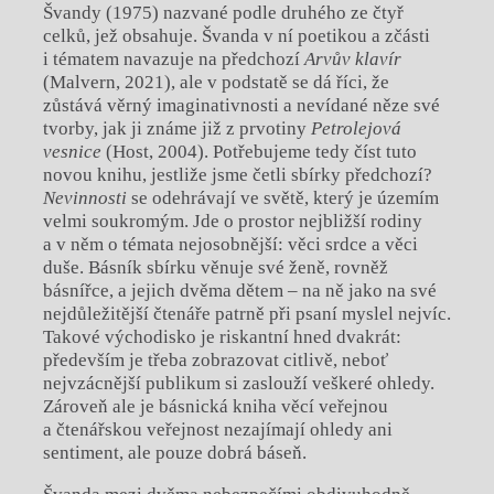
Švandy (1975) nazvané podle druhého ze čtyř
celků, jež obsahuje. Švanda v ní poetikou a zčásti
i tématem navazuje na předchozí
Arvův klavír
(Malvern, 2021), ale v podstatě se dá říci, že
zůstává věrný imaginativnosti a nevídané něze své
tvorby, jak ji známe již z prvotiny
Petrolejová
vesnice
(Host, 2004). Potřebujeme tedy číst tuto
novou knihu, jestliže jsme četli sbírky předchozí?
Nevinnosti
se odehrávají ve světě, který je územím
velmi soukromým. Jde o prostor nejbližší rodiny
a v něm o témata nejosobnější: věci srdce a věci
duše. Básník sbírku věnuje své ženě, rovněž
básnířce, a jejich dvěma dětem – na ně jako na své
nejdůležitější čtenáře patrně při psaní myslel nejvíc.
Takové východisko je riskantní hned dvakrát:
především je třeba zobrazovat citlivě, neboť
nejvzácnější publikum si zaslouží veškeré ohledy.
Zároveň ale je básnická kniha věcí veřejnou
a čtenářskou veřejnost nezajímají ohledy ani
sentiment, ale pouze dobrá báseň.