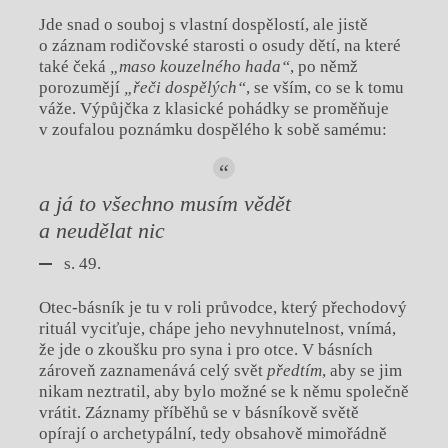
Jde snad o souboj s vlastní dospělostí, ale jistě
o záznam rodičovské starosti o osudy dětí, na které
také čeká
„maso kouzelného hada“
, po němž
porozumějí
„řeči dospělých“
, se vším, co se k tomu
váže. Výpůjčka z klasické pohádky se proměňuje
v zoufalou poznámku dospělého k sobě samému:
a já
to všechno musím vědět
a neudělat nic
s. 49.
Otec-básník je tu v roli průvodce, který přechodový
rituál vyciťuje, chápe jeho nevyhnutelnost, vnímá,
že jde o zkoušku pro syna i pro otce. V básních
zároveň zaznamenává celý svět
předtím
, aby se jim
nikam neztratil, aby bylo možné se k němu společně
vrátit. Záznamy příběhů se v básníkově světě
opírají o archetypální, tedy obsahově mimořádně