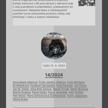
sbírce imaginativně, emocionálně a smyslově
bohatý básnický svět plný obrazů z dávných dob,
z dob podvědomí a předvědomí, přenesených do
současnosti. Netajená láska a (ne)bezpečné
uzavření se do úzkostného prostoru rodiny zde
přerůstají v lásku a úzkost všelidskou.
Vyšlo 12. 9. 2024
14/2024
Anna Beata Háblová
,
Čche Jondžu
,
Chorizo
,
Colin McGuire
,
Eli Mlejnková
,
Humbert Hernandez
,
Ilona Ferková
,
Jan Černý
,
Jan M. Heller
,
Jitka Bret Srbová
,
Marek Prchal
,
Marie Bicková
,
Martin Švanda
,
Pavel Horký
,
Pavel Janoušek
,
Petr Hruška
,
Petr Motýl
,
Petra Schwarzová Žallmannová
,
Travis Jeppesen
,
Vesna Evans