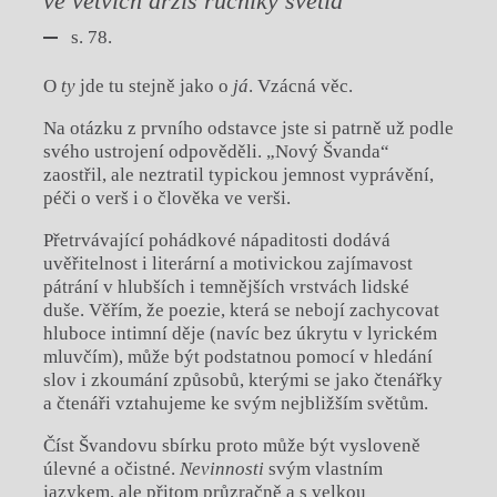
ve větvích držíš ručníky světla
s. 78.
O
ty
jde tu stejně jako o
já
. Vzácná věc.
Na otázku z prvního odstavce jste si patrně už podle
svého ustrojení odpověděli. „Nový Švanda“
zaostřil, ale neztratil typickou jemnost vyprávění,
péči o verš i o člověka ve verši.
Přetrvávající pohádkové nápaditosti dodává
uvěřitelnost i literární a motivickou zajímavost
pátrání v hlubších i temnějších vrstvách lidské
duše. Věřím, že poezie, která se nebojí zachycovat
hluboce intimní děje (navíc bez úkrytu v lyrickém
mluvčím), může být podstatnou pomocí v hledání
slov i zkoumání způsobů, kterými se jako čtenářky
a čtenáři vztahujeme ke svým nejbližším světům.
Číst Švandovu sbírku proto může být vysloveně
úlevné a očistné.
Nevinnosti
svým vlastním
jazykem, ale přitom průzračně a s velkou