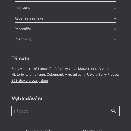
Odlesk
,
Zasláno
,
Nezařazené
,
Novinky v Tvaru
,
Slovo
,
Výročí
,
Esejistika
Nekrolog
,
Glosa
,
Sloupek
,
Pozvánka
,
Literární soutěž
,
Komentář
,
Celá rubrika
Esej
,
Pádlo
,
Úvaha
,
Texty
,
Studie
,
Celá rubrika
Recenze a reflexe
Recenze
,
Dvakrát
,
Horké párky
,
969 slov o próze
,
Reportáže
Méně slov o próze
,
Celá rubrika
Literární zítřky
,
Reportáž
,
Literární život
,
Divadlo
,
Kritický ohlas
,
Rozhovory
Celá rubrika
Rozhovor
,
Anketa
,
Celá rubrika
Témata
Ženy v katolické literatuře
,
Právě vychází
,
Mauzoleum
,
Divadlo
,
Historie kolonialismu
,
Dokument
,
Výroční ceny
,
Útvary Sylvy Ficové
,
969 slov o próze
,
Islám
Vyhledávání