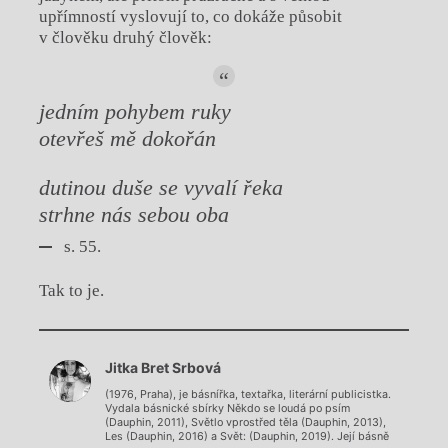
upřímností vyslovují to, co dokáže působit
v člověku druhý člověk:
jedním pohybem ruky
otevřeš mě dokořán
dutinou duše se vyvalí řeka
strhne nás sebou oba
s. 55.
Tak to je.
Chviličku.
Jitka Bret Srbová
Načítá se.
(1976, Praha), je básnířka, textařka, literární publicistka.
Vydala básnické sbírky Někdo se loudá po psím
(Dauphin, 2011), Světlo vprostřed těla (Dauphin, 2013),
Les (Dauphin, 2016) a Svět: (Dauphin, 2019). Její básně