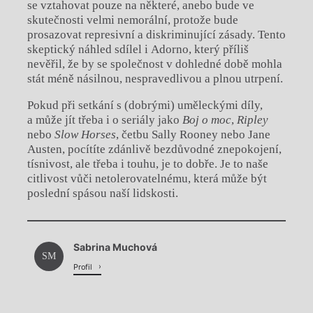
se vztahovat pouze na některé, anebo bude ve
skutečnosti velmi nemorální, protože bude
prosazovat represivní a diskriminující zásady. Tento
skeptický náhled sdílel i Adorno, který příliš
nevěřil, že by se společnost v dohledné době mohla
stát méně násilnou, nespravedlivou a plnou utrpení.
Pokud při setkání s (dobrými) uměleckými díly,
a může jít třeba i o seriály jako
Boj o moc
,
Ripley
nebo
Slow Horses
, četbu Sally Rooney nebo Jane
Austen, pocítíte zdánlivě bezdůvodné znepokojení,
tísnivost, ale třeba i touhu, je to dobře. Je to naše
citlivost vůči netolerovatelnému, která může být
poslední spásou naší lidskosti.
Chviličku.
Sabrina Muchová
Načítá se.
SM
Profil