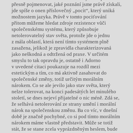
přesně pojmenovat, jaké poznání jsme právě získali,
jde spíše o onen příslovečný „pocit“, který uniká
možnostem jazyka. Právě v tomto pociťování
přitom můžeme hledat zdroje rezistence vůči
společenskému systému, který způsobuje
netolerovatelný stav světa, protože jde o jednu
z mála oblastí, která není tímto systémem plně
zasažena, jelikož je zpravidla charakterizovaná
jako neškodná a odtržená od praxe. V určitém
smyslu to tak opravdu je, ostatně i Adorno
v uvedené citaci poukazuje na rozdíl mezi
estetickým a tím, co má aktivně zasahovat do
společenské změny, totiž určitým morálním
nárokem. Co se ale jevilo jako stav světa, který
nelze tolerovat, na konci padesátých let minulého
století, se dnes nejeví přijatelné o nic méně. Zdá se,
že selhává netolerování ze strany umění i morální
nárok na společenskou změnu. Ba co víc, v dnešní
době je značně pochybné, co si pod tímto morálním
nárokem máme vlastně představit. Může se totiž
stát, že se stane zcela vyprázdněným heslem, bude