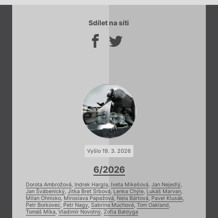
Sdílet na síti
Vyšlo 19. 3. 2026
6/2026
Dorota Ambrožová
,
Indrek Hargla
,
Iveta Mikešová
,
Jan Nejedlý
,
Jan Švábenický
,
Jitka Bret Srbová
,
Lenka Chýle
,
Lukáš Marvan
,
Milan Ohnisko
,
Miroslava Papežová
,
Nela Bártová
,
Pavel Klusák
,
Petr Borkovec
,
Petr Nagy
,
Sabrina Muchová
,
Tom Oakland
,
Tomáš Míka
,
Vladimír Novotný
,
Zofia Bałdyga