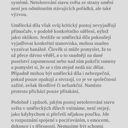
systémů. Netolerování stavu světa ze strany umění
není jen odmítnutím stávajících pořádků, ale také
výzvou.
Umělecká díla však svůj kritický postoj nevyjadřují
přímočaře, v podobě konkrétního sdělení, nýbrž
jaksi oklikou. Jestliže se umělecká díla pokoušejí
vyjadřovat konkrétní stanoviska, mohou snadno
vyznívat banálně. Člověk si může pomyslet, že to
už přece dávno věděl, a o to snadněji na dané
poselství zapomenout nebo nad ním pokrčit rameny
a pomyslet si, že se s tím stejně nedá nic dělat.
Případně mohou být umělecká díla i nebezpečná,
pokud pouze opakují a stvrzují, co je ve společnosti
zažité, avšak škodlivé či nefunkční. Namísto
protestu přichází pouze přitakání.
Podobně i způsob, jakým postoj netolerování stavu
světa v uměleckých dílech vnímáme, není stejný,
jako kdybychom si přečetli nějakou poučku. Jde
o rozpoznání spojené s pociťováním, s emocemi,
dokonce i s tělesností. Nemusíme být schopni