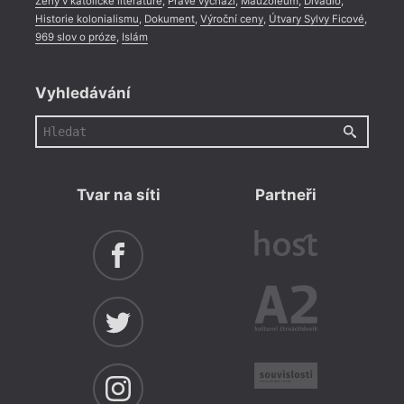
Ženy v katolické literatuře
,
Právě vychází
,
Mauzoleum
,
Divadlo
,
Historie kolonialismu
,
Dokument
,
Výroční ceny
,
Útvary Sylvy Ficové
,
969 slov o próze
,
Islám
Vyhledávání
Tvar na síti
Partneři