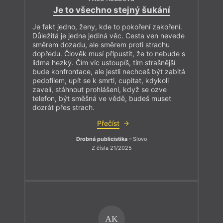
Je to všechno stejný šukání
Je fakt jedno, ženy, kde to pokoření zakoření.
Důležitá je jedna jediná věc. Cesta ven nevede
směrem dozadu, ale směrem proti strachu
dopředu. Člověk musí připustit, že to nebude s
lidma hezký. Čím víc ustoupíš, tím strašnější
bude konfrontace, ale jestli nechceš být zabitá
pedofilem, upít se k smrti, cupitat, kdykoli
zavelí, stáhnout prohlášení, když se ozve
telefon, být směšná ve vědě, budeš muset
dozrát přes strach.
Přečíst
Drobná publicistika
– Slovo
Z čísla 21/2025
AK