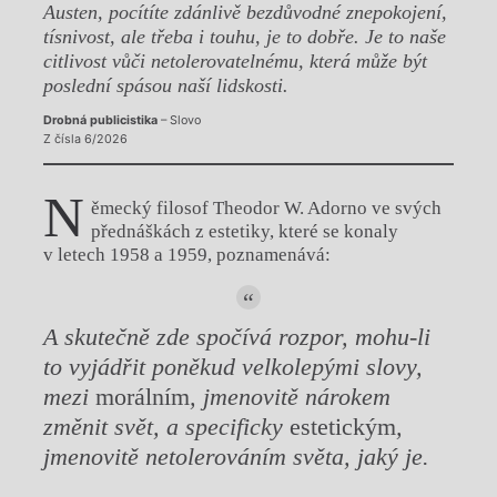
Austen, pocítíte zdánlivě bezdůvodné znepokojení,
tísnivost, ale třeba i touhu, je to dobře. Je to naše
citlivost vůči netolerovatelnému, která může být
poslední spásou naší lidskosti.
Drobná publicistika
– Slovo
Z čísla 6/2026
N
ěmecký filosof Theodor W. Adorno ve svých
přednáškách z estetiky, které se konaly
v letech 1958 a 1959, poznamenává:
A skutečně zde spočívá rozpor, mohu-li
to vyjádřit poněkud velkolepými slovy,
mezi
morálním
, jmenovitě nárokem
změnit svět, a specificky
estetickým
,
jmenovitě netolerováním světa, jaký je.