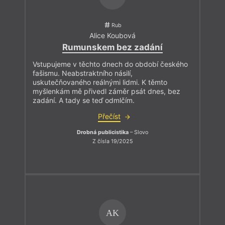
Rub
Alice Koubová
Rumunskem bez zadání
Vstupujeme v těchto dnech do období českého
fašismu. Neabstraktního násilí,
uskutečňovaného reálnými lidmi. K těmto
myšlenkám mě přivedl záměr psát dnes, bez
zadání. A tady se teď odmlčím.
Přečíst
Drobná publicistika
– Slovo
Z čísla 19/2025
AK