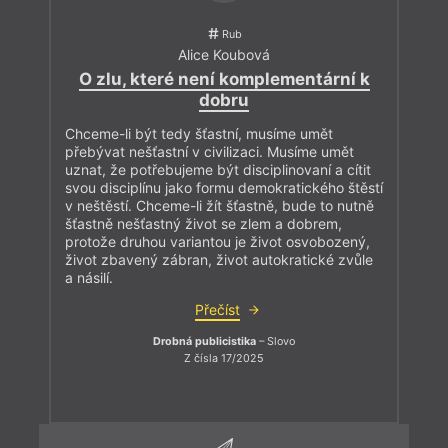
Rub
Alice Koubová
O zlu, které není komplementární k
dobru
Chceme-li být tedy šťastní, musíme umět
přebývat nešťastní v civilizaci. Musíme umět
uznat, že potřebujeme být disciplinovaní a cítit
svou disciplínu jako formu demokratického štěstí
v neštěstí. Chceme-li žít šťastně, bude to nutně
šťastně nešťastný život se zlem a dobrem,
protože druhou variantou je život osvobozený,
život zbavený zábran, život autokratické zvůle
a násilí.
Přečíst
Drobná publicistika
– Slovo
Z čísla 17/2025