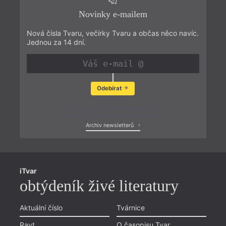
Novinky e-mailem
Nová čísla Tvaru, večírky Tvaru a občas něco navíc.
Jednou za 14 dní.
Odebírat
Zobrazit poslední newsletter
Archiv newsletterů
iTvar
obtýdeník živé literatury
Aktuální číslo
Tvárnice
Ravt
O časopisu Tvar