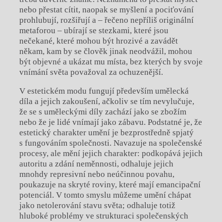
nebo přestat cítit, naopak se myšlení a pociťování
prohlubují, rozšiřují a – řečeno nepříliš originální
metaforou – ubírají se stezkami, které jsou
nečekané, které mohou být hrozivé a zavádět
někam, kam by se člověk jinak neodvážil, mohou
být objevné a ukázat mu místa, bez kterých by svoje
vnímání světa považoval za ochuzenější.
V estetickém modu fungují především umělecká
díla a jejich zakoušení, ačkoliv se tím nevylučuje,
že se s uměleckými díly zachází jako se zbožím
nebo že je lidé vnímají jako zábavu. Podstatné je, že
estetický charakter umění je bezprostředně spjatý
s fungováním společnosti. Navazuje na společenské
procesy, ale mění jejich charakter: podkopává jejich
autoritu a zdání neměnnosti, odhaluje jejich
mnohdy represivní nebo neúčinnou povahu,
poukazuje na skryté roviny, které mají emancipační
potenciál. V tomto smyslu můžeme umění chápat
jako netolerování stavu světa; odhaluje totiž
hluboké problémy ve strukturaci společenských