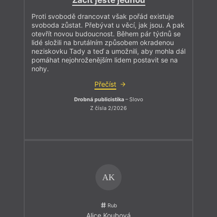
Začít ještě jednou
Proti svobodě drancovat však pořád existuje
svoboda zůstat. Přebývat u věcí, jak jsou. A pak
otevřít novou budoucnost. Během pár týdnů se
lidé složili na brutálním způsobem okradenou
neziskovku Tady a teď a umožnili, aby mohla dál
pomáhat nejohroženějším lidem postavit se na
nohy.
Přečíst
Drobná publicistika
– Slovo
Z čísla 2/2026
AK
Rub
Alice Koubová