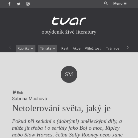
Menu
obtýdeník živé literatury
Rubriky
Témata
Ravt
Akce
Příležitosti
Tvárnice
Archiv
Beletrie
Ženy v katolické literatuře
Drobná publicistika
Právě vychází
Esejistika
Mauzoleum
SM
Recenze a reflexe
Divadlo
Reportáže
Historie kolonialismu
Rozhovory
Dokument
Rub
Výroční ceny
Sabrina Muchová
Netolerování světa, jaký je
Pokud při setkání s (dobrými) uměleckými díly, a
může jít třeba i o seriály jako Boj o moc, Ripley
nebo Slow Horses, četbu Sally Rooney nebo Jane