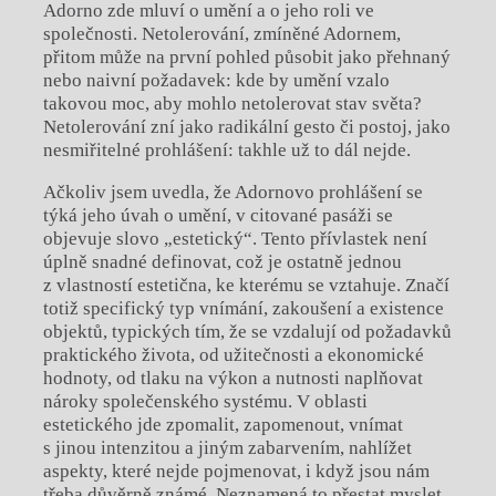
Adorno zde mluví o umění a o jeho roli ve
společnosti. Netolerování, zmíněné Adornem,
přitom může na první pohled působit jako přehnaný
nebo naivní požadavek: kde by umění vzalo
takovou moc, aby mohlo netolerovat stav světa?
Netolerování zní jako radikální gesto či postoj, jako
nesmiřitelné prohlášení: takhle už to dál nejde.
Ačkoliv jsem uvedla, že Adornovo prohlášení se
týká jeho úvah o umění, v citované pasáži se
objevuje slovo „estetický“. Tento přívlastek není
úplně snadné definovat, což je ostatně jednou
z vlastností estetična, ke kterému se vztahuje. Značí
totiž specifický typ vnímání, zakoušení a existence
objektů, typických tím, že se vzdalují od požadavků
praktického života, od užitečnosti a ekonomické
hodnoty, od tlaku na výkon a nutnosti naplňovat
nároky společenského systému. V oblasti
estetického jde zpomalit, zapomenout, vnímat
s jinou intenzitou a jiným zabarvením, nahlížet
aspekty, které nejde pojmenovat, i když jsou nám
třeba důvěrně známé. Neznamená to přestat myslet