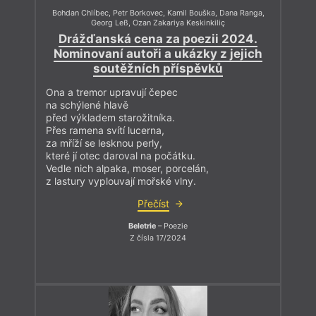
Bohdan Chlíbec
,
Petr Borkovec
,
Kamil Bouška
,
Dana Ranga
,
Georg Leß
,
Ozan Zakariya Keskinkiliç
Drážďanská cena za poezii 2024.
Nominovaní autoři a ukázky z jejich
soutěžních příspěvků
Ona a tremor upravují čepec
na schýlené hlavě
před výkladem starožitníka.
Přes ramena svítí lucerna,
za mříží se lesknou perly,
které jí otec daroval na počátku.
Vedle nich alpaka, moser, porcelán,
z lastury vyplouvají mořské vlny.
Přečíst
Beletrie
– Poezie
Z čísla 17/2024