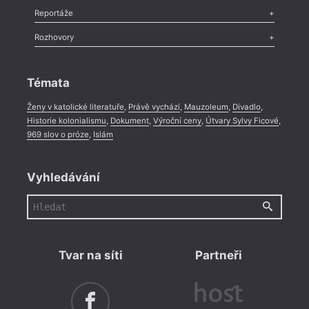
Recenze
,
Dvakrát
,
Horké párky
,
969 slov o próze
,
Reportáže
Méně slov o próze
,
Celá rubrika
Literární zítřky
,
Reportáž
,
Literární život
,
Divadlo
,
Kritický ohlas
,
Rozhovory
Celá rubrika
Rozhovor
,
Anketa
,
Celá rubrika
Témata
Ženy v katolické literatuře
,
Právě vychází
,
Mauzoleum
,
Divadlo
,
Historie kolonialismu
,
Dokument
,
Výroční ceny
,
Útvary Sylvy Ficové
,
969 slov o próze
,
Islám
Vyhledávání
Tvar na síti
Partneři