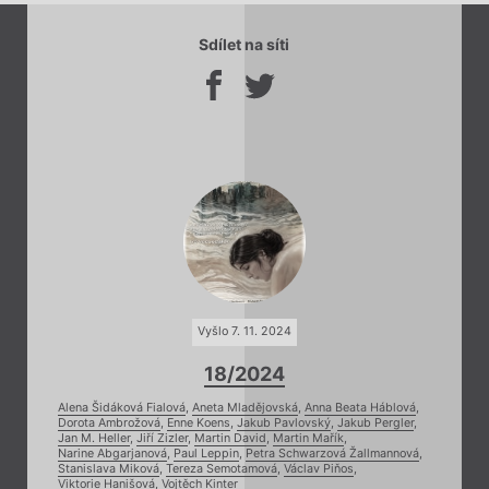
Sdílet na síti
Vyšlo 7. 11. 2024
18/2024
Alena Šidáková Fialová
,
Aneta Mladějovská
,
Anna Beata Háblová
,
Dorota Ambrožová
,
Enne Koens
,
Jakub Pavlovský
,
Jakub Pergler
,
Jan M. Heller
,
Jiří Zizler
,
Martin David
,
Martin Mařík
,
Narine Abgarjanová
,
Paul Leppin
,
Petra Schwarzová Žallmannová
,
Stanislava Miková
,
Tereza Semotamová
,
Václav Piňos
,
Viktorie Hanišová
,
Vojtěch Kinter