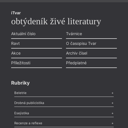
iTvar
obtýdeník živé literatury
Aktuální číslo
Tvárnice
Ravt
O časopisu Tvar
Akce
Archiv čísel
Příležitosti
Předplatné
Rubriky
Beletrie
Poezie
,
Próza
,
Dokumenty
,
Drama
,
Celá rubrika
Drobná publicistika
Odlesk
,
Zasláno
,
Nezařazené
,
Novinky v Tvaru
,
Slovo
,
Výročí
,
Esejistika
Nekrolog
,
Glosa
,
Sloupek
,
Pozvánka
,
Literární soutěž
,
Komentář
,
Celá rubrika
Esej
,
Pádlo
,
Úvaha
,
Texty
,
Studie
,
Celá rubrika
Recenze a reflexe