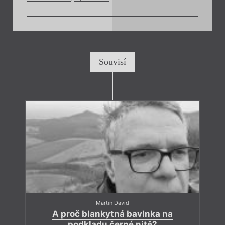
Souvisí
Martin David
A proč blankytná bavlnka na
podkladu černé nitě?