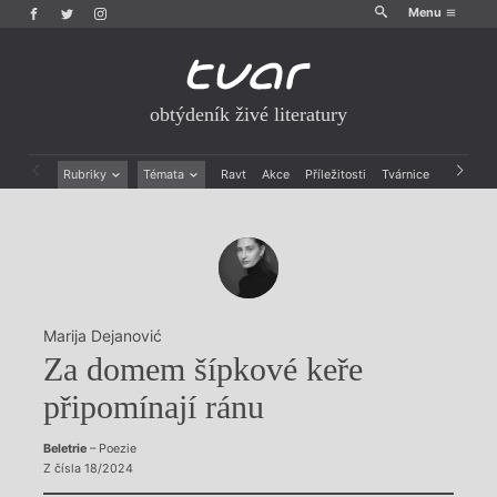
Menu
obtýdeník živé literatury
Rubriky
Témata
Ravt
Akce
Příležitosti
Tvárnice
Archiv
Beletrie
Ženy v katolické literatuře
Drobná publicistika
Právě vychází
Esejistika
Mauzoleum
Recenze a reflexe
Divadlo
Reportáže
Historie kolonialismu
Rozhovory
Dokument
Marija Dejanović
Výroční ceny
Za domem šípkové keře
připomínají ránu
Beletrie
– Poezie
Z čísla 18/2024