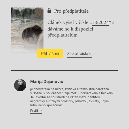
Pro předplatitele
Článek vyšel v čísle „
18/2024
“ a
dáváme ho k dispozici
předplatitelům.
Přihlášení
Získat číslo
Chviličku.
Marija Dejanović
Načítá se.
je chorvatská básnířka, kritička a feministka narozená
v Bosně, v současnosti žije mezi Chorvatskem a Řeckem.
Její tvorba se soustředí na vztah mezi identitou
migrantky a různými prostory, přírodou, zvířaty, jinými
lidmi nebo společností. ...
Profil