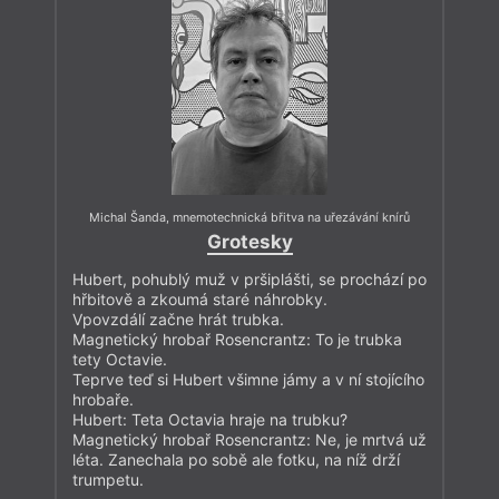
Michal Šanda
,
mnemotechnická břitva na uřezávání knírů
Grotesky
Hubert, pohublý muž v pršiplášti, se prochází po
hřbitově a zkoumá staré náhrobky.
Vpovzdálí začne hrát trubka.
Magnetický hrobař Rosencrantz: To je trubka
tety Octavie.
Teprve teď si Hubert všimne jámy a v ní stojícího
hrobaře.
Hubert: Teta Octavia hraje na trubku?
Magnetický hrobař Rosencrantz: Ne, je mrtvá už
léta. Zanechala po sobě ale fotku, na níž drží
trumpetu.