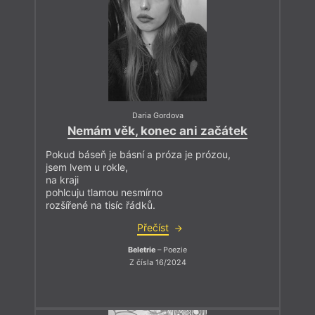
Daria Gordova
Nemám věk, konec ani začátek
Pokud báseň je básní a próza je prózou,
jsem lvem u rokle,
na kraji
pohlcuju tlamou nesmírno
rozšířené na tisíc řádků.
Přečíst
Beletrie
– Poezie
Z čísla 16/2024