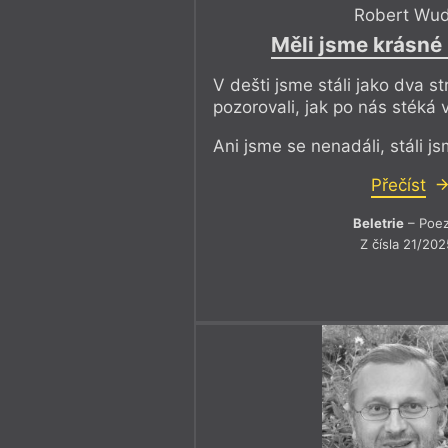
Robert Wu
Měli jsme krásné 
V dešti jsme stáli jako dva s
pozorovali, jak po nás stéká 
Ani jsme se nenadáli, stáli js
Přečíst
Beletrie
– Poez
Z čísla 21/202