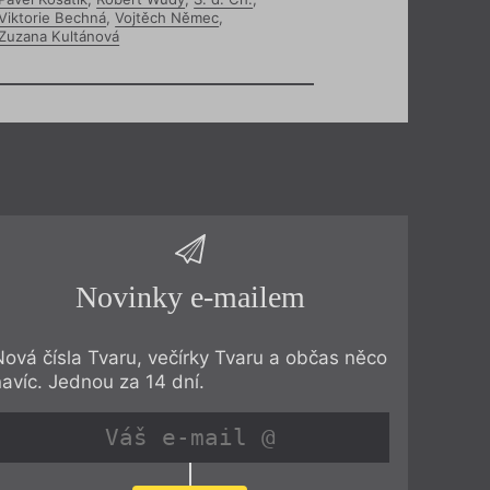
Viktorie Bechná
,
Vojtěch Němec
,
Zuzana Kultánová
Novinky e-mailem
Nová čísla Tvaru, večírky Tvaru a občas něco
navíc. Jednou za 14 dní.