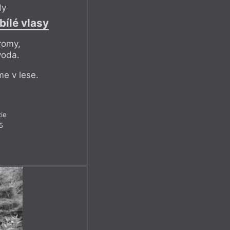
dy
bílé vlasy
tromy,
voda.
me v lese.
ie
5