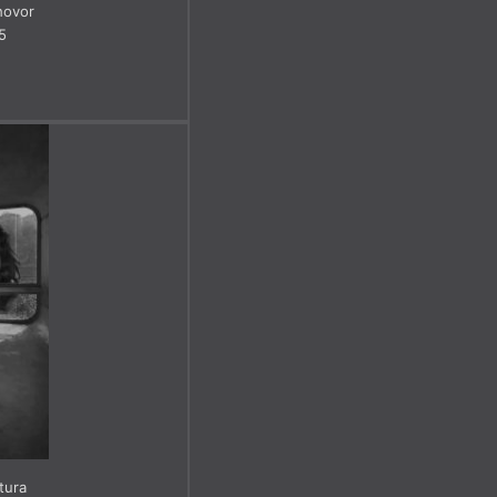
hovor
5
atura