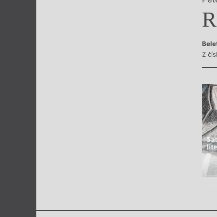
Výroční cen
R
Bele
Z čí