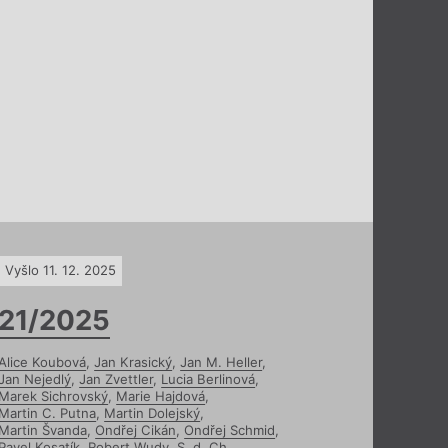
Vyšlo 11. 12. 2025
21/2025
Alice Koubová
,
Jan Krasický
,
Jan M. Heller
,
Jan Nejedlý
,
Jan Zvettler
,
Lucia Berlinová
,
Marek Sichrovský
,
Marie Hajdová
,
Martin C. Putna
,
Martin Dolejský
,
Martin Švanda
,
Ondřej Cikán
,
Ondřej Schmid
,
Pavel Kosatík
,
Robert Wudy
,
S. d. Ch.
,