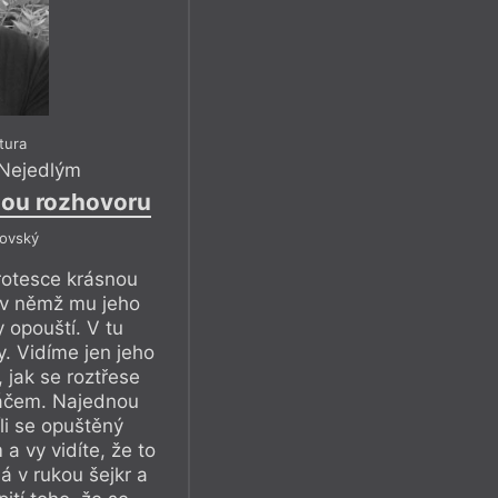
atura
Nejedlým
rmou rozhovoru
rovský
rotesce krásnou
, v němž mu jeho
 opouští. V tu
y. Vidíme jen jeho
 jak se roztřese
áčem. Najednou
íli se opuštěný
 a vy vidíte, že to
á v rukou šejkr a