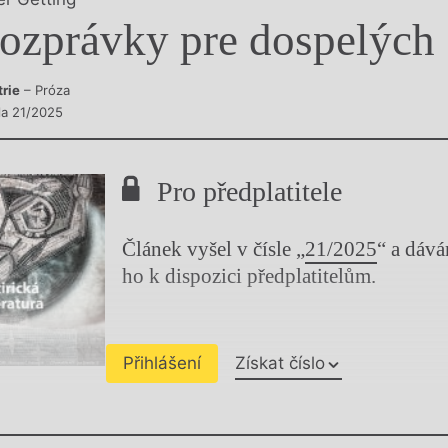
y
ozprávky pre dospelých
trie
– Próza
sla 21/2025
Pro předplatitele
Článek vyšel v čísle „
21/2025
“ a dáv
ho k dispozici předplatitelům.
Přihlášení
Získat číslo
Chviličku.