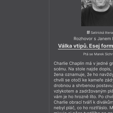
Satirická liter
Rozhovor s Janem 
Válka vtipů. Esej fo
Ptá se Marek Sich
Charlie Chaplin má v jedné g
scénu. Na stole najde dopis
žena oznamuje, že ho navždy
chvíli se otočí ke kameře zád
drobnou a shrbenou postavu,
vzlykotem a zadržovaným pl
vám je ho hrozně líto. Po chv
Charlie obrací tváří k divákům
nebyl pláč, co ho roztřáslo. M