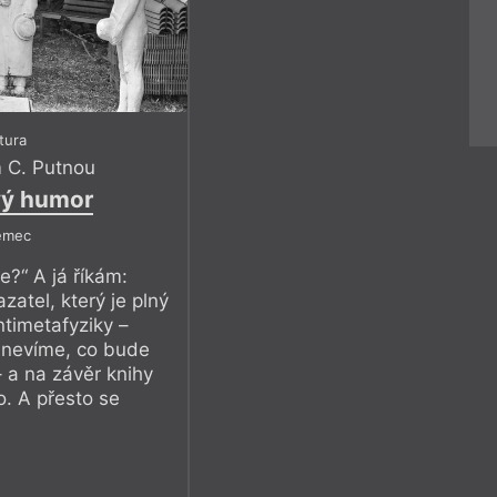
atura
 C. Putnou
vý humor
ěmec
e?“ A já říkám:
zatel, který je plný
ntimetafyziky –
, nevíme, co bude
– a na závěr knihy
o. A přesto se