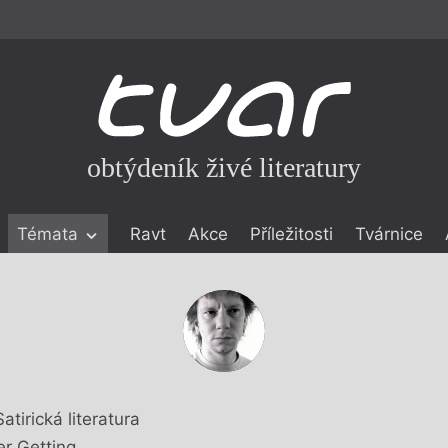
obtýdeník živé literatury
Témata
Ravt
Akce
Příležitosti
Tvárnice
ické literatuře
icistika
zí
eflexe
onialismu
Satirická literatura
er Getting