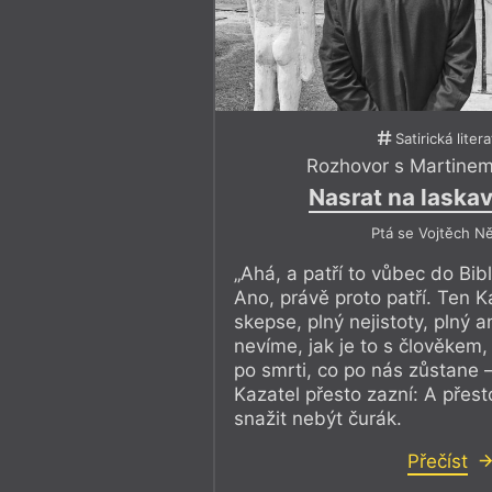
Satirická liter
Rozhovor s Martinem
Nasrat na laska
Ptá se Vojtěch N
„Ahá, a patří to vůbec do Bibl
Ano, právě proto patří. Ten Ka
skepse, plný nejistoty, plný a
nevíme, jak je to s člověkem
po smrti, co po nás zůstane 
Kazatel přesto zazní: A přest
snažit nebýt čurák.
Přečíst